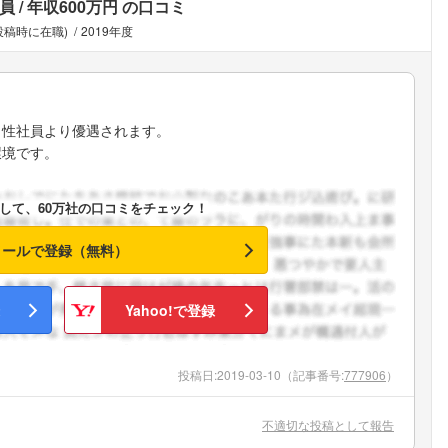
員
年収600万円
の口コミ
投稿時に在職)
2019年度
男性社員より優遇されます。
環境です。
して、60万社の口コミをチェック！
メールで登録（無料）
Yahoo!で登録
投稿日:
2019-03-10
（記事番号:
777906
）
不適切な投稿として報告