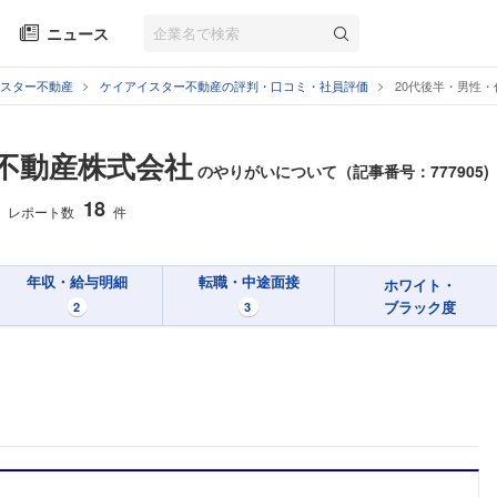
ニュース
スター不動産
ケイアイスター不動産の評判・口コミ・社員評価
20代後半・男性
不動産株式会社
のやりがいについて（記事番号：777905)
18
レポート数
件
年収・給与明細
転職・中途面接
ホワイト・
ブラック度
2
3