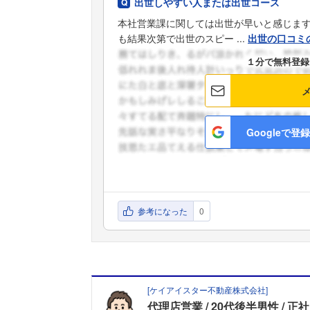
出世しやすい人または出世コース
本社営業課に関しては出世が早いと感じま
も結果次第で出世のスピー ...
出世の口コミ
１分で無料登録
Googleで登録
参考になった
0
[
ケイアイスター不動産株式会社
]
代理店営業
20代後半男性
正社