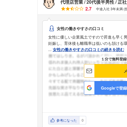
代理店営業
20代後半男性
正社
2.7
中途入社 3年未満 (
女性の働きやすさの口コミ
女性に優しい企業風土ですので昇進も早く
妊娠し、育休後も離職率は低いのも頷ける
...
女性の働きやすさの口コミの続きを読む
１分で無料登録
Googleで登録
参考になった
0