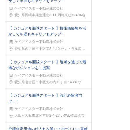
かして年収もキャリアもアップ！
ケイアイスター不動産株式会社
勤務地
愛知県岡崎市康生通南3-11 岡崎東ビル 404名
【 カジュアル面談スタート 】技術職経験を活
かして年収もキャリアもアップ！
ケイアイスター不動産株式会社
勤務地
愛知県名古屋市中区栄2-4-10 セントラル広小路
【 カジュアル面談スタート 】選考を通じて最
適なポジションをご提案
ケイアイスター不動産株式会社
勤務地
愛知県名古屋市中区丸の内 2 丁目 14-20 ザ
【 カジュアル面談スタート 】設計経験者向
け！！
ケイアイスター不動産株式会社
勤務地
大阪府大阪市北区堂島2-4-27 JRWD堂島タワ
分譲住宅用地の仕入れを通じて街づくりに貢献