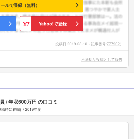
メールで登録（無料）
Yahoo!で登録
投稿日:
2019-03-10
（記事番号:
777902
）
不適切な投稿として報告
員
年収600万円
の口コミ
投稿時に在職)
2019年度