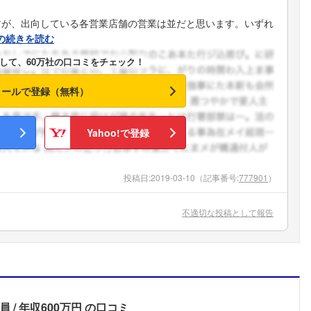
すが、出向している各営業店舗の営業は並だと思います。いずれ
の続きを読む
して、60万社の口コミをチェック！
メールで登録（無料）
Yahoo!で登録
投稿日:
2019-03-10
（記事番号:
777901
）
不適切な投稿として報告
員
年収600万円
の口コミ