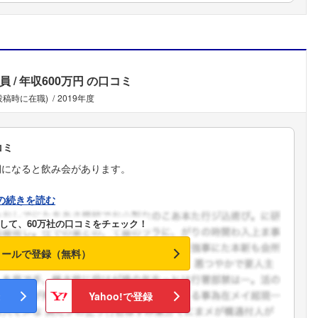
員
年収600万円
の口コミ
投稿時に在職)
2019年度
コミ
期になると飲み会があります。
の続きを読む
して、60万社の口コミをチェック！
メールで登録（無料）
フォローしました
Yahoo!で登録