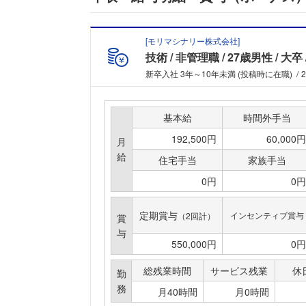
[
モリマシナリー株式会社
]
技術
非管理職
27歳男性
大卒
新卒入社 3年～10年未満 (投稿時に在職)
基本給
時間外手当
192,500円
60,000円
月
給
住宅手当
家族手当
0円
0円
定期賞与
インセンティブ賞与
（2回計）
賞
与
550,000円
0円
総残業時間
サービス残業
休
勤
務
月40時間
月0時間