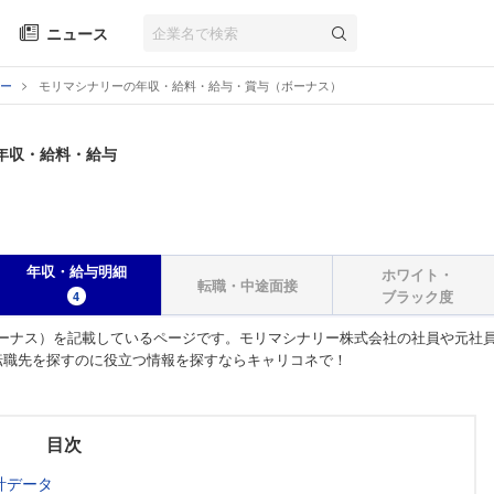
ニュース
ー
モリマシナリーの年収・給料・給与・賞与（ボーナス）
年収・給料・給与
年収・給与明細
ホワイト・
転職・中途面接
ブラック度
4
ーナス）を記載しているページです。モリマシナリー株式会社の社員や元社
転職先を探すのに役立つ情報を探すならキャリコネで！
目次
計データ