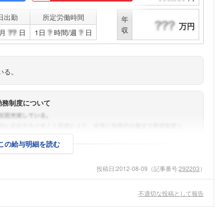
日出勤
所定労働時間
年
万円
収
月
日
1日
時間/週
日
いる。
勤務制度について
この給与明細を読む
投稿日:
2012-08-09
（記事番号:
292203
）
不適切な投稿として報告