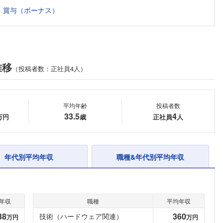
・賞与（ボーナス）
推移
（投稿者数：正社員4人）
平均年齢
投稿者数
33.5
4
万円
歳
正社員
人
年代別平均年収
職種&年代別平均年収
年収
職種
平均年収
38
360
技術（ハードウェア関連）
万円
万円