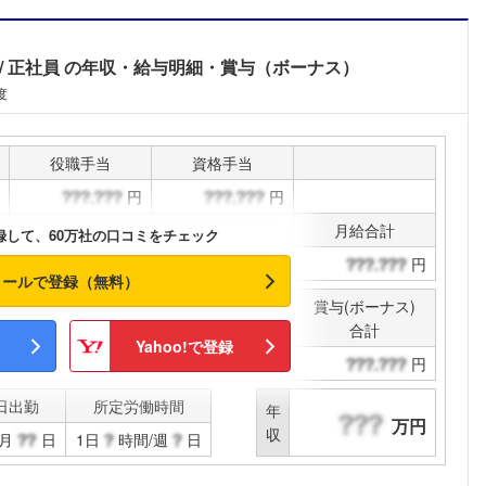
正社員
の年収・給与明細・賞与（ボーナス）
度
役職手当
資格手当
円
円
通勤手当
その他手当
月給合計
録して、60万社の口コミをチェック
円
円
円
メールで登録（無料）
賞与(ボーナス)
決算賞与
合計
Yahoo!で登録
円
円
日出勤
所定労働時間
年
万円
収
月
日
1日
時間/週
日