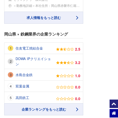
勤務地
＜勤務地詳細＞本社住所：岡山県赤磐市仁堀東1383
求人情報をもっと読む
岡山県
×
鉄鋼業界
の企業ランキング
住友電工焼結合金
2.5
DOWA IPクリエイショ
3.2
ン
水島合金鉄
1.0
双葉金属
0.0
高田鉄工
0.0
企業ランキングをもっと読む