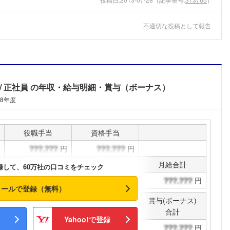
こちらの企業もフォローしませんか？
不適切な投稿として報告
正社員
の年収・給与明細・賞与（ボーナス）
08年度
役職手当
資格手当
円
円
通勤手当
その他手当
月給合計
録して、60万社の口コミをチェック
円
円
円
メールで登録（無料）
賞与(ボーナス)
決算賞与
合計
Yahoo!で登録
円
円