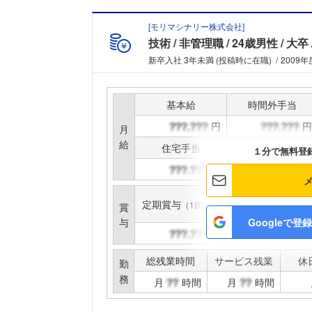
[
モリマシナリー株式会社
]
技術
非管理職
24歳男性
大卒
新卒入社 3年未満 (投稿時に在職)
2009年
基本給
時間外手当
円
円
月
給
住宅手当
家族手当
１分で無料登
円
円
定期賞与
インセンティブ賞与
（1回計）
賞
与
Googleで登録
円
円
総残業時間
サービス残業
休
勤
務
月
時間
月
時間