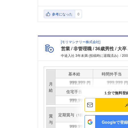
参考になった
0
[
モリマシナリー株式会社
]
営業
非管理職
36歳男性
大卒
中途入社 3年未満 (投稿時に退職済み)
20
基本給
時間外手当
円
円
月
給
住宅手当
家族手当
１分で無料登
円
円
定期賞与
インセンティブ賞与
（1回計）
賞
与
Googleで登録
円
円