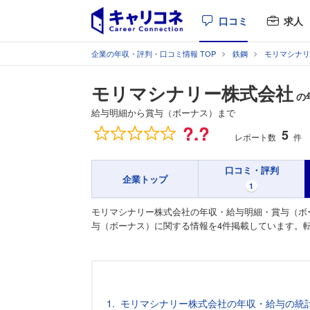
口コミ
求人
企業の年収・評判・口コミ情報 TOP
鉄鋼
モリマシナリ
モリマシナリー株式会社
の
給与明細から賞与（ボーナス）まで
総合評価
?.?
5
レポート数
件
口コミ・評判
企業トップ
1
モリマシナリー株式会社の年収・給与明細・賞与（ボ
与（ボーナス）に関する情報を4件掲載しています。
モリマシナリー株式会社の年収・給与の統