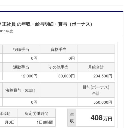
正社員
の年収・給与明細・賞与（ボーナス）
2011年度
役職手当
資格手当
0円
0円
通勤手当
その他手当
月給合計
12,000円
30,000円
294,500円
賞与(ボーナス)
決算賞与
（0回計）
合計
0円
550,000円
日出勤
所定労働時間
年
408
万円
収
月0日
1日8時間