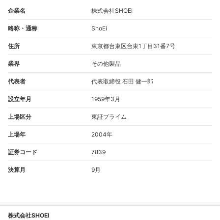
企業名
株式会社SHOEI
略称・通称
ShoEi
住所
東京都台東区台東1丁目31番7号
業界
その他製品
代表者
代表取締役 石田 健一郎
設立年月
1959年3月
上場区分
東証プライム
上場年
2004年
証券コード
7839
決算月
9月
株式会社SHOEI