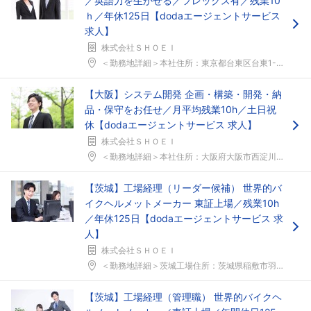
／英語力を生かせる／フレックス有／残業10
ｈ／年休125日【dodaエージェントサービス
求人】
株式会社ＳＨＯＥＩ
＜勤務地詳細＞本社住所：東京都台東区台東1-31-...
【大阪】システム開発 企画・構築・開発・納
品・保守をお任せ／月平均残業10h／土日祝
休【dodaエージェントサービス 求人】
株式会社ＳＨＯＥＩ
＜勤務地詳細＞本社住所：大阪府大阪市西淀川区竹島3...
【茨城】工場経理（リーダー候補） 世界的バ
イクヘルメットメーカー 東証上場／残業10h
／年休125日【dodaエージェントサービス 求
人】
株式会社ＳＨＯＥＩ
＜勤務地詳細＞茨城工場住所：茨城県稲敷市羽賀179...
【茨城】工場経理（管理職） 世界的バイクヘ