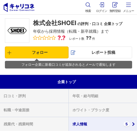
検索
ログイン
無料登録
メニュー
株式会社SHOEI
の評判・口コミ 企業トップ
年収から採用情報（転職・新卒就職）まで
?.?
??
レポート数
件
フォロー
レポート投稿
フォロー企業に新着口コミが追加されるとメールで通知します
企業
トップ
口コミ・
評判
年収・
給与明細
転職・
中途面接
ホワイト・
ブラック度
残業代・
残業時間
求人情報
5