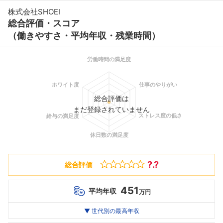
株式会社SHOEI
総合評価・スコア
（働きやすさ・平均年収・残業時間）
総合評価は
まだ登録されていません
?.?
総合評価
451
平均年収
万円
世代別
20代
▼ 世代別の最高年収
30代
40代
最高年収
--万
--万
--万