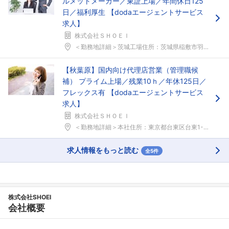
ルメットメーカー／東証上場／年間休日125
日／福利厚生 【dodaエージェントサービス
求人】
株式会社ＳＨＯＥＩ
＜勤務地詳細＞茨城工場住所：茨城県稲敷市羽賀179...
フォローしました
【秋葉原】国内向け代理店営業（管理職候
補） プライム上場／残業10ｈ／年休125日／
こちらの企業もフォローしませんか？
フレックス有 【dodaエージェントサービス
求人】
株式会社ＳＨＯＥＩ
＜勤務地詳細＞本社住所：東京都台東区台東1-31-...
求人情報をもっと読む
全5件
株式会社SHOEI
会社概要