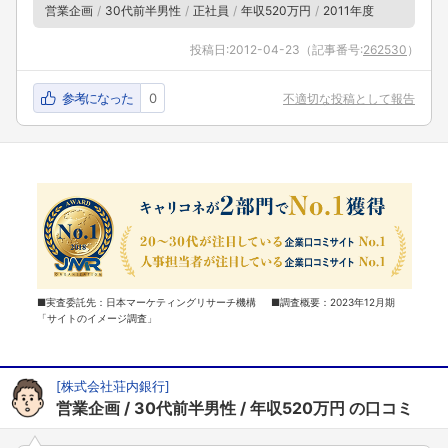
営業企画
30代前半男性
正社員
年収520万円
2011年度
投稿日:
2012-04-23
（記事番号:
262530
）
参考になった
0
不適切な投稿として報告
■実査委託先：日本マーケティングリサーチ機構 ■調査概要：2023年12月期
「サイトのイメージ調査」
[
株式会社荘内銀行
]
営業企画
30代前半男性
年収520万円
の口コミ