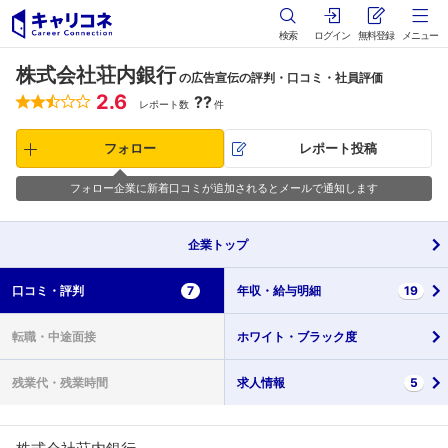
検索
ログイン
無料登録
メニュー
株式会社荘内銀行
の広告宣伝の評判・口コミ・社員評価
2.6
??
レポート数
件
フォロー
レポート投稿
フォロー企業に新着口コミが追加されるとメールで通知します
企業
トップ
口コミ・
評判
7
年収・
給与明細
19
転職・
中途面接
ホワイト・
ブラック度
残業代・
残業時間
求人情報
5