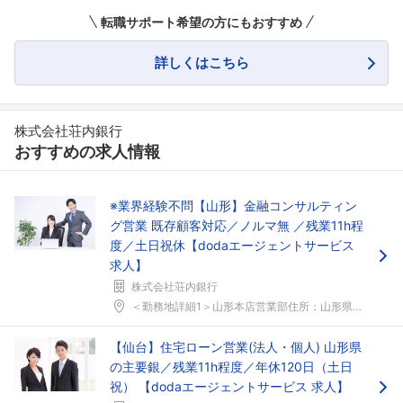
転職サポート希望の方にもおすすめ
詳しくはこちら
フォローしました
株式会社荘内銀行
おすすめの求人情報
こちらの企業もフォローしませんか？
※業界経験不問【山形】金融コンサルティン
グ営業 既存顧客対応／ノルマ無 ／残業11h程
度／土日祝休【dodaエージェントサービス
求人】
株式会社荘内銀行
＜勤務地詳細1＞山形本店営業部住所：山形県山形市本...
【仙台】住宅ローン営業(法人・個人) 山形県
の主要銀／残業11h程度／年休120日（土日
祝） 【dodaエージェントサービス 求人】