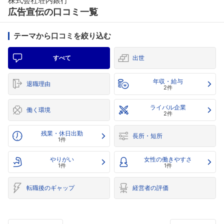
株式会社荘内銀行
広告宣伝の口コミ一覧
テーマから口コミを絞り込む
すべて
出世
年収・給与
退職理由
2件
ライバル企業
働く環境
2件
残業・休日出勤
長所・短所
1件
やりがい
女性の働きやすさ
1件
1件
転職後のギャップ
経営者の評価