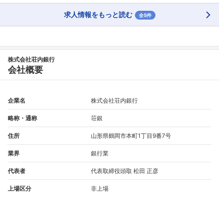
求人情報をもっと読む
全5件
株式会社荘内銀行
会社概要
企業名
株式会社荘内銀行
略称・通称
荘銀
住所
山形県鶴岡市本町1丁目9番7号
業界
銀行業
代表者
代表取締役頭取 松田 正彦
上場区分
非上場