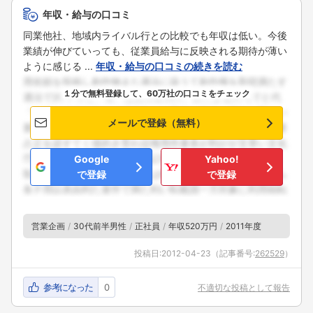
年収・給与の口コミ
同業他社、地域内ライバル行との比較でも年収は低い。今後
業績が伸びていっても、従業員給与に反映される期待が薄い
ように感じる ...
年収・給与の口コミの続きを読む
１分で無料登録して、60万社の口コミをチェック
メールで登録（無料）
Google
Yahoo!
で登録
で登録
営業企画
30代前半男性
正社員
年収520万円
2011年度
投稿日:
2012-04-23
（記事番号:
262529
）
参考になった
0
不適切な投稿として報告