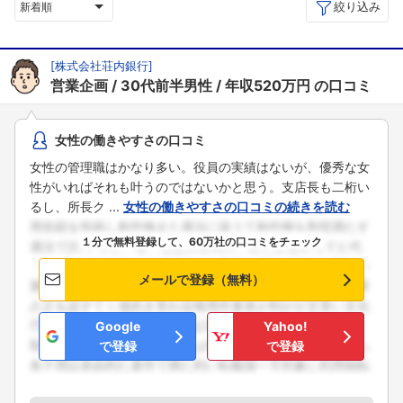
絞り込み
新着順
[
株式会社荘内銀行
]
営業企画
30代前半男性
年収520万円
の口コミ
女性の働きやすさの口コミ
女性の管理職はかなり多い。役員の実績はないが、優秀な女
性がいればそれも叶うのではないかと思う。支店長も二桁い
るし、所長ク ...
女性の働きやすさの口コミの続きを読む
１分で無料登録して、60万社の口コミをチェック
メールで登録（無料）
Google
Yahoo!
で登録
で登録