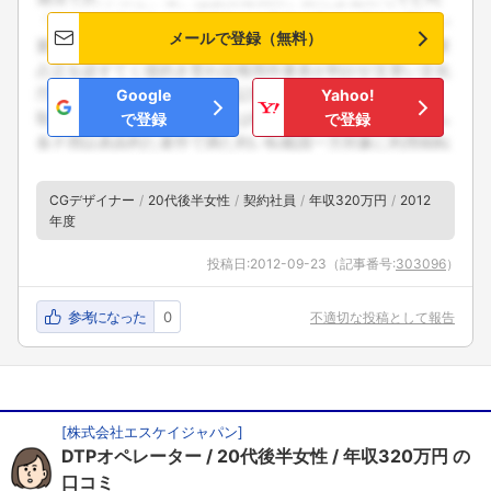
メールで登録（無料）
Google
Yahoo!
で登録
で登録
CGデザイナー
20代後半女性
契約社員
年収320万円
2012
年度
投稿日:
2012-09-23
（記事番号:
303096
）
参考になった
0
不適切な投稿として報告
[
株式会社エスケイジャパン
]
DTPオペレーター
20代後半女性
年収320万円
の
口コミ