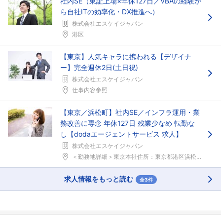
社内SE（東証上場×年休127日／VBAの経験か
ら自社ITの効率化・DX推進へ）
株式会社エスケイジャパン
港区
【東京】人気キャラに携われる【デザイナ
ー】完全週休2日(土日祝)
株式会社エスケイジャパン
仕事内容参照
【東京／浜松町】社内SE／インフラ運用・業
務改善に専念 年休127日 残業少なめ 転勤な
し【dodaエージェントサービス 求人】
株式会社エスケイジャパン
＜勤務地詳細＞東京本社住所：東京都港区浜松町二丁目...
求人情報をもっと読む
全3件