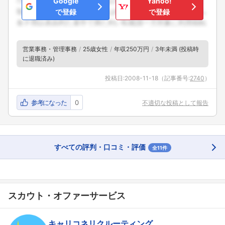
Google
Yahoo!
で登録
で登録
営業事務・管理事務
25歳女性
年収250万円
3年未満 (投稿時
に退職済み)
投稿日:
2008-11-18
（記事番号:
2740
）
参考になった
0
不適切な投稿として報告
すべての評判・口コミ・評価
全11件
スカウト・オファーサービス
キャリコネリクルーティング