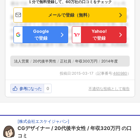
１分で無料登録して、60万社の口コミをチェック
メールで登録（無料）
Google
Yahoo!
で登録
で登録
法人営業
20代後半男性
正社員
年収300万円
2014年度
投稿日:
2015-03-17
（記事番号:
460980
）
参考になった
0
不適切な投稿として報告
[
株式会社エスケイジャパン
]
CGデザイナー
20代後半女性
年収320万円
の口
コミ