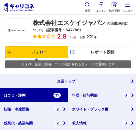
検索
ログイン
無料登録
メニュー
株式会社エスケイジャパン
の退職理由に
ついて（記事番号：547786)
2.8
22
レポート数
件
フォロー
レポート投稿
フォロー企業に新着口コミが追加されるとメールで通知します
企業
トップ
口コミ・
評判
11
年収・
給与明細
6
転職・
中途面接
2
ホワイト・
ブラック度
残業代・
残業時間
2
求人情報
3