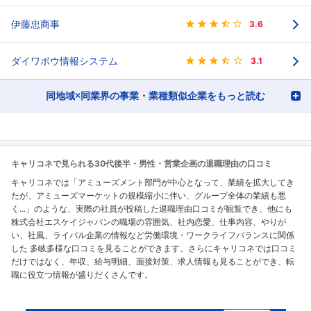
伊藤忠商事
3.6
ダイワボウ情報システム
3.1
同地域×同業界の事業・業種類似企業をもっと読む
キャリコネで見られる30代後半・男性・営業企画の退職理由の口コミ
キャリコネでは「アミューズメント部門が中心となって、業績を拡大してき
たが、アミューズマーケットの規模縮小に伴い、グループ全体の業績も悪
く...」のような、実際の社員が投稿した退職理由口コミが観覧でき、他にも
株式会社エスケイジャパンの職場の雰囲気、社内恋愛、仕事内容、やりが
い、社風、ライバル企業の情報など労働環境・ワークライフバランスに関係
した 多岐多様な口コミを見ることができます。さらにキャリコネでは口コミ
だけではなく、年収、給与明細、面接対策、求人情報も見ることができ、転
職に役立つ情報が盛りだくさんです。