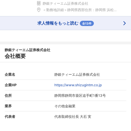
静銀ティーエム証券株式会社
＜勤務地詳細＞静岡県西部住所：静岡県 浜松市、掛川...
求人情報をもっと読む
全13件
静銀ティーエム証券株式会社
会社概要
企業名
静銀ティーエム証券株式会社
企業HP
https://www.shizugintm.co.jp
住所
静岡県静岡市葵区追手町1番13号
業界
その他金融業
代表者
代表取締役社長 大石 実