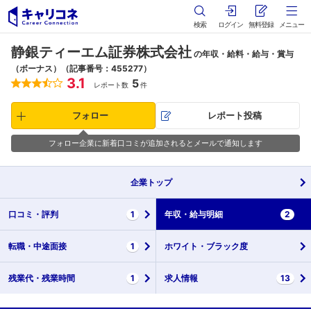
検索
ログイン
無料登録
メニュー
静銀ティーエム証券株式会社
の年収・給料・給与・賞与
（ボーナス）（記事番号：455277）
3.1
5
レポート数
件
フォロー
レポート投稿
フォロー企業に新着口コミが追加されるとメールで通知します
企業
トップ
口コミ・
評判
1
年収・
給与明細
2
転職・
中途面接
1
ホワイト・
ブラック度
残業代・
残業時間
1
求人情報
13