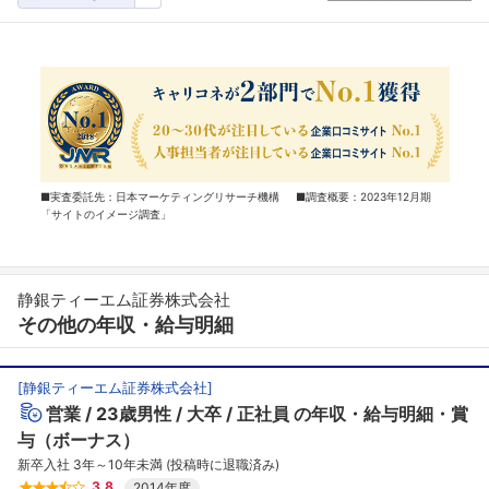
■実査委託先：日本マーケティングリサーチ機構 ■調査概要：2023年12月期
「サイトのイメージ調査」
静銀ティーエム証券株式会社
その他の年収・給与明細
[
静銀ティーエム証券株式会社
]
営業
23歳男性
大卒
正社員
の年収・給与明細・賞
与（ボーナス）
新卒入社 3年～10年未満 (投稿時に退職済み)
3.8
2014年度