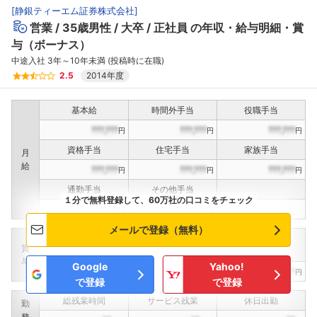
[
静銀ティーエム証券株式会社
]
営業
35歳男性
大卒
正社員
の年収・給与明細・賞
与（ボーナス）
中途入社 3年～10年未満 (投稿時に在職)
2.5
2014年度
基本給
時間外手当
役職手当
???,???
???,???
???,???
円
円
円
資格手当
住宅手当
家族手当
月
給
???,???
???,???
???,???
円
円
円
通勤手当
その他手当
１分で無料登録して、60万社の口コミをチェック
???,???
???,???
円
円
メールで登録（無料）
定期賞与
決算賞与
インセンティブ賞与
賞
（
??
回計）
（
??
回計）
与
Google
Yahoo!
???,???
???,???
???,???
円
円
円
で登録
で登録
総残業時間
サービス残業
休日出勤
勤
務