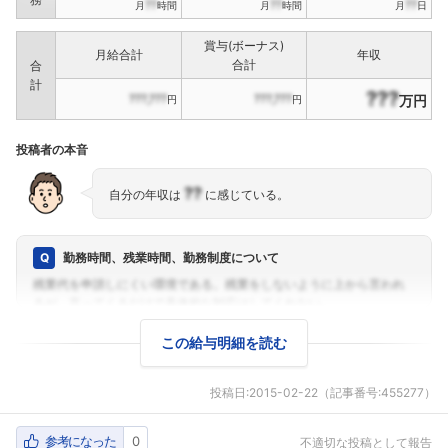
??
??
??
月
時間
月
時間
月
日
賞与(ボーナス)
月給合計
年収
合計
合
計
???
???,???
???,???
万円
円
円
投稿者の本音
??
自分の年収は
に感じている。
勤務時間、残業時間、勤務制度について
この給与明細を読む
投稿日:
2015-02-22
（記事番号:455277）
参考になった
0
不適切な投稿として報告