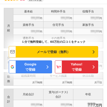
基本給
時間外手当
役職手当
???,???
???,???
???,???
円
円
円
資格手当
住宅手当
家族手当
月
給
???,???
???,???
???,???
円
円
円
通勤手当
その他手当
１分で無料登録して、60万社の口コミをチェック
???,???
???,???
円
円
メールで登録（無料）
定期賞与
決算賞与
インセンティブ賞与
賞
（
??
回計）
（
??
回計）
与
Google
Yahoo!
???,???
???,???
???,???
円
円
円
で登録
で登録
総残業時間
サービス残業
休日出勤
勤
務
??
??
??
月
時間
月
時間
月
日
賞与(ボーナス)
月給合計
年収
合計
合
計
???
???,???
???,???
万円
円
円