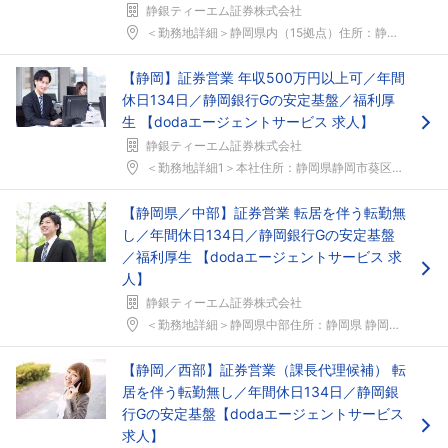
静銀ティーエム証券株式会社
＜勤務地詳細＞静岡県内（15拠点）住所：静岡県（静...
【静岡】証券営業 年収500万円以上可／年間
休日134日／静岡銀行Gの安定基盤／福利厚
生 【dodaエージェントサービス 求人】
静銀ティーエム証券株式会社
＜勤務地詳細1＞本社住所：静岡県静岡市葵区追手町1...
【静岡県／中部】証券営業 転居を伴う転勤無
し／年間休日134日／静岡銀行Gの安定基盤
／福利厚生 【dodaエージェントサービス 求
人】
静銀ティーエム証券株式会社
＜勤務地詳細＞静岡県中部住所：静岡県 静岡市 藤枝...
【静岡／西部】証券営業（課長代理候補） 転
居を伴う転勤無し／年間休日134日／静岡銀
行Gの安定基盤【dodaエージェントサービス
求人】