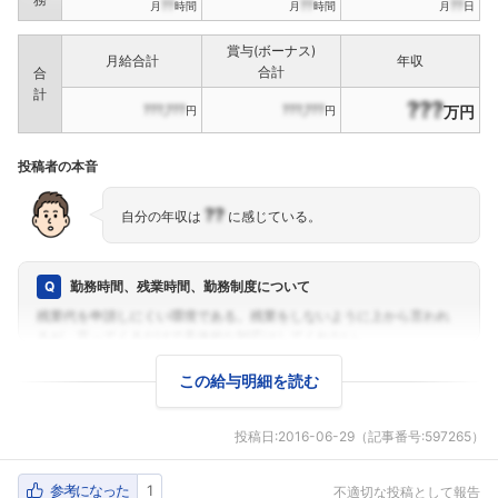
??
??
??
月
時間
月
時間
月
日
賞与(ボーナス)
月給合計
年収
合計
合
計
???
???,???
???,???
万円
円
円
投稿者の本音
??
自分の年収は
に感じている。
勤務時間、残業時間、勤務制度について
この給与明細を読む
投稿日:
2016-06-29
（記事番号:597265）
参考になった
1
不適切な投稿として報告