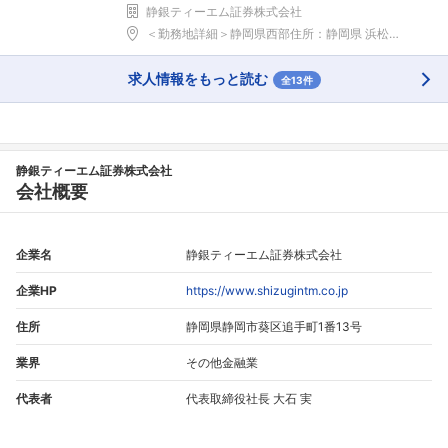
静銀ティーエム証券株式会社
＜勤務地詳細＞静岡県西部住所：静岡県 浜松市、掛川...
求人情報をもっと読む
全13件
静銀ティーエム証券株式会社
会社概要
企業名
静銀ティーエム証券株式会社
企業HP
https://www.shizugintm.co.jp
住所
静岡県静岡市葵区追手町1番13号
業界
その他金融業
代表者
代表取締役社長 大石 実