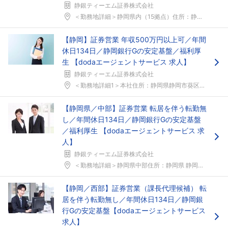
静銀ティーエム証券株式会社
＜勤務地詳細＞静岡県内（15拠点）住所：静岡県（静...
【静岡】証券営業 年収500万円以上可／年間
休日134日／静岡銀行Gの安定基盤／福利厚
生 【dodaエージェントサービス 求人】
静銀ティーエム証券株式会社
＜勤務地詳細1＞本社住所：静岡県静岡市葵区追手町1...
【静岡県／中部】証券営業 転居を伴う転勤無
し／年間休日134日／静岡銀行Gの安定基盤
／福利厚生 【dodaエージェントサービス 求
人】
静銀ティーエム証券株式会社
＜勤務地詳細＞静岡県中部住所：静岡県 静岡市 藤枝...
【静岡／西部】証券営業（課長代理候補） 転
居を伴う転勤無し／年間休日134日／静岡銀
行Gの安定基盤【dodaエージェントサービス
求人】