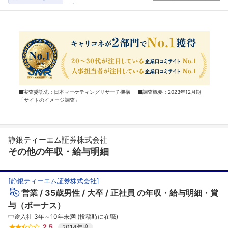
■実査委託先：日本マーケティングリサーチ機構 ■調査概要：2023年12月期
「サイトのイメージ調査」
静銀ティーエム証券株式会社
その他の年収・給与明細
[
静銀ティーエム証券株式会社
]
営業
35歳男性
大卒
正社員
の年収・給与明細・賞
与（ボーナス）
中途入社 3年～10年未満 (投稿時に在職)
2.5
2014年度