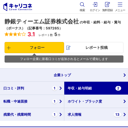
検索
ログイン
無料登録
メニュー
静銀ティーエム証券株式会社
の年収・給料・給与・賞与
（ボーナス）（記事番号：597265）
3.1
5
レポート数
件
フォロー
レポート投稿
フォロー企業に新着口コミが追加されるとメールで通知します
企業
トップ
口コミ・
評判
1
年収・
給与明細
2
転職・
中途面接
1
ホワイト・
ブラック度
残業代・
残業時間
1
求人情報
13