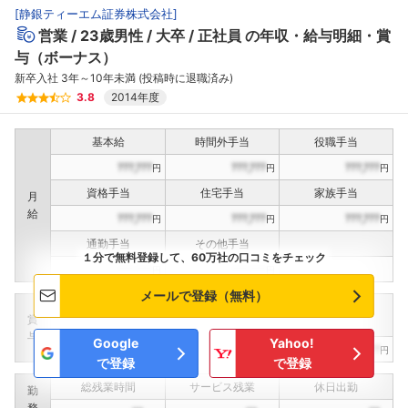
[
静銀ティーエム証券株式会社
]
営業
23歳男性
大卒
正社員
の年収・給与明細・賞
与（ボーナス）
新卒入社 3年～10年未満 (投稿時に退職済み)
3.8
2014年度
基本給
時間外手当
役職手当
???,???
???,???
???,???
円
円
円
資格手当
住宅手当
家族手当
月
給
???,???
???,???
???,???
円
円
円
通勤手当
その他手当
１分で無料登録して、60万社の口コミをチェック
???,???
???,???
円
円
メールで登録（無料）
定期賞与
決算賞与
インセンティブ賞与
賞
（
??
回計）
（
??
回計）
与
Google
Yahoo!
???,???
???,???
???,???
円
円
円
で登録
で登録
総残業時間
サービス残業
休日出勤
勤
務