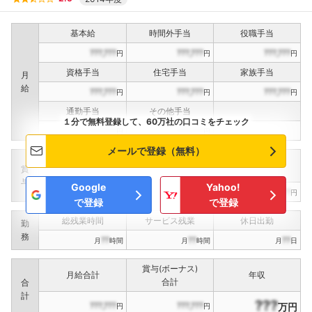
基本給
時間外手当
役職手当
???,???
???,???
???,???
円
円
円
資格手当
住宅手当
家族手当
月
給
???,???
???,???
???,???
円
円
円
通勤手当
その他手当
１分で無料登録して、60万社の口コミをチェック
???,???
???,???
円
円
メールで登録（無料）
定期賞与
決算賞与
インセンティブ賞与
賞
（
??
回計）
（
??
回計）
与
Google
Yahoo!
???,???
???,???
???,???
円
円
円
で登録
で登録
総残業時間
サービス残業
休日出勤
勤
務
??
??
??
月
時間
月
時間
月
日
賞与(ボーナス)
月給合計
年収
合計
合
計
???
???,???
???,???
万円
円
円