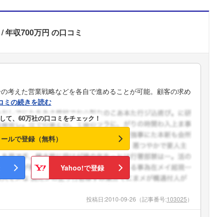
年収700万円
の口コミ
分の考えた営業戦略などを各自で進めることが可能。顧客の求め
コミの続きを読む
して、60万社の口コミをチェック！
メールで登録（無料）
Yahoo!で登録
投稿日:
2010-09-26
（記事番号:
103025
）