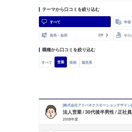
テーマから口コミを絞り込む
すべて
年収
長所・短所
やり
2件
職種から口コミを絞り込む
営業
すべて
技術
販売系
[
株式会社アドバネクスモーションデザイン
]
法人営業
30代後半男性
正社員
2008年度