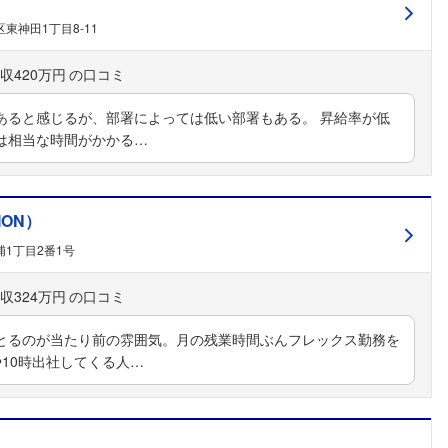
東神田1丁目8-11
収420万円
あると感じるが、部署によっては低い部署もある。 昇給率が低
は相当な時間がかかる…
ION）
1丁目2番1号
収324万円
とるのが当たり前の雰囲気。月の残業時間ぶんフレックス勤務を
10時出社してくる人…