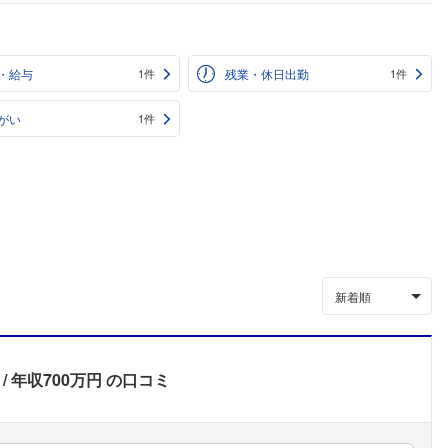
・給与
残業・休日出勤
1件
1件
がい
1件
新着順
年収700万円
の口コミ