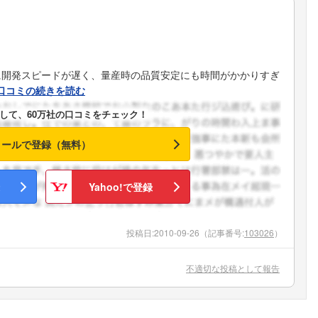
に開発スピードが遅く、量産時の品質安定にも時間がかかりすぎ
口コミの続きを読む
して、60万社の口コミをチェック！
メールで登録（無料）
Yahoo!で登録
投稿日:
2010-09-26
（記事番号:
103026
）
不適切な投稿として報告