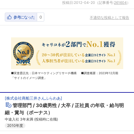
投稿日:
2012-04-20
（記事番号:
261604
）
参考になった
0
不適切な投稿として報告
■実査委託先：日本マーケティングリサーチ機構 ■調査概要：2023年12月期
「サイトのイメージ調査」
[
株式会社商船三井さんふらわあ
]
管理部門
30歳男性
大卒
正社員
の年収・給与明
細・賞与（ボーナス）
中途入社 3年未満 (投稿時に在職)
2010年度