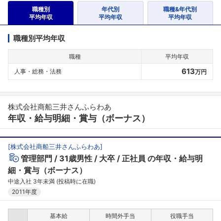
職種別
年代別
職種&年代別
平均年収
平均年収
平均年収
職種別平均年収
職種
平均年収
613
人事・総務・法務
万円
株式会社商船三井さんふらわあ
年収・給与明細・賞与（ボーナス）
[
株式会社商船三井さんふらわあ
]
管理部門
31歳男性
大卒
正社員
の年収・給与明
細・賞与（ボーナス）
中途入社 3年未満 (投稿時に在職)
2011年度
基本給
時間外手当
役職手当