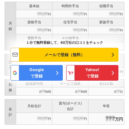
基本給
時間外手当
役職手当
???,???
???,???
???,???
円
円
円
資格手当
住宅手当
家族手当
月
給
???,???
???,???
???,???
円
円
円
通勤手当
その他手当
１分で無料登録して、60万社の口コミをチェック
???,???
???,???
円
円
メールで登録（無料）
定期賞与
決算賞与
インセンティブ賞与
賞
（
??
回計）
（
??
回計）
与
Google
Yahoo!
???,???
???,???
???,???
円
円
円
で登録
で登録
総残業時間
サービス残業
休日出勤
勤
務
??
??
??
月
時間
月
時間
月
日
賞与(ボーナス)
月給合計
年収
合計
合
計
???
???,???
???,???
万円
円
円