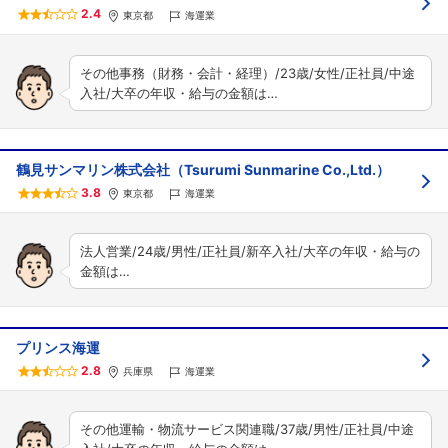
2.4
東京都
海運業
その他事務（財務・会計・経理）/23歳/女性/正社員/中途
入社/大卒の年収・給与の金額は…
鶴見サンマリン株式会社（Tsurumi Sunmarine Co.,Ltd.）
3.8
東京都
海運業
法人営業/24歳/男性/正社員/新卒入社/大卒の年収・給与の
金額は…
プリンス海運
2.8
兵庫県
海運業
その他運輸・物流サービス関連職/37歳/男性/正社員/中途