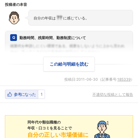
投稿者の本音
??
自分の年収は
に感じている。
勤務時間、残業時間、勤務制度について
この給与明細を読む
投稿日:
2011-06-30
（記事番号:
185339
）
参考になった
1
不適切な投稿として報告
同年代や類似職種の
年収・口コミを見ることで
自分の正しい市場価値に