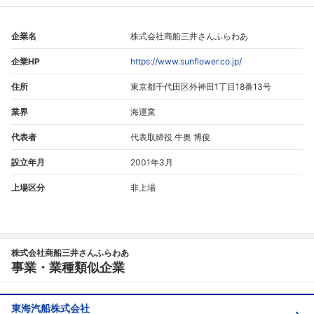
企業名
株式会社商船三井さんふらわあ
企業HP
https://www.sunflower.co.jp/
住所
東京都千代田区外神田1丁目18番13号
業界
海運業
代表者
代表取締役 牛奥 博俊
設立年月
2001年3月
上場区分
非上場
株式会社商船三井さんふらわあ
事業・業種類似企業
東海汽船株式会社