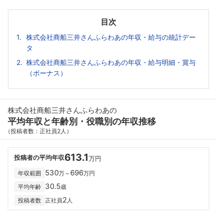
目次
株式会社商船三井さんふらわあの年収・給与の統計デー
タ
株式会社商船三井さんふらわあの年収・給与明細・賞与
（ボーナス）
株式会社商船三井さんふらわあの
平均年収と年齢別・役職別の年収推移
（投稿者数：正社員2人）
613.1
投稿者の平均年収
万円
530
696
年収範囲
万～
万円
30.5
平均年齢
歳
2
投稿者数
正社員
人