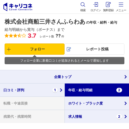
検索
ログイン
無料登録
メニュー
株式会社商船三井さんふらわあ
の年収・給料・給与
給与明細から賞与（ボーナス）まで
3.7
??
レポート数
件
フォロー
レポート投稿
フォロー企業に新着口コミが追加されるとメールで通知します
企業
トップ
口コミ・
評判
1
年収・
給与明細
2
転職・
中途面接
ホワイト・
ブラック度
残業代・
残業時間
求人情報
2