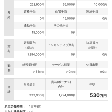
228,900
65,000
10,000
円
円
円
資格手当
住宅手当
家族手当
月
給
0
15,000
0
円
円
円
通勤手当
その他手当
15,000
0
円
円
定期賞与
決算賞与
インセンティブ賞与
賞
（2回計）
（0回計）
与
1,294,000
0
0
円
円
円
総残業時間
サービス残業
休日出勤
勤
務
35
0
0
月
時間
月
時間
月
日
賞与(ボーナス)
月給合計
年収
合計
合
計
530
333,900
1,294,000
万円
円
円
所定労働時間：
1日7時間
みなし残業制度：
なし