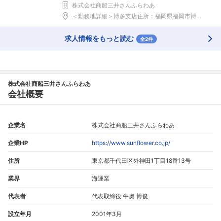
株式会社商船三井さんふらわあ
＜勤務地詳細＞博多支店住所：福岡県福岡市博多区下川...
求人情報をもっと読む
全2件
株式会社商船三井さんふらわあ
会社概要
企業名
株式会社商船三井さんふらわあ
企業HP
https://www.sunflower.co.jp/
住所
東京都千代田区外神田1丁目18番13号
業界
海運業
代表者
代表取締役 牛奥 博俊
設立年月
2001年3月