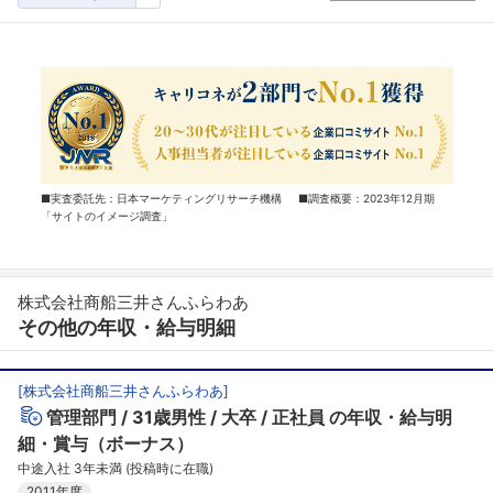
■実査委託先：日本マーケティングリサーチ機構 ■調査概要：2023年12月期
「サイトのイメージ調査」
株式会社商船三井さんふらわあ
その他の年収・給与明細
[
株式会社商船三井さんふらわあ
]
管理部門
31歳男性
大卒
正社員
の年収・給与明
細・賞与（ボーナス）
中途入社 3年未満 (投稿時に在職)
2011年度