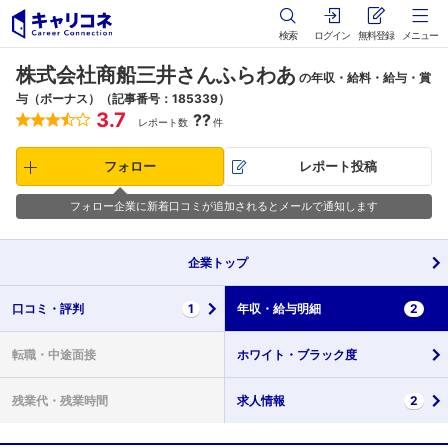
検索
ログイン
無料登録
メニュー
株式会社商船三井さんふらわあ
の年収・給料・給与・賞
与（ボーナス）（記事番号：185339）
3.7
??
レポート数
件
フォロー
レポート投稿
フォロー企業に新着口コミが追加されるとメールで通知します
企業
トップ
口コミ・
評判
1
年収・
給与明細
2
転職・
中途面接
ホワイト・
ブラック度
残業代・
残業時間
求人情報
2