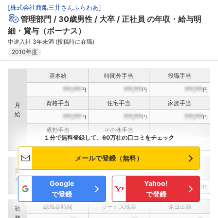
[
株式会社商船三井さんふらわあ
]
管理部門
30歳男性
大卒
正社員
の年収・給与明
細・賞与（ボーナス）
中途入社 3年未満 (投稿時に在職)
2010年度
基本給
時間外手当
役職手当
???,???
???,???
???,???
円
円
円
資格手当
住宅手当
家族手当
月
給
???,???
???,???
???,???
円
円
円
通勤手当
その他手当
１分で無料登録して、60万社の口コミをチェック
???,???
???,???
円
円
メールで登録（無料）
定期賞与
決算賞与
インセンティブ賞与
賞
（
??
回計）
（
??
回計）
与
Google
Yahoo!
???,???
???,???
???,???
円
円
円
で登録
で登録
総残業時間
サービス残業
休日出勤
勤
務