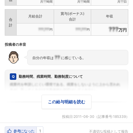
??
??
??
月
時間
月
時間
月
日
賞与(ボーナス)
月給合計
年収
合計
合
計
???
???,???
???,???
万円
円
円
投稿者の本音
??
自分の年収は
に感じている。
勤務時間、残業時間、勤務制度について
この給与明細を読む
投稿日:
2011-06-30
（記事番号:185339）
参考になった
1
不適切な投稿として報告