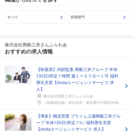
すべて
管理部門
株式会社商船三井さんふらわあ
おすすめの求人情報
フォローしました
こちらの企業もフォローしませんか？
【秋葉原】内部監査 商船三井グループ 年休
130日/所定７時間 週１〜２リモート可 福利
厚生充実【dodaエージェントサービス 求
人】
株式会社商船三井さんふらわあ
＜勤務地詳細＞本社住所：東京都千代田区外神田1-1...
【博多】物流営業 プライム上場商船三井グル
ープ 年休130日/所定７h／福利厚生充実
【dodaエージェントサービス 求人】