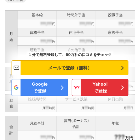
基本給
時間外手当
役職手当
???,???
???,???
???,???
円
円
円
資格手当
住宅手当
家族手当
月
給
???,???
???,???
???,???
円
円
円
通勤手当
その他手当
１分で無料登録して、60万社の口コミをチェック
???,???
???,???
円
円
メールで登録（無料）
定期賞与
決算賞与
インセンティブ賞与
賞
（
??
回計）
（
??
回計）
与
Google
Yahoo!
???,???
???,???
???,???
円
円
円
で登録
で登録
総残業時間
サービス残業
休日出勤
勤
務
??
??
??
月
時間
月
時間
月
日
賞与(ボーナス)
月給合計
年収
合計
合
計
???
???,???
???,???
万円
円
円