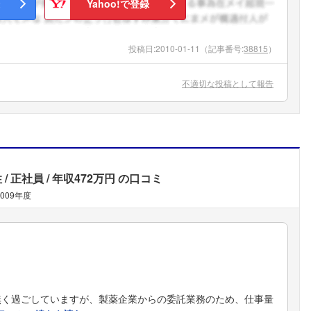
Yahoo!で登録
投稿日:
2010-01-11
（記事番号:
38815
）
不適切な投稿として報告
性
正社員
年収472万円
の口コミ
2009年度
無く過ごしていますが、製薬企業からの委託業務のため、仕事量