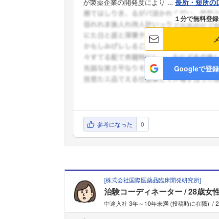
が製薬企業の開発度により ...
長所・短所の
１分で無料登録
Googleで登録
参考になった
0
[
株式会社国際医薬品臨床開発研究所
]
治験コーディネーター
28歳女
中途入社 3年～10年未満 (投稿時に在職)