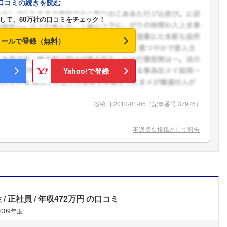
口コミの続きを読む
して、60万社の口コミをチェック！
メールで登録（無料）
Yahoo!で登録
投稿日:
2010-01-05
（記事番号:
37976
）
不適切な投稿として報告
性
正社員
年収472万円
の口コミ
フォローしました
2009年度