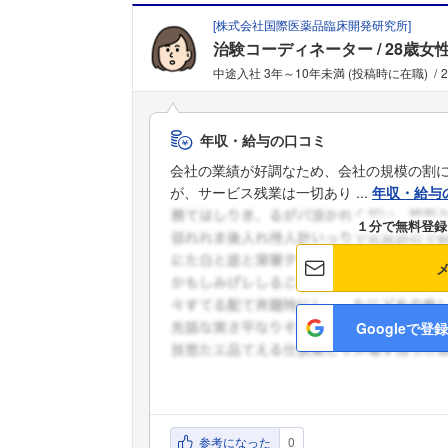
[
株式会社国際医薬品臨床開発研究所
]
治験コーディネーター
28歳女
中途入社 3年～10年未満 (投稿時に在職)
年収・給与の口コミ
会社の業績が好調なため、会社の規模の割
が、サービス残業は一切あり ...
年収・給与
１分で無料登録
Googleで登録
参考になった
0