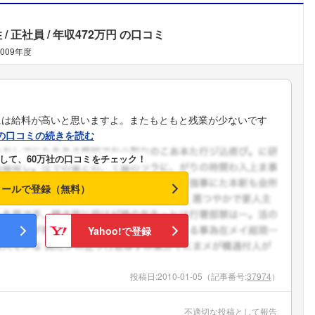
性
正社員
年収472万円
の口コミ
2009年度
には給料が高いと思いますよ。またもともと残業が少ないです
の口コミの続きを読む
して、60万社の口コミをチェック！
メールで登録（無料）
Yahoo!で登録
投稿日:
2010-01-05
（記事番号:
37974
）
不適切な投稿として報告