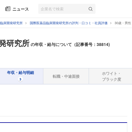
ニュース
臨床開発研究所
国際医薬品臨床開発研究所の評判・口コミ・社員評価
30歳・男
発研究所
の年収・給与について（記事番号：38814)
年収・給与明細
ホワイト・
転職・中途面接
ブラック度
3