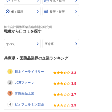
すべて
年収・給与
働く環境
長所・短所
株式会社国際医薬品臨床開発研究所
職種から口コミを探す
すべて
医療系
兵庫県
×
医薬品業界
の企業ランキング
日本イーライリリー
3.3
JCRファーマ
3.5
常盤薬品工業
2.7
ビオフェルミン製薬
2.9