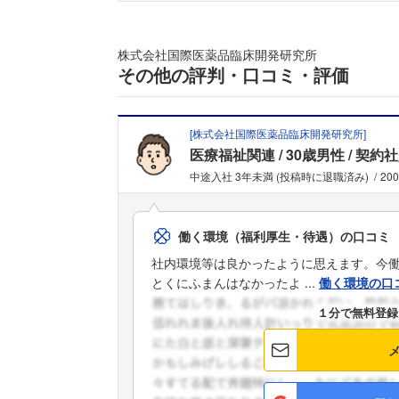
株式会社国際医薬品臨床開発研究所
その他の評判・口コミ・評価
[
株式会社国際医薬品臨床開発研究所
]
医療福祉関連
30歳男性
契約社
中途入社 3年未満 (投稿時に退職済み)
20
働く環境（福利厚生・待遇）の口コミ
社内環境等は良かったように思えます。今
とくにふまんはなかったよ ...
働く環境の口
１分で無料登録