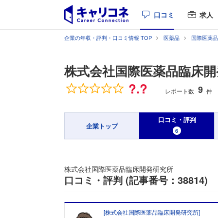
口コミ
求人
企業の年収・評判・口コミ情報 TOP
医薬品
国際医薬品
株式会社国際医薬品臨床開
総合評価
?.?
9
レポート数
件
口コミ・評判
企業トップ
6
株式会社国際医薬品臨床開発研究所
口コミ・評判 (記事番号：38814)
[
株式会社国際医薬品臨床開発研究所
]