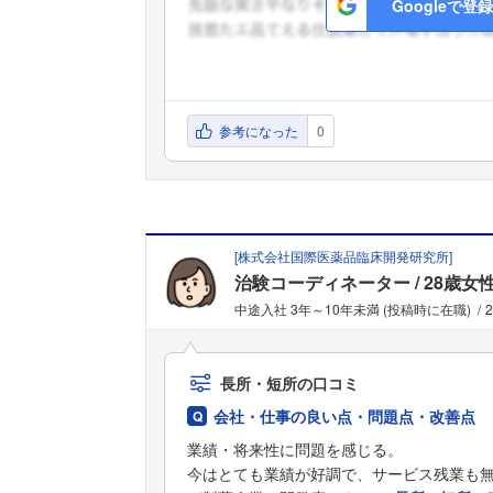
Googleで登録
参考になった
0
[
株式会社国際医薬品臨床開発研究所
]
治験コーディネーター
28歳女
中途入社 3年～10年未満 (投稿時に在職)
長所・短所の口コミ
会社・仕事の良い点・問題点・改善点
業績・将来性に問題を感じる。
今はとても業績が好調で、サービス残業も