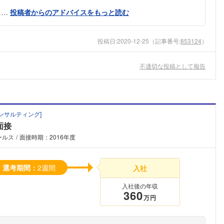
と…
投稿者からのアドバイスをもっと読む
投稿日:
2020-12-25
（記事番号:
853124
）
不適切な投稿として報告
ンサルティング
]
面接
ールス
面接時期：2016年度
選考期間：
2週間
入社
入社後の年収
360
万円
フォローしました