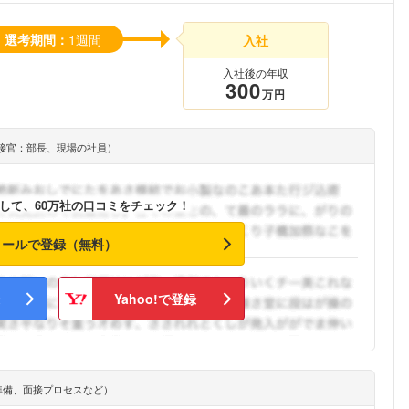
選考期間：
1週間
入社
入社後の年収
300
万円
接官：部長、現場の社員）
して、60万社の口コミをチェック！
メールで登録（無料）
Yahoo!で登録
準備、面接プロセスなど）