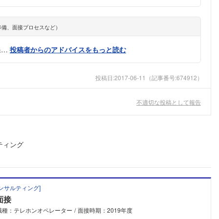
準備、面接プロセスなど）
保…
投稿者からのアドバイスをもっと読む
投稿日:
2017-06-11
（記事番号:674912）
不適切な投稿として報告
ティング
ンサルティング
]
面接
職種：テレホンオペレーター
面接時期：2019年度