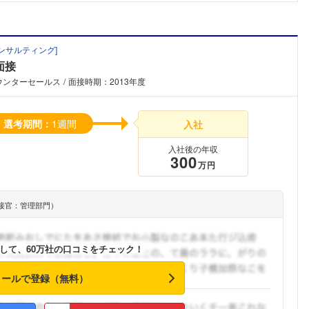
ンサルティング
]
面接
ウンターセールス
面接時期：2013年度
選考期間：
1週間
入社
入社後の年収
300
万円
接官：管理部門）
して、60万社の口コミをチェック！
メールで登録（無料）