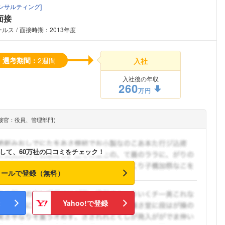
ンサルティング
]
面接
ールス
面接時期：2013年度
選考期間：
2週間
入社
入社後の年収
260
万円
接官：役員、管理部門）
して、60万社の口コミをチェック！
メールで登録（無料）
Yahoo!で登録