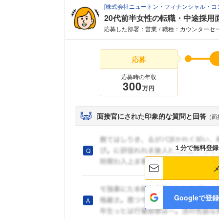
[
株式会社ニュートン・フィナンシャル・コ
20代前半女性の転職・中途採用
応募した部署：営業
職種：カウンターセ
応募
応募時の年収
300
万円
面接官にされた印象的な質問と回答
（面
１分で無料登録
Googleで登録