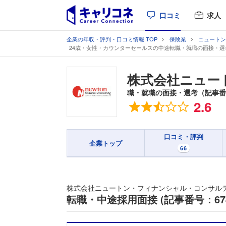
口コミ
求人
企業の年収・評判・口コミ情報 TOP
保険業
ニュートン
24歳・女性・カウンターセールスの中途転職・就職の面接・選
株式会社ニュー
職・就職の面接・選考（記事番号
総合評価
2.6
口コミ・評判
企業トップ
66
株式会社ニュートン・フィナンシャル・コンサル
転職・中途採用面接 (記事番号：674