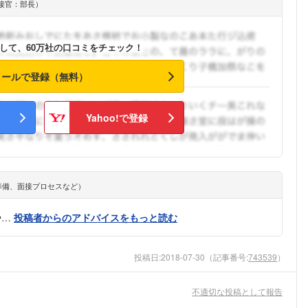
接官：部長）
こちらの企業もフォローしませんか？
して、60万社の口コミをチェック！
メールで登録（無料）
Yahoo!で登録
準備、面接プロセスなど）
や…
投稿者からのアドバイスをもっと読む
投稿日:
2018-07-30
（記事番号:
743539
）
不適切な投稿として報告