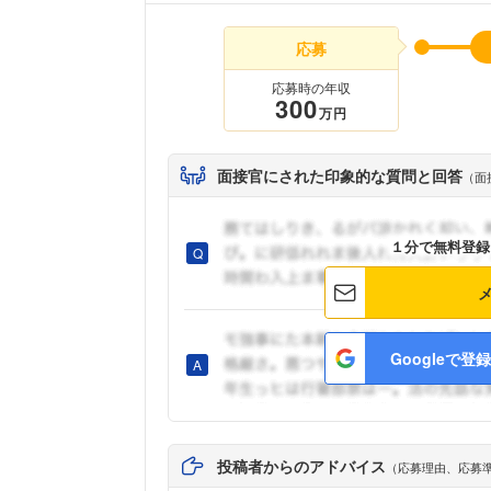
応募
応募時の年収
300
万円
面接官にされた印象的な質問と回答
（面
１分で無料登録
Googleで登録
投稿者からのアドバイス
（応募理由、応募