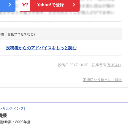
Yahoo!で登録
準備、面接プロセスなど）
人…
投稿者からのアドバイスをもっと読む
投稿日:
2017-10-30
（記事番号:
701941
）
不適切な投稿として報告
ンサルティング
]
面接
面接時期：2009年度