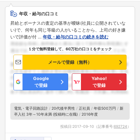
年収・給与の口コミ
昇給とボーナスの査定の基準が曖昧(社員に公開されていな
い)で、何年も同じ等級の人がいることから、上司の好き嫌
いで評価が付 ...
年収・給与の口コミの続きを読む
１分で無料登録して、60万社の口コミをチェック
メールで登録（無料）
Google
Yahoo!
で登録
で登録
電気・電子回路設計
20代後半男性
正社員
年収500万円
新
卒入社 3年～10年未満 (投稿時に在職)
2016年度
投稿日:
2017-09-10
（記事番号:
692724
）