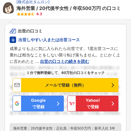
[
株式会社タムロン
]
海外営業
20代後半女性
年収500万円
の口コミ
4.3
出世の口コミ
出世しやすい人または出世コース
成果よりも上に気に入られたら出世です。1度出世コースに
乗れば相当なことをしない限り転げ落ちません。とにかく上
に言われたと ...
出世の口コミの続きを読む
１分で無料登録して、60万社の口コミをチェック
メールで登録（無料）
Google
Yahoo!
で登録
で登録
海外営業
20代後半女性
正社員
年収500万円
新卒入社 3年