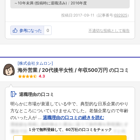
～10年未満 (投稿時に退職済み)
2016年度
投稿日:
2017-09-11
（記事番号:
692925
）
参考になった
0
不適切な投稿として報告
[
株式会社タムロン
]
海外営業
20代後半女性
年収500万円
の口コミ
4.3
退職理由の口コミ
明らかに市場が衰退している中で、典型的な日系企業のやり
方なところについていけませんでした。老舗企業なので年齢
のいった人が ...
退職理由の口コミの続きを読む
１分で無料登録して、60万社の口コミをチェック