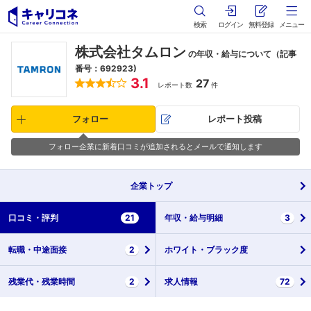
検索
ログイン
無料登録
メニュー
株式会社タムロン
の年収・給与について（記事
番号：692923)
3.1
27
レポート数
件
フォロー
レポート投稿
フォロー企業に新着口コミが追加されるとメールで通知します
企業
トップ
口コミ・
評判
21
年収・
給与明細
3
転職・
中途面接
2
ホワイト・
ブラック度
残業代・
残業時間
2
求人情報
72