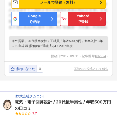
メールで登録（無料）
Google
Yahoo!
で登録
で登録
海外営業
20代後半女性
正社員
年収500万円
新卒入社 3年
～10年未満 (投稿時に退職済み)
2016年度
投稿日:
2017-09-11
（記事番号:
692924
）
参考になった
0
不適切な投稿として報告
[
株式会社タムロン
]
電気・電子回路設計
20代後半男性
年収500万円
の口コミ
1.7