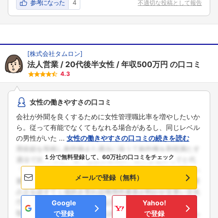
参考になった
4
不適切な投稿として報告
[
株式会社タムロン
]
法人営業
20代後半女性
年収500万円
の口コミ
4.3
女性の働きやすさの口コミ
会社が外聞を良くするために女性管理職比率を増やしたいか
ら。従って有能でなくてもなれる場合があるし、同じレベル
フォローしました
の男性がいた ...
女性の働きやすさの口コミの続きを読む
こちらの企業もフォローしませんか？
１分で無料登録して、60万社の口コミをチェック
メールで登録（無料）
Google
Yahoo!
で登録
で登録