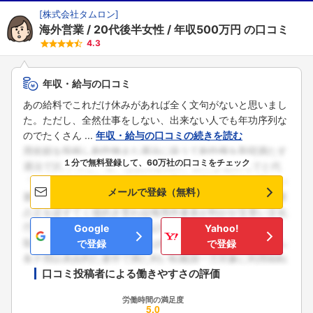
[
株式会社タムロン
]
海外営業
20代後半女性
年収500万円
の口コミ
4.3
年収・給与の口コミ
あの給料でこれだけ休みがあれば全く文句がないと思いまし
た。ただし、全然仕事をしない、出来ない人でも年功序列な
のでたくさん ...
年収・給与の口コミの続きを読む
１分で無料登録して、60万社の口コミをチェック
メールで登録（無料）
Google
Yahoo!
で登録
で登録
口コミ投稿者による働きやすさの評価