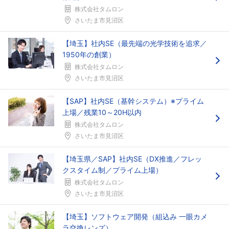
株式会社タムロン
さいたま市見沼区
【埼玉】社内SE（最先端の光学技術を追求／
1950年の創業）
株式会社タムロン
さいたま市見沼区
【SAP】社内SE（基幹システム）※プライム
上場／残業10～20H以内
株式会社タムロン
さいたま市見沼区
【埼玉県／SAP】社内SE（DX推進／フレッ
クスタイム制／プライム上場）
株式会社タムロン
さいたま市見沼区
【埼玉】ソフトウェア開発（組込み 一眼カメ
ラ交換レンズ）