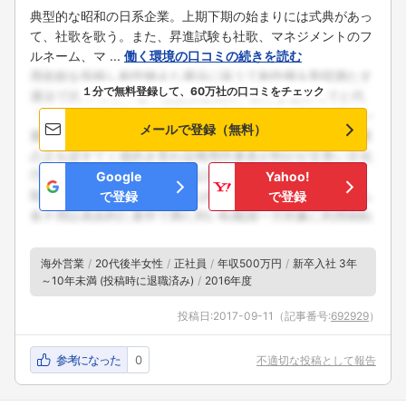
典型的な昭和の日系企業。上期下期の始まりには式典があっ
て、社歌を歌う。また、昇進試験も社歌、マネジメントのフ
ルネーム、マ ...
働く環境の口コミの続きを読む
１分で無料登録して、60万社の口コミをチェック
メールで登録（無料）
Google
Yahoo!
で登録
で登録
海外営業
20代後半女性
正社員
年収500万円
新卒入社 3年
～10年未満 (投稿時に退職済み)
2016年度
投稿日:
2017-09-11
（記事番号:
692929
）
参考になった
0
不適切な投稿として報告