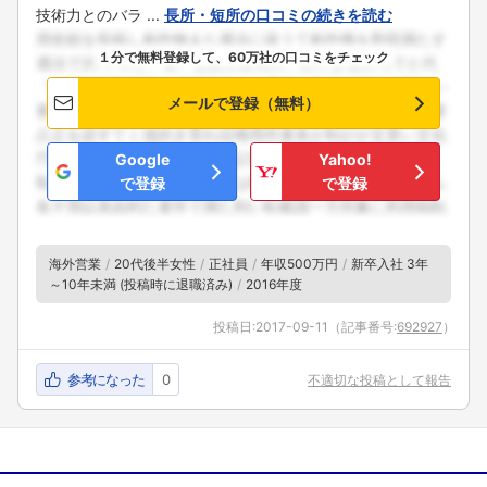
技術力とのバラ ...
長所・短所の口コミの続きを読む
１分で無料登録して、60万社の口コミをチェック
メールで登録（無料）
Google
Yahoo!
で登録
で登録
海外営業
20代後半女性
正社員
年収500万円
新卒入社 3年
～10年未満 (投稿時に退職済み)
2016年度
投稿日:
2017-09-11
（記事番号:
692927
）
参考になった
0
不適切な投稿として報告