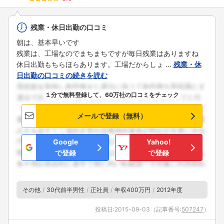
残業・休日出勤の口コミ
朝は、基本早いです
残業は、工場なのでまちまちですが毎日残業はありますね
休日出勤もちらほらあります。工場だからしょ ...
残業・休
日出勤の口コミの続きを読む
１分で無料登録して、60万社の口コミをチェック
メールで登録（無料）
Google
Yahoo!
で登録
で登録
その他
30代前半男性
正社員
年収400万円
2012年度
投稿日:
2015-09-03
（記事番号:
507247
）