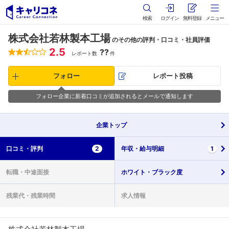
検索
ログイン
無料登録
メニュー
株式会社若林製本工場
のその他の評判・口コミ・社員評価
2.5
??
レポート数
件
フォロー
レポート投稿
フォロー企業に新着口コミが追加されるとメールで通知します
企業
トップ
口コミ・
評判
2
年収・
給与明細
1
転職・
中途面接
ホワイト・
ブラック度
残業代・
残業時間
求人情報