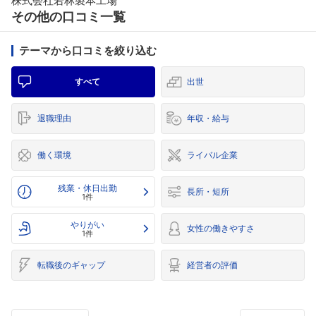
株式会社若林製本工場
その他の口コミ一覧
テーマから口コミを絞り込む
すべて
出世
退職理由
年収・給与
働く環境
ライバル企業
残業・休日出勤
長所・短所
1件
やりがい
女性の働きやすさ
1件
転職後のギャップ
経営者の評価