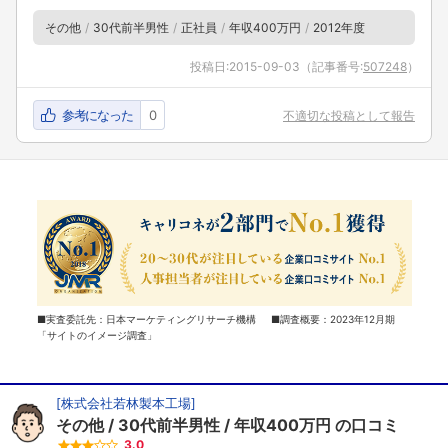
その他
30代前半男性
正社員
年収400万円
2012年度
投稿日:
2015-09-03
（記事番号:
507248
）
参考になった
0
不適切な投稿として報告
■実査委託先：日本マーケティングリサーチ機構 ■調査概要：2023年12月期
「サイトのイメージ調査」
[
株式会社若林製本工場
]
その他
30代前半男性
年収400万円
の口コミ
3.0