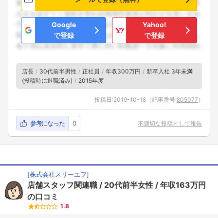
こちらの企業もフォローしませんか？
Google
Yahoo!
で登録
で登録
店長
30代前半男性
正社員
年収300万円
新卒入社 3年未満
(投稿時に退職済み)
2015年度
投稿日:
2019-10-18
（記事番号:
805077
）
参考になった
0
不適切な投稿として報告
[
株式会社スリーエフ
]
店舗スタッフ関連職
20代前半女性
年収163万円
の口コミ
1.8