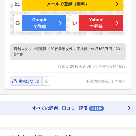
メールで登録（無料）
Google
Yahoo!
で登録
で登録
店舗スタッフ関連職
20代前半女性
正社員
年収163万円
201
3年度
投稿日:
2016-09-09
（記事番号:
614463
）
参考になった
0
不適切な投稿として報告
すべての評判・口コミ・評価
全33件