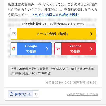
店舗運営の面白み、やりがいとしては、自分の考えた売場作
りができるということ。具体的には、季節柄の売れるであろ
う商品をメイ ...
やりがいの口コミの続きを読む
１分で無料登録して、60万社の口コミをチェック
メールで登録（無料）
Google
Yahoo!
で登録
で登録
店長
30代後半男性
正社員
年収300万円
新卒入社 3年未満
(投稿時に退職済み)
2016年度
投稿日:
2020-12-22
（記事番号:
852850
）
参考になった
0
不適切な投稿として報告