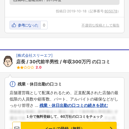
投稿日:
2019-10-18
（記事番号:
805078
）
参考になった
0
不適切な投稿として報告
[
株式会社スリーエフ
]
店長
30代前半男性
年収300万円
の口コミ
2.0
残業・休日出勤の口コミ
店舗運営職として配属されるため、正直配属された店舗の最
低限の人員数や顧客数、パート、アルバイトの確保などがし
っかり管理さ ...
残業・休日出勤の口コミの続きを読む
１分で無料登録して、60万社の口コミをチェック
フォローしました
メールで登録（無料）