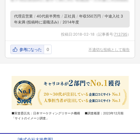
代理店営業
40代前半男性
正社員
年収550万円
中途入社 3
年未満 (投稿時に退職済み)
2014年度
投稿日:
2018-02-18
（記事番号:
713795
）
参考になった
0
不適切な投稿として報告
■実査委託先：日本マーケティングリサーチ機構 ■調査概要：2023年12月期
「サイトのイメージ調査」
[
株式会社大地農園
]