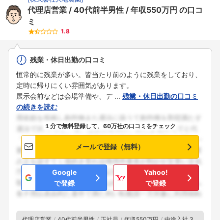
代理店営業
40代前半男性
年収550万円
の口コ
ミ
1.8
残業・休日出勤の口コミ
恒常的に残業が多い。皆当たり前のように残業をしており、
定時に帰りにくい雰囲気があります。
展示会前などは会場準備や、デ ...
残業・休日出勤の口コミ
の続きを読む
１分で無料登録して、60万社の口コミをチェック
メールで登録（無料）
Google
Yahoo!
で登録
で登録
代理店営業
40代前半男性
正社員
年収550万円
中途入社 3