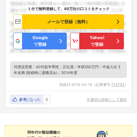
１分で無料登録して、60万社の口コミをチェック
メールで登録（無料）
Google
Yahoo!
で登録
で登録
代理店営業
40代前半男性
正社員
年収550万円
中途入社 3
年未満 (投稿時に退職済み)
2014年度
投稿日:
2018-02-18
（記事番号:
713793
）
参考になった
0
不適切な投稿として報告
同年代や類似職種の