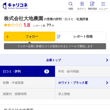
検索
ログイン
無料登録
メニュー
株式会社大地農園
の営業の評判・口コミ・社員評価
1.8
??
レポート数
件
フォロー
レポート投稿
フォロー企業に新着口コミが追加されるとメールで通知します
企業
トップ
口コミ・
評判
3
年収・
給与明細
転職・
中途面接
ホワイト・
ブラック度
残業代・
残業時間
求人情報