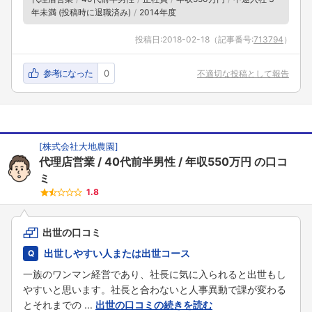
年未満 (投稿時に退職済み)
2014年度
投稿日:
2018-02-18
（記事番号:
713794
）
参考になった
0
不適切な投稿として報告
[
株式会社大地農園
]
代理店営業
40代前半男性
年収550万円
の口コ
ミ
1.8
出世の口コミ
出世しやすい人または出世コース
一族のワンマン経営であり、社長に気に入られると出世もし
やすいと思います。社長と合わないと人事異動で課が変わる
とそれまでの ...
出世の口コミの続きを読む