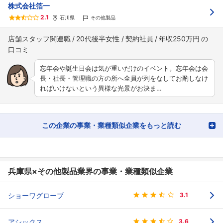
株式会社箔一
2.1
石川県
その他製品
店舗スタッフ関連職
20代後半女性
契約社員
年収250万円
忘年会や誕生日会は気が重いだけのイベント。忘年会は会
長・社長・管理職の方の所へ全員が列をなしてお酌しなけ
ればいけないという異様な光景がお決ま…
この企業の事業・業種類似企業をもっと読む
兵庫県×その他製品業界の事業・業種類似企業
ショーワグローブ
3.1
アシックス
3.6