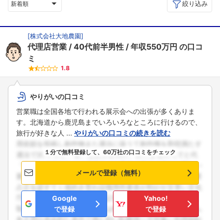
絞り込み
新着順
[
株式会社大地農園
]
代理店営業
40代前半男性
年収550万円
の口コ
ミ
1.8
やりがいの口コミ
営業職は全国各地で行われる展示会への出張が多くありま
す。北海道から鹿児島までいろいろなところに行けるので、
旅行が好きな人 ...
やりがいの口コミの続きを読む
１分で無料登録して、60万社の口コミをチェック
メールで登録（無料）
Google
Yahoo!
で登録
で登録