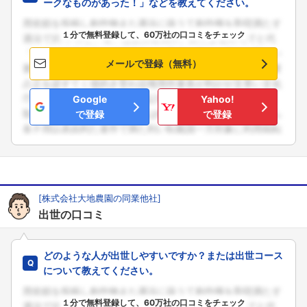
ークなものがあった！」などを教えてください。
１分で無料登録して、60万社の口コミをチェック
フォローしました
メールで登録（無料）
こちらの企業もフォローしませんか？
Google
Yahoo!
で登録
で登録
[株式会社大地農園の同業他社]
出世の口コミ
どのような人が出世しやすいですか？または出世コース
について教えてください。
１分で無料登録して、60万社の口コミをチェック