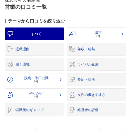
株式会社大地農園
営業の口コミ一覧
テーマから口コミを絞り込む
出世
すべて
1件
退職理由
年収・給与
働く環境
ライバル企業
残業・休日出勤
長所・短所
1件
やりがい
女性の働きやすさ
1件
転職後のギャップ
経営者の評価