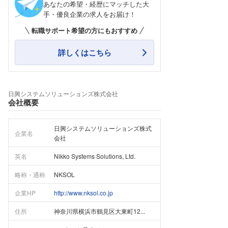
あなたの希望・経歴にマッチした大
手・優良企業の求人をお届け！
転職サポート希望の方にもおすすめ
詳しくはこちら
日興システムソリューションズ株式会社
会社概要
日興システムソリューションズ株式
企業名
会社
英名
Nikko Systems Solutions, Ltd.
略称・通称
NKSOL
企業HP
http://www.nksol.co.jp
住所
神奈川県横浜市鶴見区大東町12...