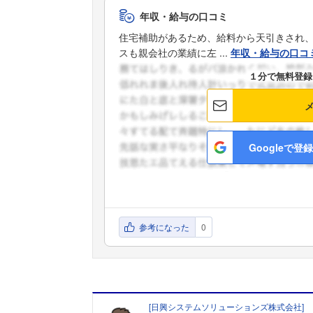
年収・給与の口コミ
住宅補助があるため、給料から天引きされ、
スも親会社の業績に左 ...
年収・給与の口コ
１分で無料登録
Googleで登録
参考になった
0
[
日興システムソリューションズ株式会社
]