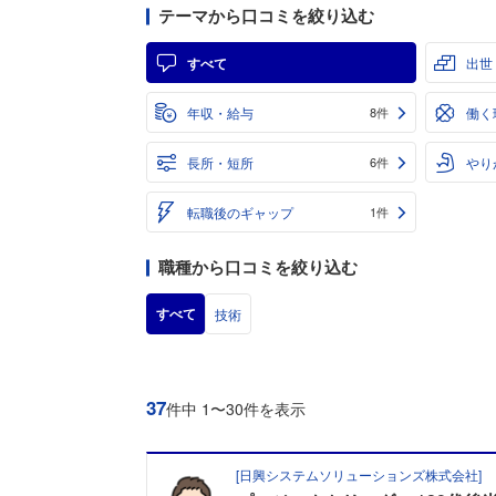
テーマから口コミを絞り込む
すべて
出世
年収・給与
働く
8件
長所・短所
やり
6件
転職後のギャップ
1件
職種から口コミを絞り込む
すべて
技術
37
件中 1〜30件を表示
[
日興システムソリューションズ株式会社
]