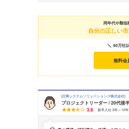
同年代や類似
自分の正しい市
60万社
無料会
[
日興システムソリューションズ株式会社
]
プロジェクトリーダー
20代後
3.8
新卒入社 3年～10