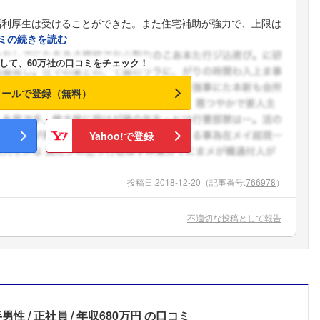
福利厚生は受けることができた。また住宅補助が強力で、上限は
ミの続きを読む
して、60万社の口コミをチェック！
メールで登録（無料）
Yahoo!で登録
投稿日:
2018-12-20
（記事番号:
766978
）
不適切な投稿として報告
半男性
正社員
年収680万円
の口コミ