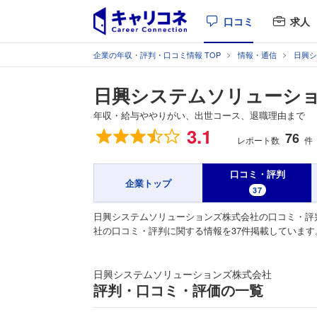
口コミ
求人
企業の年収・評判・口コミ情報 TOP
情報・通信
日興シ
日興システムソリューシ
年収・給与ややりがい、出世コース、退職理由まで
総合評価
3.1
76
レポート数
件
口コミ・評判
企業トップ
37
日興システムソリューションズ株式会社の口コミ・評
社の口コミ・評判に関する情報を37件掲載していま
日興システムソリューションズ株式会社
評判・口コミ・評価の一覧