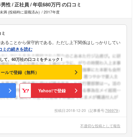
半男性
正社員
年収680万円
の口コミ
年未満 (投稿時に退職済み)
2017年度
コミ
であることから保守的である。ただし上下関係はしっかりしてい
コミの続きを読む
して、60万社の口コミをチェック！
メールで登録（無料）
Yahoo!で登録
投稿日:
2018-12-20
（記事番号:
766979
）
不適切な投稿として報告
フォローしました