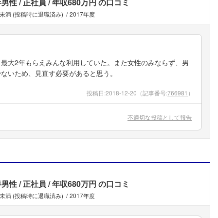
半男性
正社員
年収680万円
の口コミ
年未満 (投稿時に退職済み)
2017年度
最大2年もらえみんな利用していた。また女性のみならず、男
少ないため、見直す必要があると思う。
投稿日:
2018-12-20
（記事番号:
766981
）
不適切な投稿として報告
半男性
正社員
年収680万円
の口コミ
年未満 (投稿時に退職済み)
2017年度