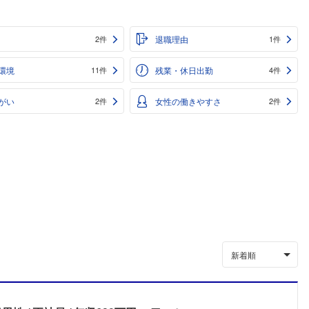
退職理由
2件
1件
環境
残業・休日出勤
11件
4件
がい
女性の働きやすさ
2件
2件
新着順