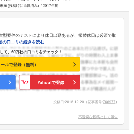
年未満 (投稿時に退職済み)
2017年度
大型案件のテストにより休日出勤あるが、振替休日は必須で取
勤の口コミの続きを読む
して、60万社の口コミをチェック！
メールで登録（無料）
Yahoo!で登録
投稿日:
2018-12-20
（記事番号:
766977
）
不適切な投稿として報告