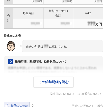
??
??
??
月
時間
月
時間
月
日
賞与(ボーナス)
月給合計
年収
合計
合
計
???
???,???
???,???
万円
円
円
投稿者の本音
??
自分の年収は
に感じている。
勤務時間、残業時間、勤務制度について
この給与明細を読む
投稿日:
2012-03-31
（記事番号:255435）
参考になった
0
不適切な投稿として報告