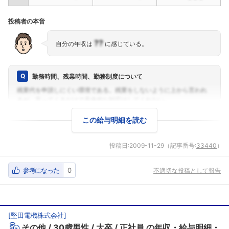
投稿者の本音
??
自分の年収は
に感じている。
勤務時間、残業時間、勤務制度について
この給与明細を読む
投稿日:
2009-11-29
（記事番号:
33440
）
参考になった
0
不適切な投稿として報告
[
堅田電機株式会社
]
その他
30歳男性
大卒
正社員
の年収・給与明細・