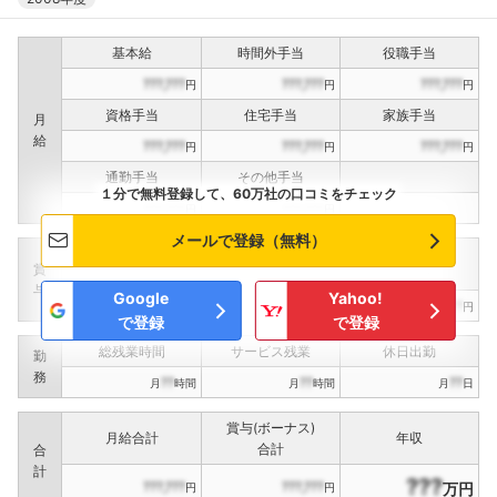
基本給
時間外手当
役職手当
???,???
???,???
???,???
円
円
円
資格手当
住宅手当
家族手当
月
給
???,???
???,???
???,???
円
円
円
通勤手当
その他手当
１分で無料登録して、60万社の口コミをチェック
???,???
???,???
円
円
メールで登録（無料）
定期賞与
決算賞与
インセンティブ賞与
賞
（
??
回計）
（
??
回計）
与
Google
Yahoo!
???,???
???,???
???,???
円
円
円
で登録
で登録
総残業時間
サービス残業
休日出勤
勤
務
??
??
??
月
時間
月
時間
月
日
賞与(ボーナス)
月給合計
年収
合計
合
計
???
???,???
???,???
万円
円
円