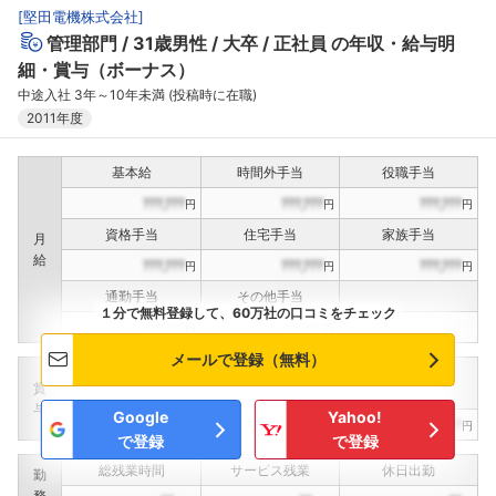
[
堅田電機株式会社
]
管理部門
31歳男性
大卒
正社員
の年収・給与明
細・賞与（ボーナス）
中途入社 3年～10年未満 (投稿時に在職)
2011年度
基本給
時間外手当
役職手当
???,???
???,???
???,???
円
円
円
資格手当
住宅手当
家族手当
月
給
???,???
???,???
???,???
円
円
円
通勤手当
その他手当
１分で無料登録して、60万社の口コミをチェック
???,???
???,???
円
円
メールで登録（無料）
定期賞与
決算賞与
インセンティブ賞与
賞
（
??
回計）
（
??
回計）
与
Google
Yahoo!
???,???
???,???
???,???
円
円
円
で登録
で登録
総残業時間
サービス残業
休日出勤
勤
務