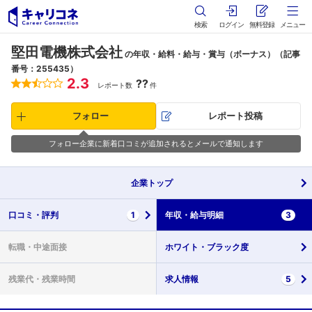
検索
ログイン
無料登録
メニュー
堅田電機株式会社
の年収・給料・給与・賞与（ボーナス）（記事
番号：255435）
2.3
??
レポート数
件
フォロー
レポート投稿
フォロー企業に新着口コミが追加されるとメールで通知します
企業
トップ
口コミ・
評判
1
年収・
給与明細
3
転職・
中途面接
ホワイト・
ブラック度
残業代・
残業時間
求人情報
5