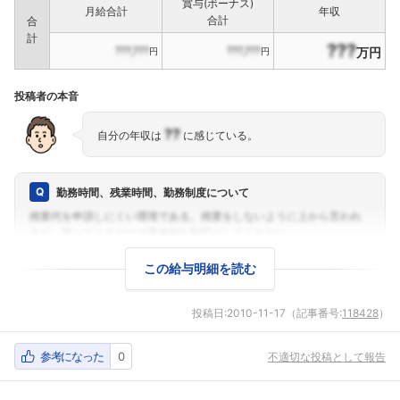
賞与(ボーナス)
月給合計
年収
合計
合
計
???
???,???
???,???
万円
円
円
投稿者の本音
??
自分の年収は
に感じている。
勤務時間、残業時間、勤務制度について
この給与明細を読む
投稿日:
2010-11-17
（記事番号:
118428
）
参考になった
0
不適切な投稿として報告