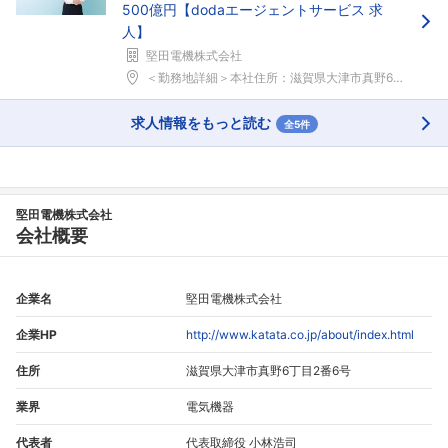
500億円【dodaエージェントサービス 求
人】
堅田電機株式会社
＜勤務地詳細＞本社住所：滋賀県大津市真野6-2-6...
求人情報をもっと読む
全5件
堅田電機株式会社
会社概要
企業名
堅田電機株式会社
企業HP
http://www.katata.co.jp/about/index.html
住所
滋賀県大津市真野6丁目2番6号
業界
電気機器
代表者
代表取締役 小林浩司