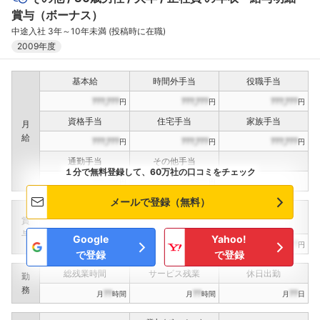
賞与（ボーナス）
中途入社 3年～10年未満 (投稿時に在職)
2009年度
基本給
時間外手当
役職手当
???,???
???,???
???,???
円
円
円
資格手当
住宅手当
家族手当
月
給
???,???
???,???
???,???
円
円
円
通勤手当
その他手当
１分で無料登録して、60万社の口コミをチェック
???,???
???,???
円
円
メールで登録（無料）
定期賞与
決算賞与
インセンティブ賞与
賞
（
??
回計）
（
??
回計）
与
Google
Yahoo!
???,???
???,???
???,???
円
円
円
で登録
で登録
総残業時間
サービス残業
休日出勤
勤
務
??
??
??
月
時間
月
時間
月
日