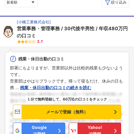
絞り込み
新着順
[
小橋工業株式会社
]
営業事務・管理事務
30代後半男性
年収480万円
の口コミ
2.7
残業・休日出勤の口コミ
部署にもよりますが、営業部以外は比較的残業も少ないよう
です。
営業部はやはりブラックです。帰って寝るだけ、休みの日も
携 ...
残業・休日出勤の口コミの続きを読む
１分で無料登録して、60万社の口コミをチェック
メールで登録（無料）
Google
Yahoo!
で登録
で登録