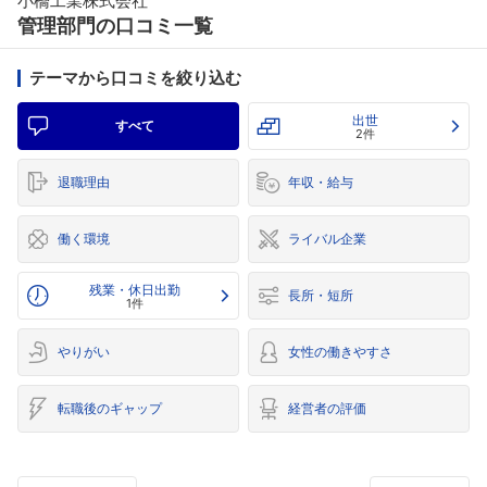
小橋工業株式会社
管理部門の口コミ一覧
テーマから口コミを絞り込む
出世
すべて
2件
退職理由
年収・給与
働く環境
ライバル企業
残業・休日出勤
長所・短所
1件
やりがい
女性の働きやすさ
転職後のギャップ
経営者の評価