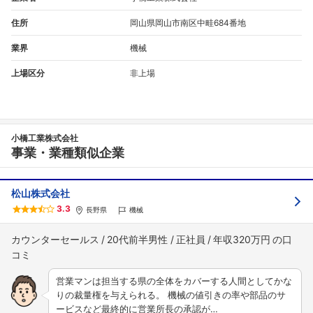
住所
岡山県岡山市南区中畦684番地
業界
機械
上場区分
非上場
小橋工業株式会社
事業・業種類似企業
松山株式会社
3.3
長野県
機械
カウンターセールス
20代前半男性
正社員
年収320万円
営業マンは担当する県の全体をカバーする人間としてかな
りの裁量権を与えられる。 機械の値引きの率や部品のサ
ービスなど最終的に営業所長の承認が…