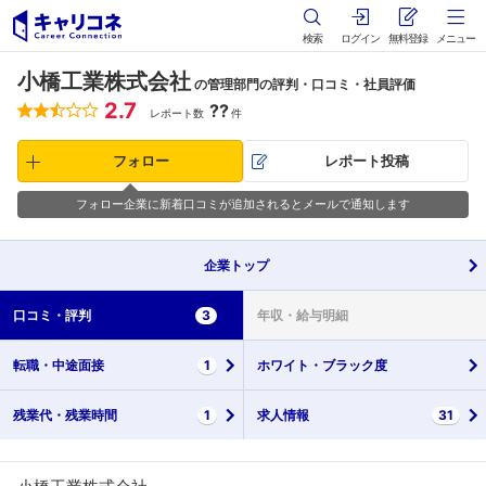
検索
ログイン
無料登録
メニュー
小橋工業株式会社
の管理部門の評判・口コミ・社員評価
2.7
??
レポート数
件
フォロー
レポート投稿
フォロー企業に新着口コミが追加されるとメールで通知します
企業
トップ
口コミ・
評判
3
年収・
給与明細
転職・
中途面接
1
ホワイト・
ブラック度
残業代・
残業時間
1
求人情報
31