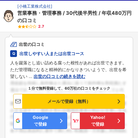
[
小橋工業株式会社
]
営業事務・管理事務
30代後半男性
年収480万円
の口コミ
2.7
出世の口コミ
出世しやすい人または出世コース
人を蹴落とし追い詰める腐った根性があれば出世できます。
ただ管理職になると精神的にかなりきついようで、出世を希
望しない ...
出世の口コミの続きを読む
１分で無料登録して、60万社の口コミをチェック
メールで登録（無料）
Google
Yahoo!
で登録
で登録