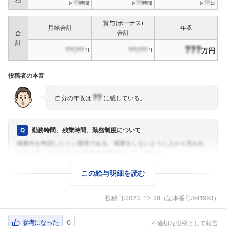
??
??
??
月
時間
月
時間
月
日
賞与(ボーナス)
月給合計
年収
合計
合
計
???
???,???
???,???
万円
円
円
投稿者の本音
??
自分の年収は
に感じている。
勤務時間、残業時間、勤務制度について
この給与明細を読む
投稿日:
2023-10-28
（記事番号:941993）
参考になった
0
不適切な投稿として報告