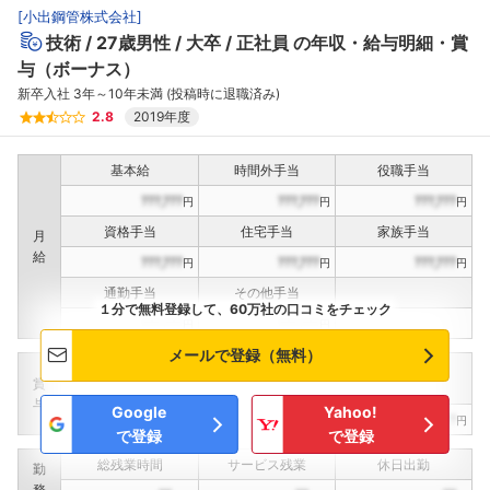
[
小出鋼管株式会社
]
技術
27歳男性
大卒
正社員
の年収・給与明細・賞
与（ボーナス）
新卒入社 3年～10年未満 (投稿時に退職済み)
2.8
2019年度
基本給
時間外手当
役職手当
???,???
???,???
???,???
円
円
円
資格手当
住宅手当
家族手当
月
給
???,???
???,???
???,???
円
円
円
通勤手当
その他手当
１分で無料登録して、60万社の口コミをチェック
???,???
???,???
円
円
メールで登録（無料）
定期賞与
決算賞与
インセンティブ賞与
賞
（
??
回計）
（
??
回計）
与
Google
Yahoo!
???,???
???,???
???,???
円
円
円
で登録
で登録
総残業時間
サービス残業
休日出勤
勤
務