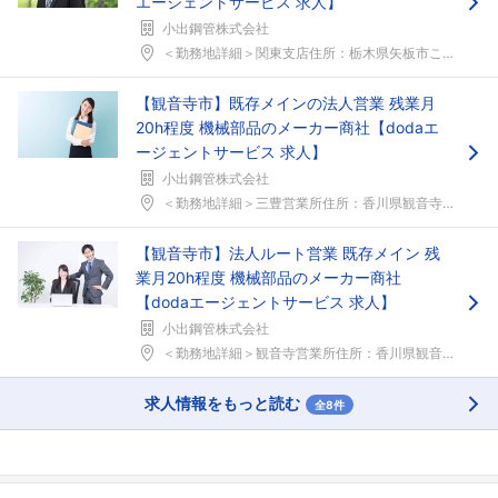
エージェントサービス 求人】
小出鋼管株式会社
＜勤務地詳細＞関東支店住所：栃木県矢板市こぶし台4...
【観音寺市】既存メインの法人営業 残業月
20h程度 機械部品のメーカー商社【dodaエ
ージェントサービス 求人】
小出鋼管株式会社
＜勤務地詳細＞三豊営業所住所：香川県観音寺市大野原...
【観音寺市】法人ルート営業 既存メイン 残
フォローしました
業月20h程度 機械部品のメーカー商社
【dodaエージェントサービス 求人】
こちらの企業もフォローしませんか？
小出鋼管株式会社
＜勤務地詳細＞観音寺営業所住所：香川県観音寺市大野...
求人情報をもっと読む
全8件