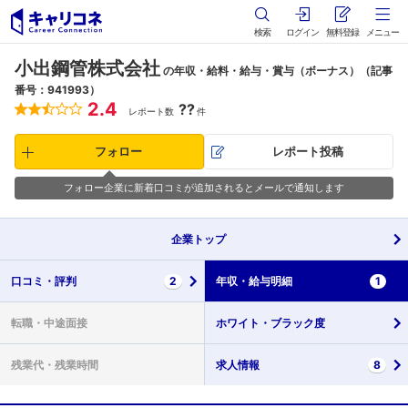
検索
ログイン
無料登録
メニュー
小出鋼管株式会社
の年収・給料・給与・賞与（ボーナス）（記事
番号：941993）
2.4
??
レポート数
件
フォロー
レポート投稿
フォロー企業に新着口コミが追加されるとメールで通知します
企業
トップ
口コミ・
評判
2
年収・
給与明細
1
転職・
中途面接
ホワイト・
ブラック度
残業代・
残業時間
求人情報
8