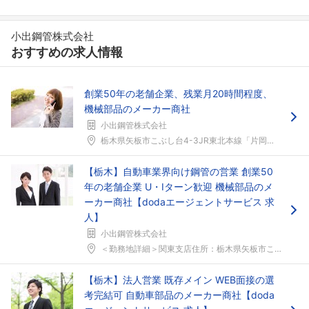
小出鋼管株式会社
おすすめの求人情報
創業50年の老舗企業、残業月20時間程度、
機械部品のメーカー商社
小出鋼管株式会社
栃木県矢板市こぶし台4-3JR東北本線「片岡」駅か...
【栃木】自動車業界向け鋼管の営業 創業50
年の老舗企業 U・Iターン歓迎 機械部品のメ
ーカー商社【dodaエージェントサービス 求
人】
小出鋼管株式会社
＜勤務地詳細＞関東支店住所：栃木県矢板市こぶし台4...
【栃木】法人営業 既存メイン WEB面接の選
考完結可 自動車部品のメーカー商社【doda