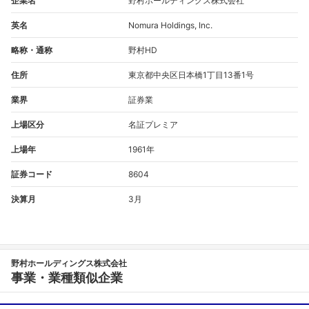
企業名
野村ホールディングス株式会社
英名
Nomura Holdings, Inc.
略称・通称
野村HD
住所
東京都中央区日本橋1丁目13番1号
業界
証券業
上場区分
名証プレミア
上場年
1961年
証券コード
8604
決算月
3月
野村ホールディングス株式会社
事業・業種類似企業