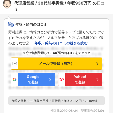
代理店営業
30代前半男性
年収930万円
の口コ
ミ
年収・給与の口コミ
野村證券は、情報力と分析力で業界トップに踊りでたわけで
すがそれを支えたのが「ノルマ証券」と呼ばれるほどの地獄
のような営業 ...
年収・給与の口コミの続きを読む
１分で無料登録して、60万社の口コミをチェック
メールで登録（無料）
Google
Yahoo!
で登録
で登録
代理店営業
30代前半男性
正社員
年収930万円
2010年度
投稿日:
2010-08-24
（記事番号:
92529
）