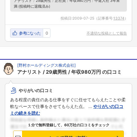
アナリスト
29歳男性
正社員
年収980万円
中途入社 3年未
満 (投稿時に退職済み)
投稿日:
2009-07-25
（記事番号:
13374
）
参考になった
0
不適切な投稿として報告
[
野村ホールディングス株式会社
]
アナリスト
29歳男性
年収980万円
の口コミ
やりがいの口コミ
ある程度の責任のある仕事をすぐに任せてもらえたことや柔
軟なペースで仕事をさせてもらえた点。 ...
やりがいの口コ
ミの続きを読む
１分で無料登録して、60万社の口コミをチェック