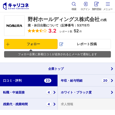
検索
ログイン
無料登録
メニュー
野村ホールディングス株式会社
の残
業・休日出勤について（記事番号：537157)
3.2
52
レポート数
件
フォロー
レポート投稿
フォロー企業に新着口コミが追加されるとメールで通知します
企業
トップ
口コミ・
評判
23
年収・
給与明細
20
転職・
中途面接
4
ホワイト・
ブラック度
残業代・
残業時間
4
求人情報