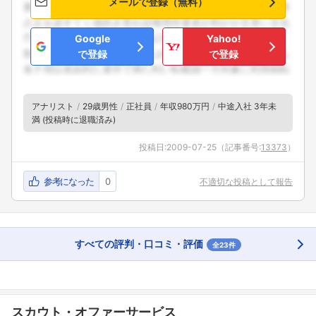
メールで登録（無料）
Google
Yahoo!
で登録
で登録
アナリスト
29歳男性
正社員
年収980万円
中途入社 3年未
満 (投稿時に退職済み)
投稿日:
2009-07-25
（記事番号:
13373
）
参考になった
0
不適切な投稿として報告
すべての評判・口コミ・評価
全23件
スカウト・オファーサービス