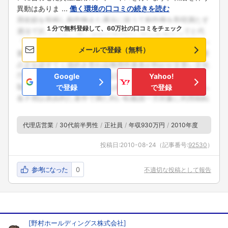
異動はありま ...
働く環境の口コミの続きを読む
１分で無料登録して、60万社の口コミをチェック
メールで登録（無料）
Google
Yahoo!
で登録
で登録
代理店営業
30代前半男性
正社員
年収930万円
2010年度
投稿日:
2010-08-24
（記事番号:
92530
）
参考になった
0
不適切な投稿として報告
[
野村ホールディングス株式会社
]