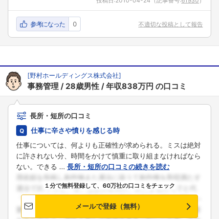
投稿日:
2010-04-24
（記事番号:
61930
）
参考になった
0
不適切な投稿として報告
[
野村ホールディングス株式会社
]
事務管理
28歳男性
年収838万円
の口コミ
長所・短所の口コミ
仕事に辛さや憤りを感じる時
仕事については、何よりも正確性が求められる。ミスは絶対
に許されない分、時間をかけて慎重に取り組まなければなら
ない。できる ...
長所・短所の口コミの続きを読む
１分で無料登録して、60万社の口コミをチェック
メールで登録（無料）