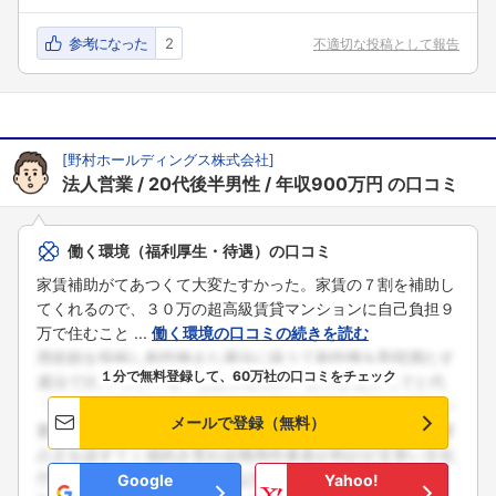
参考になった
2
不適切な投稿として報告
[
野村ホールディングス株式会社
]
法人営業
20代後半男性
年収900万円
の口コミ
働く環境（福利厚生・待遇）の口コミ
家賃補助がてあつくて大変たすかった。家賃の７割を補助し
てくれるので、３０万の超高級賃貸マンションに自己負担９
万で住むこと ...
働く環境の口コミの続きを読む
１分で無料登録して、60万社の口コミをチェック
メールで登録（無料）
Google
Yahoo!