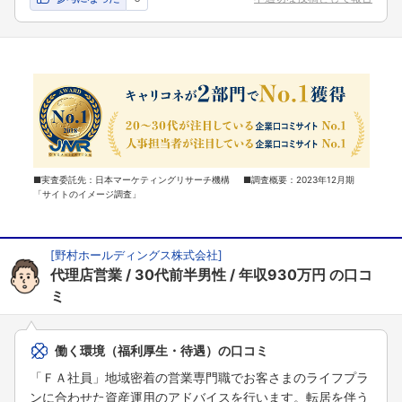
■実査委託先：日本マーケティングリサーチ機構 ■調査概要：2023年12月期
「サイトのイメージ調査」
[
野村ホールディングス株式会社
]
代理店営業
30代前半男性
年収930万円
の口コ
ミ
働く環境（福利厚生・待遇）の口コミ
「ＦＡ社員」地域密着の営業専門職でお客さまのライフプラ
ンに合わせた資産運用のアドバイスを行います。転居を伴う