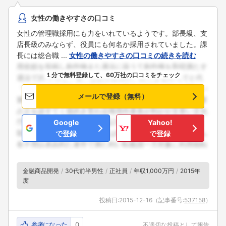
女性の働きやすさの口コミ
女性の管理職採用にも力をいれているようです。部長級、支
店長級のみならず、役員にも何名か採用されていました。課
長には総合職 ...
女性の働きやすさの口コミの続きを読む
１分で無料登録して、60万社の口コミをチェック
メールで登録（無料）
Google
Yahoo!
で登録
で登録
金融商品開発
30代前半男性
正社員
年収1,000万円
2015年
度
投稿日:
2015-12-16
（記事番号:
537158
）
参考になった
0
不適切な投稿として報告