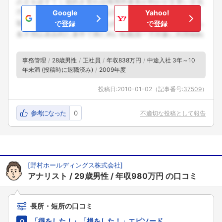
Google
Yahoo!
で登録
で登録
事務管理
28歳男性
正社員
年収838万円
中途入社 3年～10
年未満 (投稿時に退職済み)
2009年度
投稿日:
2010-01-02
（記事番号:
37509
）
フォローしました
参考になった
0
不適切な投稿として報告
こちらの企業もフォローしませんか？
[
野村ホールディングス株式会社
]
アナリスト
29歳男性
年収980万円
の口コミ
長所・短所の口コミ
「得をした！」「損をした！」エピソード