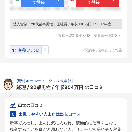
で登録
で登録
法人営業
20代後半男性
正社員
年収900万円
2007年度
投稿日:
2010-08-18
（記事番号:
90730
）
参考になった
0
不適切な投稿として報告
[
野村ホールディングス株式会社
]
経理
30歳男性
年収904万円
の口コミ
出世の口コミ
出世しやすい人または出世コース
新卒で入社し、上司に気に入られ、積極的に仕事をこなし、
残業することを嫌だと思わない人。リテール営業や法人営業