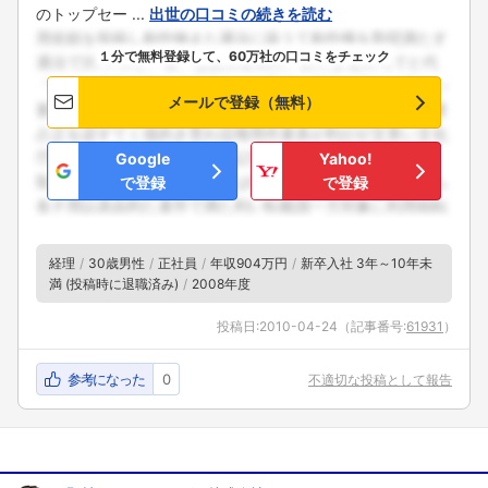
のトップセー ...
出世の口コミの続きを読む
１分で無料登録して、60万社の口コミをチェック
メールで登録（無料）
Google
Yahoo!
で登録
で登録
経理
30歳男性
正社員
年収904万円
新卒入社 3年～10年未
満 (投稿時に退職済み)
2008年度
投稿日:
2010-04-24
（記事番号:
61931
）
参考になった
0
不適切な投稿として報告