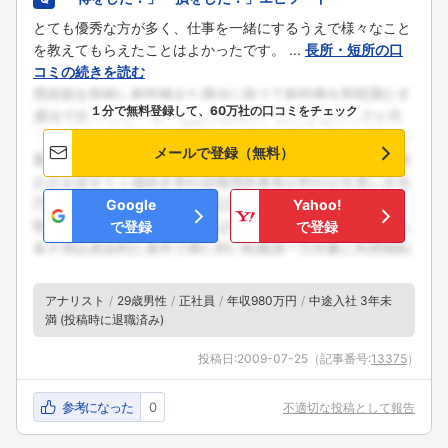
とても優秀な方が多く、仕事を一緒にするうえで様々なこと
を教えてもらえたことはよかったです。 ...
長所・短所の口
コミの続きを読む
１分で無料登録して、60万社の口コミをチェック
メールで登録（無料）
Google
Yahoo!
で登録
で登録
アナリスト
29歳男性
正社員
年収980万円
中途入社 3年未
満 (投稿時に退職済み)
投稿日:
2009-07-25
（記事番号:
13375
）
参考になった
0
不適切な投稿として報告