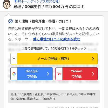
[
野村ホールディングス株式会社
]
経理
30歳男性
年収904万円
の口コミ
働く環境（福利厚生・待遇）の口コミ
当時は家賃補助が充実しており、一部負担はあるものの結構
いいところに住めるくらいの家賃補助があったと記憶してい
る。スポーツ ...
働く環境の口コミの続きを読む
１分で無料登録して、60万社の口コミをチェック
メールで登録（無料）
Google
Yahoo!
で登録
で登録
経理
30歳男性
正社員
年収904万円
新卒入社 3年～10年未
満 (投稿時に退職済み)
2008年度