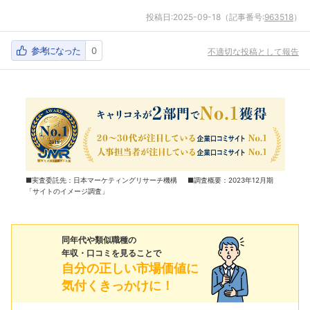
投稿日:
2025-09-18
（記事番号:
963518
）
参考になった
0
不適切な投稿として報告
■実査委託先：日本マーケティングリサーチ機構 ■調査概要：2023年12月期
「サイトのイメージ調査」
同年代や類似職種の
年収・口コミを見ることで
自分の正しい市場価値に
気付くきっかけに！