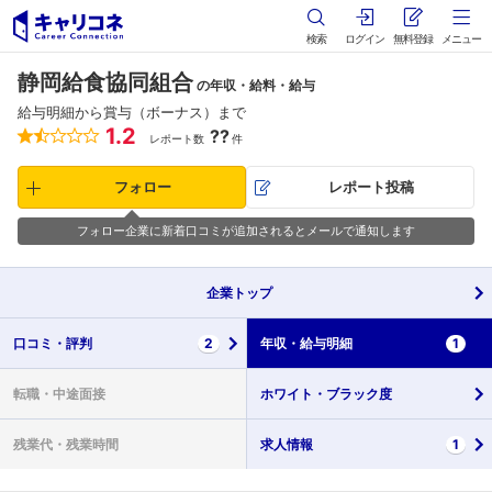
検索
ログイン
無料登録
メニュー
静岡給食協同組合
の年収・給料・給与
給与明細から賞与（ボーナス）まで
1.2
??
レポート数
件
フォロー
レポート投稿
フォロー企業に新着口コミが追加されるとメールで通知します
企業
トップ
口コミ・
評判
2
年収・
給与明細
1
転職・
中途面接
ホワイト・
ブラック度
残業代・
残業時間
求人情報
1