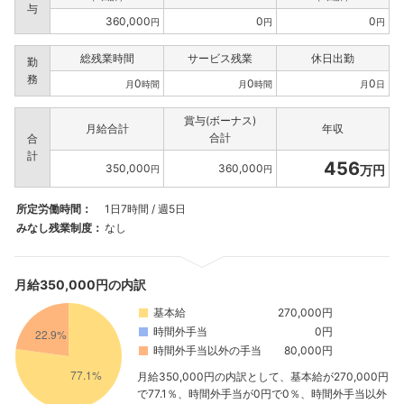
与
360,000
0
0
円
円
円
総残業時間
サービス残業
休日出勤
勤
務
0
0
0
月
時間
月
時間
月
日
賞与(ボーナス)
月給合計
年収
合計
合
計
456
350,000
360,000
万円
円
円
所定労働時間：
1日7時間 / 週5日
みなし残業制度：
なし
月給350,000円の内訳
基本給
270,000円
時間外手当
0円
時間外手当以外の手当
80,000円
月給350,000円の内訳として、基本給が270,000円
で77.1％、時間外手当が0円で0％、時間外手当以外