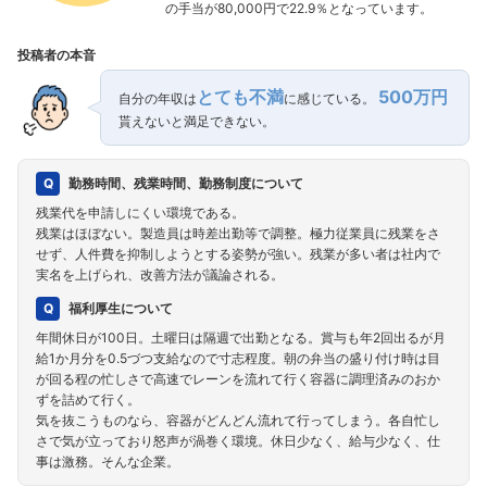
の手当が80,000円で22.9％となっています。
投稿者の本音
とても不満
500万円
自分の年収は
に感じている。
貰えないと満足できない。
勤務時間、残業時間、勤務制度について
残業代を申請しにくい環境である。
残業はほぼない。製造員は時差出勤等で調整。極力従業員に残業をさ
せず、人件費を抑制しようとする姿勢が強い。残業が多い者は社内で
実名を上げられ、改善方法が議論される。
福利厚生について
年間休日が100日。土曜日は隔週で出勤となる。賞与も年2回出るが月
給1か月分を0.5づつ支給なので寸志程度。朝の弁当の盛り付け時は目
が回る程の忙しさで高速でレーンを流れて行く容器に調理済みのおか
ずを詰めて行く。
気を抜こうものなら、容器がどんどん流れて行ってしまう。各自忙し
さで気が立っており怒声が渦巻く環境。休日少なく、給与少なく、仕
事は激務。そんな企業。