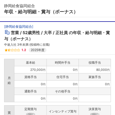
静岡給食協同組合
年収・給与明細・賞与（ボーナス）
[
静岡給食協同組合
]
営業
52歳男性
大卒
正社員
の年収・給与明細・賞
与（ボーナス）
中途入社 3年未満 (投稿時に在職)
1.2
2025年度
基本給
時間外手当
役職手当
270,000
0
80,000
円
円
円
資格手当
住宅手当
家族手当
月
給
0
0
0
円
円
円
通勤手当
その他手当
0
0
円
円
定期賞与
決算賞与
インセンティブ賞与
賞
（2回計）
（0回計）