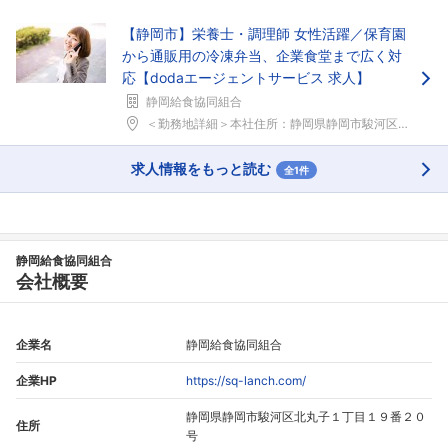
【静岡市】栄養士・調理師 女性活躍／保育園
から通販用の冷凍弁当、企業食堂まで広く対
応【dodaエージェントサービス 求人】
静岡給食協同組合
＜勤務地詳細＞本社住所：静岡県静岡市駿河区北丸子1...
求人情報をもっと読む
全1件
静岡給食協同組合
会社概要
企業名
静岡給食協同組合
企業HP
https://sq-lanch.com/
静岡県静岡市駿河区北丸子１丁目１９番２０
住所
号