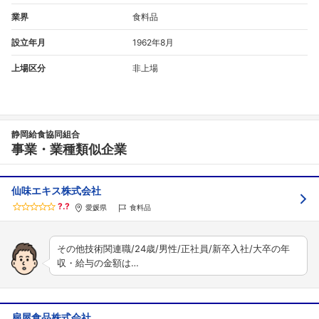
業界
食料品
設立年月
1962年8月
上場区分
非上場
静岡給食協同組合
事業・業種類似企業
仙味エキス株式会社
?.?
愛媛県
食料品
その他技術関連職/24歳/男性/正社員/新卒入社/大卒の年
収・給与の金額は…
扇屋食品株式会社