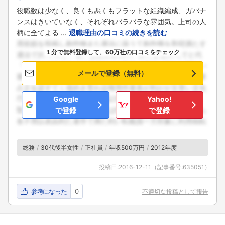
役職数は少なく、良くも悪くもフラットな組織編成、ガバナ
ンスはきいていなく、それぞれバラバラな雰囲気。上司の人
柄に全てよる ...
退職理由の口コミの続きを読む
１分で無料登録して、60万社の口コミをチェック
メールで登録（無料）
Google
Yahoo!
で登録
で登録
総務
30代後半女性
正社員
年収500万円
2012年度
投稿日:
2016-12-11
（記事番号:
635051
）
参考になった
0
不適切な投稿として報告