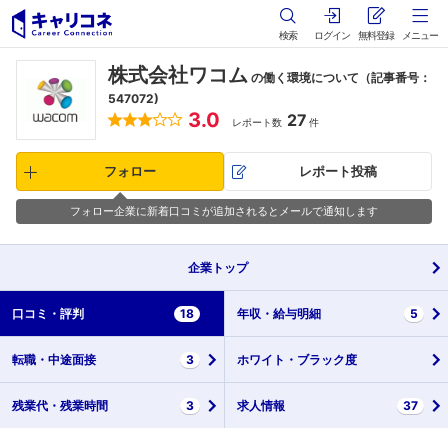
検索
ログイン
無料登録
メニュー
株式会社ワコム
の働く環境について（記事番号：
547072)
3.0
27
レポート数
件
フォロー
レポート投稿
フォロー企業に新着口コミが追加されるとメールで通知します
企業
トップ
口コミ・
評判
18
年収・
給与明細
5
転職・
中途面接
3
ホワイト・
ブラック度
残業代・
残業時間
3
求人情報
37