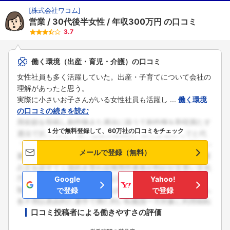
[
株式会社ワコム
]
営業
30代後半女性
年収300万円
の口コミ
3.7
働く環境（出産・育児・介護）の口コミ
女性社員も多く活躍していた。出産・子育てについて会社の
理解があったと思う。
実際に小さいお子さんがいる女性社員も活躍し ...
働く環境
の口コミの続きを読む
１分で無料登録して、60万社の口コミをチェック
メールで登録（無料）
Google
Yahoo!
で登録
で登録
口コミ投稿者による働きやすさの評価