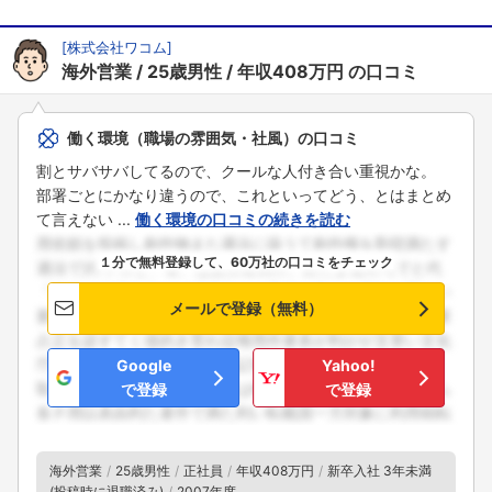
[
株式会社ワコム
]
海外営業
25歳男性
年収408万円
の口コミ
働く環境（職場の雰囲気・社風）の口コミ
割とサバサバしてるので、クールな人付き合い重視かな。
部署ごとにかなり違うので、これといってどう、とはまとめ
て言えない ...
働く環境の口コミの続きを読む
１分で無料登録して、60万社の口コミをチェック
フォローしました
メールで登録（無料）
こちらの企業もフォローしませんか？
Google
Yahoo!
で登録
で登録
海外営業
25歳男性
正社員
年収408万円
新卒入社 3年未満
(投稿時に退職済み)
2007年度