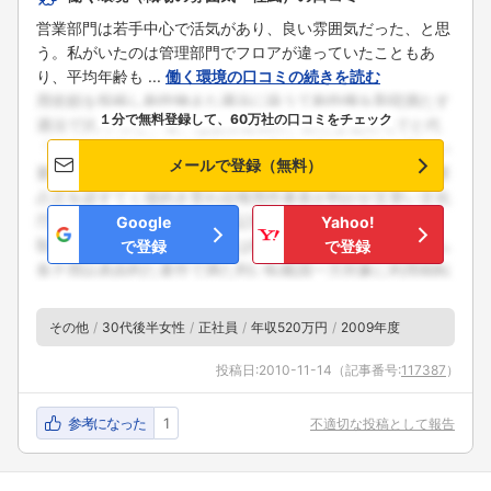
営業部門は若手中心で活気があり、良い雰囲気だった、と思
う。私がいたのは管理部門でフロアが違っていたこともあ
り、平均年齢も ...
働く環境の口コミの続きを読む
１分で無料登録して、60万社の口コミをチェック
メールで登録（無料）
Google
Yahoo!
で登録
で登録
その他
30代後半女性
正社員
年収520万円
2009年度
投稿日:
2010-11-14
（記事番号:
117387
）
参考になった
1
不適切な投稿として報告