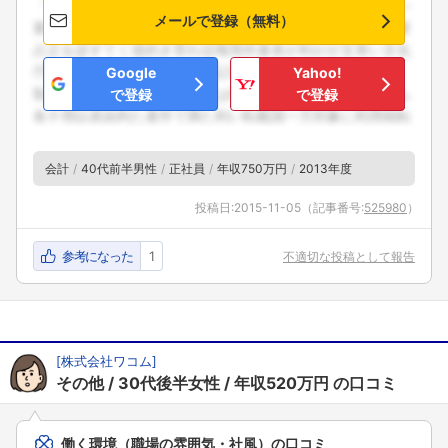
メールで登録（無料）
Google
Yahoo!
で登録
で登録
会計
40代前半男性
正社員
年収750万円
2013年度
投稿日:
2015-11-05
（記事番号:
525980
）
参考になった
1
不適切な投稿として報告
[
株式会社ワコム
]
その他
30代後半女性
年収520万円
の口コミ
働く環境（職場の雰囲気・社風）の口コミ