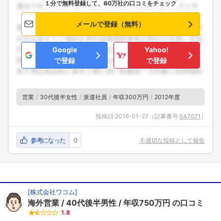
１分で無料登録して、60万社の口コミをチェック
メールで登録（無料）
Google
Yahoo!
で登録
で登録
営業
30代後半女性
派遣社員
年収300万円
2012年度
投稿日:
2016-01-27
（記事番号:
547071
）
参考になった
0
不適切な投稿として報告
[
株式会社ワコム
]
海外営業
40代後半男性
年収750万円
の口コミ
1.8