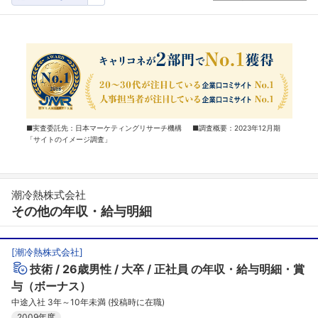
■実査委託先：日本マーケティングリサーチ機構 ■調査概要：2023年12月期
「サイトのイメージ調査」
潮冷熱株式会社
その他の年収・給与明細
[
潮冷熱株式会社
]
技術
26歳男性
大卒
正社員
の年収・給与明細・賞
与（ボーナス）
中途入社 3年～10年未満 (投稿時に在職)
2009年度