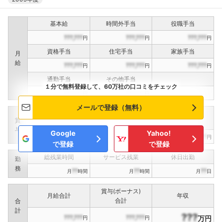
基本給
時間外手当
役職手当
???,???
???,???
???,???
円
円
円
資格手当
住宅手当
家族手当
月
給
???,???
???,???
???,???
円
円
円
通勤手当
その他手当
１分で無料登録して、60万社の口コミをチェック
???,???
???,???
円
円
メールで登録（無料）
定期賞与
決算賞与
インセンティブ賞与
賞
（
??
回計）
（
??
回計）
与
Google
Yahoo!
???,???
???,???
???,???
円
円
円
で登録
で登録
総残業時間
サービス残業
休日出勤
勤
務
??
??
??
月
時間
月
時間
月
日
賞与(ボーナス)
月給合計
年収
合計
合
計
???
???,???
???,???
万円
円
円