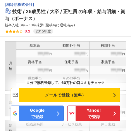
[
潮冷熱株式会社
]
技術
25歳男性
大卒
正社員
の年収・給与明細・賞
与（ボーナス）
新卒入社 3年～10年未満 (投稿時に退職済み)
3.2
2015年度
基本給
時間外手当
役職手当
???,???
???,???
???,???
円
円
円
資格手当
住宅手当
家族手当
月
給
???,???
???,???
???,???
円
円
円
通勤手当
その他手当
１分で無料登録して、60万社の口コミをチェック
???,???
???,???
円
円
メールで登録（無料）
定期賞与
決算賞与
インセンティブ賞与
賞
（
??
回計）
（
??
回計）
与
Google
Yahoo!
???,???
???,???
???,???
円
円
円
で登録
で登録
総残業時間
サービス残業
休日出勤
勤
務