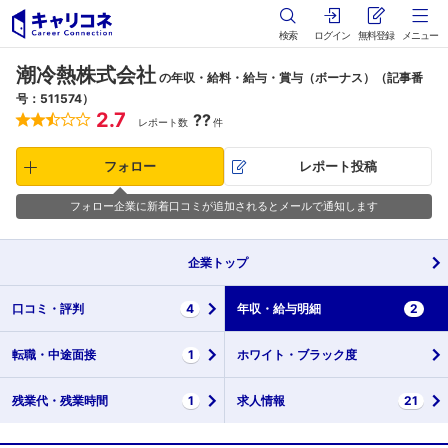
検索
ログイン
無料登録
メニュー
潮冷熱株式会社
の年収・給料・給与・賞与（ボーナス）（記事番
号：511574）
2.7
??
レポート数
件
フォロー
レポート投稿
フォロー企業に新着口コミが追加されるとメールで通知します
企業
トップ
口コミ・
評判
4
年収・
給与明細
2
転職・
中途面接
1
ホワイト・
ブラック度
残業代・
残業時間
1
求人情報
21