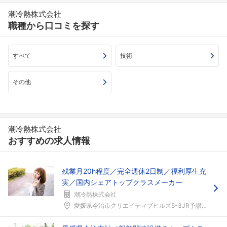
潮冷熱株式会社
職種から口コミを探す
すべて
技術
その他
潮冷熱株式会社
おすすめの求人情報
残業月20h程度／完全週休2日制／福利厚生充
フォローしました
実／国内シェアトップクラスメーカー
潮冷熱株式会社
こちらの企業もフォローしませんか？
愛媛県今治市クリエイティブヒルズ5-3JR予讃線「...