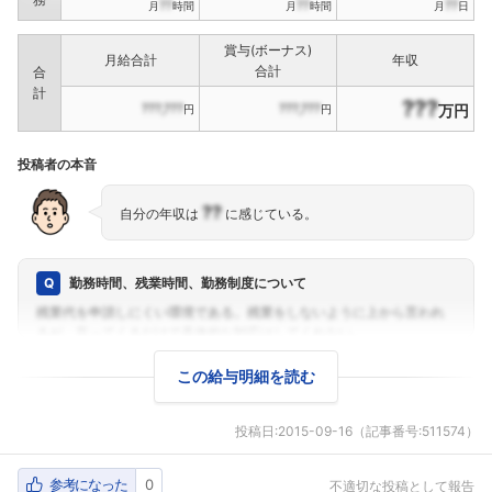
??
??
??
月
時間
月
時間
月
日
賞与(ボーナス)
月給合計
年収
合計
合
計
???
???,???
???,???
万円
円
円
投稿者の本音
??
自分の年収は
に感じている。
勤務時間、残業時間、勤務制度について
この給与明細を読む
投稿日:
2015-09-16
（記事番号:511574）
参考になった
0
不適切な投稿として報告