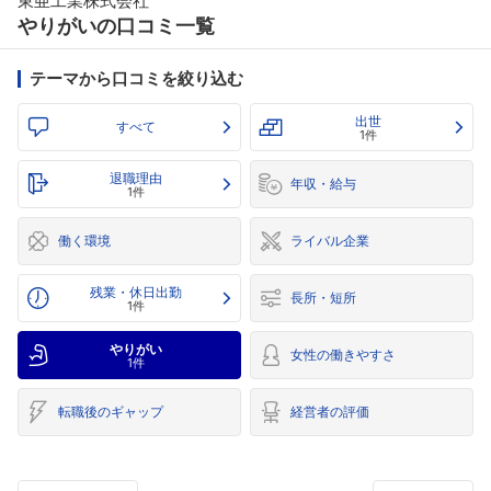
東亜工業株式会社
やりがいの口コミ一覧
テーマから口コミを絞り込む
出世
すべて
1件
退職理由
年収・給与
1件
働く環境
ライバル企業
残業・休日出勤
長所・短所
1件
やりがい
女性の働きやすさ
1件
転職後のギャップ
経営者の評価