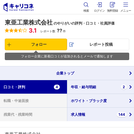
検索
ログイン
無料登録
メニュー
東亜工業株式会社
のやりがいの評判・口コミ・社員評価
3.1
??
レポート数
件
フォロー
レポート投稿
フォロー企業に新着口コミが追加されるとメールで通知します
企業
トップ
口コミ・
評判
4
年収・
給与明細
2
転職・
中途面接
ホワイト・
ブラック度
残業代・
残業時間
求人情報
144