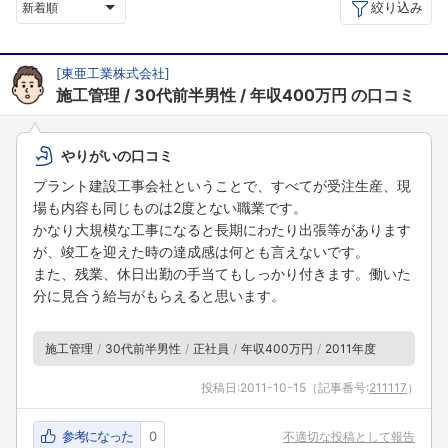
絞り込み
新着順
[
東亜工業株式会社
]
施工管理
30代前半男性
年収400万円
の口コミ
やりがいの口コミ
プラント建設工事会社ということで、すべてが受注生産、現
場も内容も同じものは2度とない職業です。
かなり大規模な工事になると長期にわたり出張等があります
が、竣工を迎えた時の達成感は何とも言えないです。
また、残業、休日出勤の手当てもしっかり付きます。働いた
分に見合う給与がもらえると思います。
施工管理
30代前半男性
正社員
年収400万円
2011年度
投稿日:
2011-10-15
（記事番号:
211117
）
参考になった
0
不適切な投稿として報告