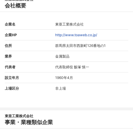
会社概要
企業名
東亜工業株式会社
企業HP
http://www.toaweb.co.jp/
住所
群馬県太田市西新町126番地の1
業界
金属製品
代表者
代表取締役 飯塚 慎一
設立年月
1960年4月
上場区分
非上場
東亜工業株式会社
事業・業種類似企業