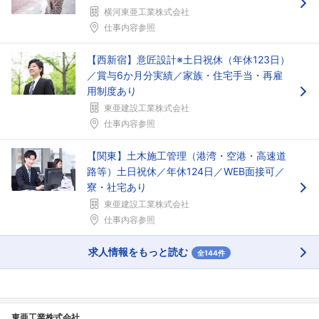
フォローしました
横河東亜工業株式会社
仕事内容参照
こちらの企業もフォローしませんか？
【西新宿】意匠設計※土日祝休（年休123日）
／賞与6か月分実績／家族・住宅手当・再雇
用制度あり
東亜建設工業株式会社
仕事内容参照
【関東】土木施工管理（港湾・空港・高速道
路等）土日祝休／年休124日／WEB面接可／
寮・社宅あり
東亜建設工業株式会社
仕事内容参照
求人情報をもっと読む
全144件
東亜工業株式会社