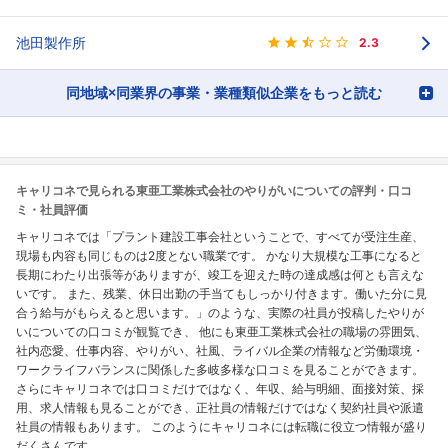
池田製作所
2.3
同地域×同業界の事業・業種類似企業をもっと読む
キャリコネで見られる東亜工業株式会社のやりがいについての評判・口コ
ミ・社員評価
キャリコネでは「プラント建設工事会社ということで、すべてが受注生産、
現場も内容も同じものは2度とない職業です。 かなり大規模な工事になると
長期にわたり出張等がありますが、竣工を迎えた時の達成感は何とも言えな
いです。 また、残業、休日出勤の手当てもしっかり付きます。働いた分に見
合う給与がもらえると思います。」のような、実際の社員が投稿したやりが
いについての口コミが観覧でき、 他にも東亜工業株式会社の職場の雰囲気、
社内恋愛、仕事内容、やりがい、社風、ライバル企業の情報など労働環境・
ワークライフバランスに関係した多岐多様な口コミを見ることができます。
さらにキャリコネでは口コミだけではなく、年収、給与明細、面接対策、採
用、求人情報も見ることができ、正社員の情報だけではなく契約社員や派遣
社員の情報もあります。 このようにキャリコネには転職に役立つ情報が盛り
だくさんです。