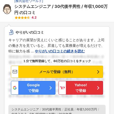
[
株式会社ワールド
]
システムエンジニア
30代後半男性
年収1,000万
円
の口コミ
4.2
やりがいの口コミ
キャリアの展望が見えにくいと感じることがあります。上司
の働き方を見ていると、昇進しても業務量が増えるだけで、
特に魅力を感 ...
やりがいの口コミの続きを読む
１分で無料登録して、60万社の口コミをチェック
メールで登録（無料）
フォローしました
Google
Yahoo!
こちらの企業もフォローしませんか？
で登録
で登録
システムエンジニア
30代後半男性
正社員
年収1,000万円