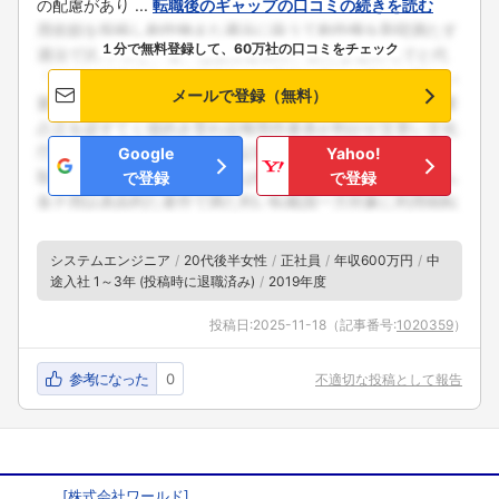
の配慮があり ...
転職後のギャップの口コミの続きを読む
１分で無料登録して、60万社の口コミをチェック
メールで登録（無料）
Google
Yahoo!
で登録
で登録
システムエンジニア
20代後半女性
正社員
年収600万円
中
途入社 1～3年 (投稿時に退職済み)
2019年度
投稿日:
2025-11-18
（記事番号:
1020359
）
参考になった
0
不適切な投稿として報告
[
株式会社ワールド
]