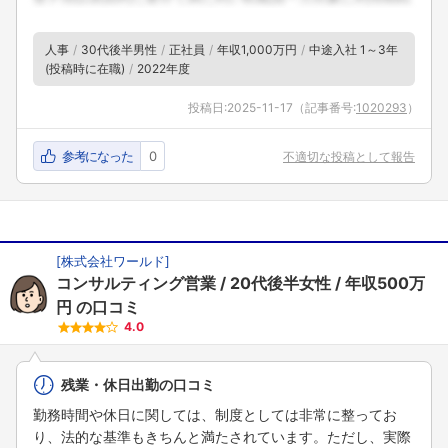
人事
30代後半男性
正社員
年収1,000万円
中途入社 1～3年
(投稿時に在職)
2022年度
投稿日:
2025-11-17
（記事番号:
1020293
）
参考になった
0
不適切な投稿として報告
[
株式会社ワールド
]
コンサルティング営業
20代後半女性
年収500万
円
の口コミ
4.0
残業・休日出勤の口コミ
勤務時間や休日に関しては、制度としては非常に整ってお
り、法的な基準もきちんと満たされています。ただし、実際