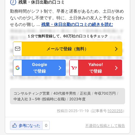
残業・休日出勤の口コミ
勤務時間がシフト制で、早番と遅番があるため、土日が休め
ないのが少し不便です。特に、土日休みの友人と予定を合わ
せるのが難し ...
残業・休日出勤の口コミの続きを読む
１分で無料登録して、60万社の口コミをチェック
メールで登録（無料）
Google
Yahoo!
で登録
で登録
コンサルティング営業
40代後半男性
正社員
年収700万円
中途入社 3～5年 (投稿時に在職)
2023年度
投稿日:
2025-11-19
（記事番号:
1020255
）
参考になった
0
不適切な投稿として報告