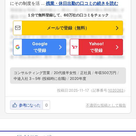
にその制度を活 ...
残業・休日出勤の口コミの続きを読む
１分で無料登録して、60万社の口コミをチェック
メールで登録（無料）
Google
Yahoo!
で登録
で登録
コンサルティング営業
20代後半女性
正社員
年収500万円
中途入社 3～5年 (投稿時に在職)
2020年度
投稿日:
2025-11-17
（記事番号:
1020263
）
参考になった
0
不適切な投稿として報告