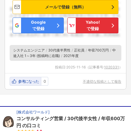
メールで登録（無料）
Google
Yahoo!
で登録
で登録
システムエンジニア
30代後半男性
正社員
年収700万円
中
途入社 1～3年 (投稿時に在職)
2021年度
投稿日:
2025-11-16
（記事番号:
1020331
）
参考になった
0
不適切な投稿として報告
[
株式会社ワールド
]
コンサルティング営業
30代後半女性
年収600万
円
の口コミ