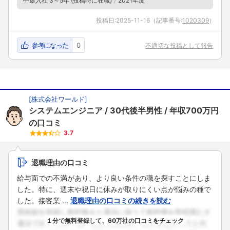
中途入社 3～5年 (投稿時に在職)
2021年度
投稿日:
2025-11-16
（記事番号:
1020309
）
参考になった
0
不適切な投稿として報告
[
株式会社ワールド
]
システムエンジニア
30代後半男性
年収700万円
の口コミ
3.7
退職理由の口コミ
給与面での不満があり、より良い条件の職を探すことにしま
した。特に、週末や祝日に休みが取りにくい点が悩みの種で
した。接客業 ...
退職理由の口コミの続きを読む
１分で無料登録して、60万社の口コミをチェック