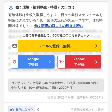
働く環境（福利厚生・待遇）の口コミ
有給休暇は比較的取得しやすく、日々の業務スケジュールも
明確にされているため、業務の流れがスムーズです。休憩時
間以外でもト ...
働く環境の口コミの続きを読む
１分で無料登録して、60万社の口コミをチェック
メールで登録（無料）
Google
Yahoo!
で登録
で登録
コンサルティング営業
40代後半女性
正社員
年収600万円
中途入社 5～10年 (投稿時に在職)
2020年度
投稿日:
2025-11-18
（記事番号:
1020271
）
参考になった
0
不適切な投稿として報告