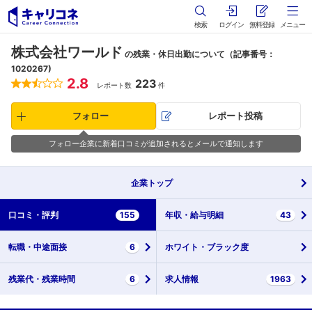
検索
ログイン
無料登録
メニュー
株式会社ワールド
の残業・休日出勤について（記事番号：
1020267)
2.8
223
レポート数
件
フォロー
レポート投稿
フォロー企業に新着口コミが追加されるとメールで通知します
企業
トップ
口コミ・
評判
155
年収・
給与明細
43
転職・
中途面接
6
ホワイト・
ブラック度
残業代・
残業時間
6
求人情報
1963