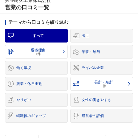
興亜耐火工業株式会社
営業の口コミ一覧
テーマから口コミを絞り込む
すべて
出世
退職理由
年収・給与
1件
働く環境
ライバル企業
長所・短所
残業・休日出勤
1件
やりがい
女性の働きやすさ
転職後のギャップ
経営者の評価