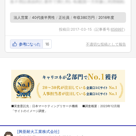
法人営業
40代後半男性
正社員
年収380万円
2016年度
投稿日:
2017-03-15
（記事番号:
656997
）
参考になった
16
不適切な投稿として報告
■実査委託先：日本マーケティングリサーチ機構 ■調査概要：2023年12月期
「サイトのイメージ調査」
[
興亜耐火工業株式会社
]