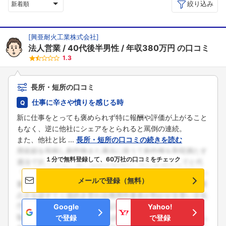
絞り込み
新着順
[
興亜耐火工業株式会社
]
法人営業
40代後半男性
年収380万円
の口コミ
1.3
長所・短所の口コミ
仕事に辛さや憤りを感じる時
新に仕事をとっても褒められず特に報酬や評価が上がること
もなく、逆に他社にシェアをとられると罵倒の連続。
また、他社と比 ...
長所・短所の口コミの続きを読む
１分で無料登録して、60万社の口コミをチェック
メールで登録（無料）
Google
Yahoo!
で登録
で登録