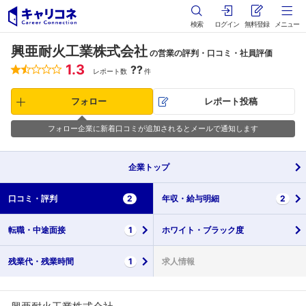
検索
ログイン
無料登録
メニュー
興亜耐火工業株式会社
の営業の評判・口コミ・社員評価
1.3
??
レポート数
件
フォロー
レポート投稿
フォロー企業に新着口コミが追加されるとメールで通知します
企業
トップ
口コミ・
評判
2
年収・
給与明細
2
転職・
中途面接
1
ホワイト・
ブラック度
残業代・
残業時間
1
求人情報