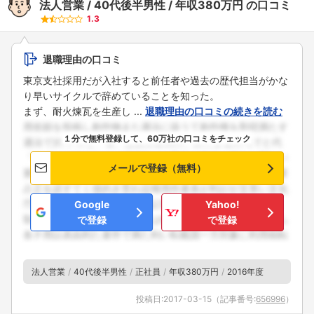
法人営業
40代後半男性
年収380万円
の口コミ
1.3
退職理由の口コミ
東京支社採用だが入社すると前任者や過去の歴代担当がかな
り早いサイクルで辞めていることを知った。
まず、耐火煉瓦を生産し ...
退職理由の口コミの続きを読む
１分で無料登録して、60万社の口コミをチェック
メールで登録（無料）
Google
Yahoo!
で登録
で登録
法人営業
40代後半男性
正社員
年収380万円
2016年度
投稿日:
2017-03-15
（記事番号:
656996
）