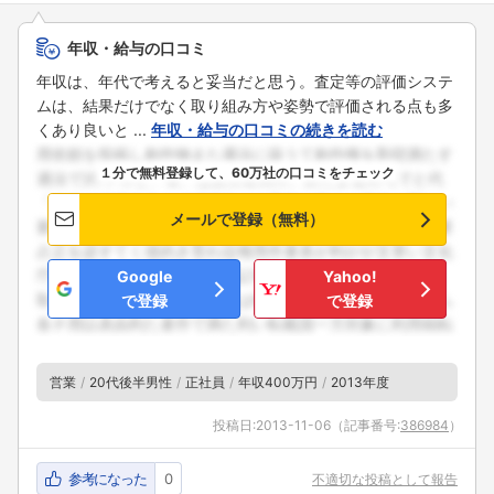
年収・給与の口コミ
年収は、年代で考えると妥当だと思う。査定等の評価システ
ムは、結果だけでなく取り組み方や姿勢で評価される点も多
くあり良いと ...
年収・給与の口コミの続きを読む
１分で無料登録して、60万社の口コミをチェック
メールで登録（無料）
Google
Yahoo!
で登録
で登録
営業
20代後半男性
正社員
年収400万円
2013年度
投稿日:
2013-11-06
（記事番号:
386984
）
参考になった
0
不適切な投稿として報告