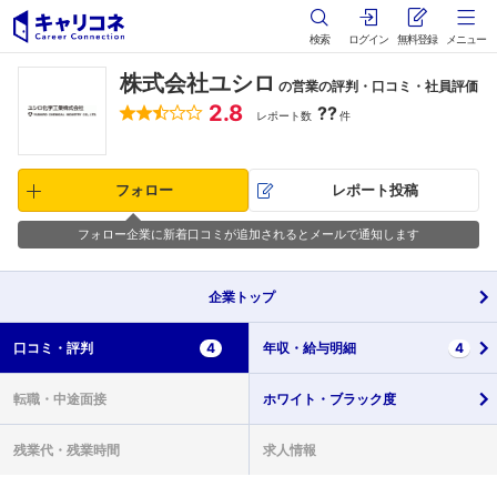
検索
ログイン
無料登録
メニュー
株式会社ユシロ
の営業の評判・口コミ・社員評価
2.8
??
レポート数
件
フォロー
レポート投稿
フォロー企業に新着口コミが追加されるとメールで通知します
企業
トップ
口コミ・
評判
4
年収・
給与明細
4
転職・
中途面接
ホワイト・
ブラック度
残業代・
残業時間
求人情報