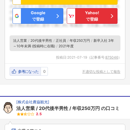
Google
Yahoo!
で登録
で登録
法人営業
20代後半男性
正社員
年収250万円
新卒入社 3年
～10年未満 (投稿時に在職)
2021年度
投稿日:
2021-07-19
（記事番号:
875046
）
参考になった
0
不適切な投稿として報告
[
株式会社農協観光
]
法人営業
20代後半男性
年収250万円
の口コミ
2.5
フォローしました