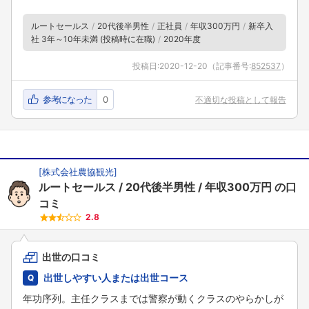
ルートセールス
20代後半男性
正社員
年収300万円
新卒入
社 3年～10年未満 (投稿時に在職)
2020年度
投稿日:
2020-12-20
（記事番号:
852537
）
参考になった
0
不適切な投稿として報告
[
株式会社農協観光
]
ルートセールス
20代後半男性
年収300万円
の口
コミ
2.8
出世の口コミ
出世しやすい人または出世コース
年功序列。主任クラスまでは警察が動くクラスのやらかしが