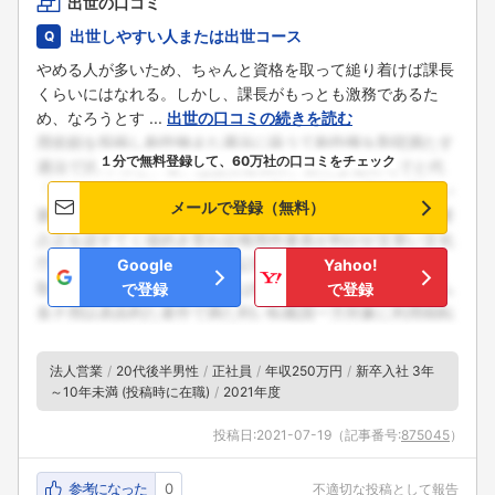
出世の口コミ
こちらの企業もフォローしませんか？
出世しやすい人または出世コース
やめる人が多いため、ちゃんと資格を取って縋り着けば課長
くらいにはなれる。しかし、課長がもっとも激務であるた
め、なろうとす ...
出世の口コミの続きを読む
１分で無料登録して、60万社の口コミをチェック
メールで登録（無料）
Google
Yahoo!
で登録
で登録
法人営業
20代後半男性
正社員
年収250万円
新卒入社 3年
～10年未満 (投稿時に在職)
2021年度
投稿日:
2021-07-19
（記事番号:
875045
）
参考になった
0
不適切な投稿として報告