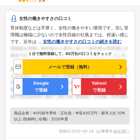
2.8
女性の働きやすさの口コミ
育休制度などは手厚く、女性の働きやすい環境です。但し管
理職は極端に少ないので女性目線の社風までは、程遠い感じ
です。近年は ...
女性の働きやすさの口コミの続きを読む
１分で無料登録して、60万社の口コミをチェック
メールで登録（無料）
Google
Yahoo!
で登録
で登録
商品企画
40代前半男性
正社員
年収420万円
新卒入社 10年
以上 (投稿時に在職)
2020年度
投稿日:
2020-06-24
（記事番号:
834287
）