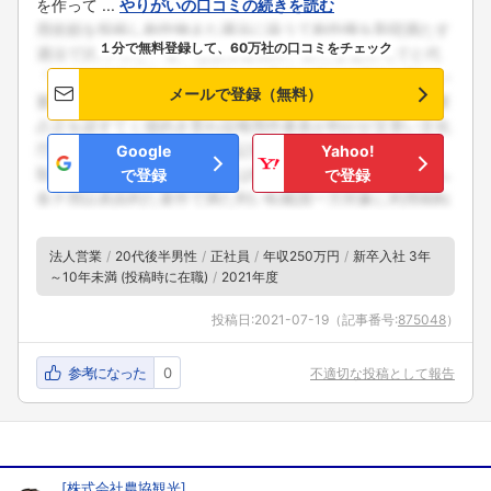
を作って ...
やりがいの口コミの続きを読む
１分で無料登録して、60万社の口コミをチェック
メールで登録（無料）
Google
Yahoo!
で登録
で登録
法人営業
20代後半男性
正社員
年収250万円
新卒入社 3年
～10年未満 (投稿時に在職)
2021年度
投稿日:
2021-07-19
（記事番号:
875048
）
参考になった
0
不適切な投稿として報告
[
株式会社農協観光
]