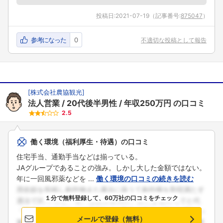
投稿日:
2021-07-19
（記事番号:
875047
）
参考になった
0
不適切な投稿として報告
[
株式会社農協観光
]
法人営業
20代後半男性
年収250万円
の口コミ
2.5
働く環境（福利厚生・待遇）の口コミ
住宅手当、通勤手当などは揃っている。
JAグループであることの強み。しかし大した金額ではない。
年に一回風邪薬などを ...
働く環境の口コミの続きを読む
１分で無料登録して、60万社の口コミをチェック
メールで登録（無料）