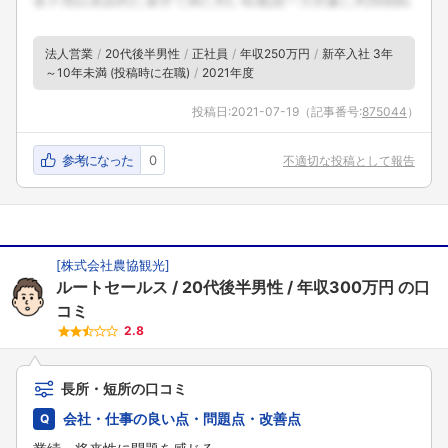
法人営業
20代後半男性
正社員
年収250万円
新卒入社 3年
～10年未満 (投稿時に在職)
2021年度
投稿日:
2021-07-19
（記事番号:
875044
）
参考になった
0
不適切な投稿として報告
[
株式会社農協観光
]
ルートセールス
20代後半男性
年収300万円
の口
コミ
2.8
長所・短所の口コミ
会社・仕事の良い点・問題点・改善点