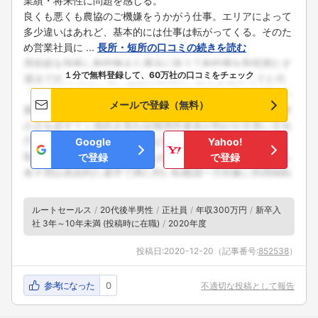
業績・将来性に問題を感じる。
良くも悪くも農協のご機嫌をうかがう仕事。エリアによって
多少違いはあれど、基本的には仕事は転がってくる。そのた
め営業社員に ...
長所・短所の口コミの続きを読む
１分で無料登録して、60万社の口コミをチェック
メールで登録（無料）
Google
Yahoo!
で登録
で登録
ルートセールス
20代後半男性
正社員
年収300万円
新卒入
社 3年～10年未満 (投稿時に在職)
2020年度
投稿日:
2020-12-20
（記事番号:
852538
）
参考になった
0
不適切な投稿として報告