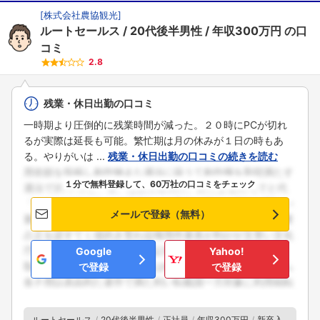
[
株式会社農協観光
]
ルートセールス
20代後半男性
年収300万円
の口
コミ
2.8
残業・休日出勤の口コミ
一時期より圧倒的に残業時間が減った。２０時にPCが切れ
るが実際は延長も可能。繁忙期は月の休みが１日の時もあ
る。やりがいは ...
残業・休日出勤の口コミの続きを読む
１分で無料登録して、60万社の口コミをチェック
メールで登録（無料）
Google
Yahoo!
で登録
で登録
ルートセールス
20代後半男性
正社員
年収300万円
新卒入