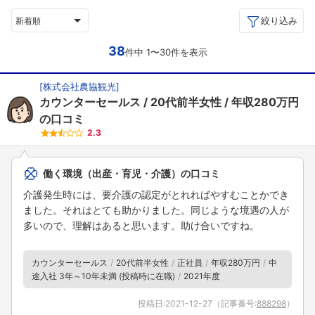
絞り込み
新着順
38
件中 1〜30件を表示
[
株式会社農協観光
]
カウンターセールス
20代前半女性
年収280万円
の口コミ
2.3
働く環境（出産・育児・介護）の口コミ
介護発生時には、要介護の認定がとれればやすむことかでき
ました。それはとても助かりました。同じような境遇の人が
多いので、理解はあると思います。助け合いですね。
カウンターセールス
20代前半女性
正社員
年収280万円
中
途入社 3年～10年未満 (投稿時に在職)
2021年度
投稿日:
2021-12-27
（記事番号:
888298
）