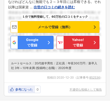
なければどんなに無能でも２～３年目には昇格できる。それ
以降は国家資 ...
出世の口コミの続きを読む
１分で無料登録して、60万社の口コミをチェック
メールで登録（無料）
Google
Yahoo!
で登録
で登録
ルートセールス
20代後半男性
正社員
年収300万円
新卒入
社 3年～10年未満 (投稿時に在職)
2020年度
投稿日:
2020-12-20
（記事番号:
852536
）
参考になった
0
不適切な投稿として報告