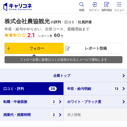
検索
ログイン
無料登録
メニュー
株式会社農協観光
の評判・口コミ・社員評価
年収・給与ややりがい、出世コース、退職理由まで
2.1
60
レポート数
件
フォロー
レポート投稿
フォロー企業に新着口コミが追加されるとメールで通知します
企業
トップ
口コミ・
評判
38
年収・
給与明細
13
転職・
中途面接
2
ホワイト・
ブラック度
残業代・
残業時間
2
求人情報