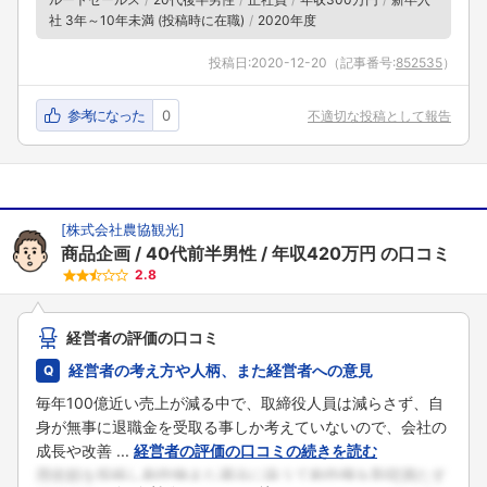
社 3年～10年未満 (投稿時に在職)
2020年度
投稿日:
2020-12-20
（記事番号:
852535
）
参考になった
0
不適切な投稿として報告
[
株式会社農協観光
]
商品企画
40代前半男性
年収420万円
の口コミ
2.8
経営者の評価の口コミ
経営者の考え方や人柄、また経営者への意見
毎年100億近い売上が減る中で、取締役人員は減らさず、自
身が無事に退職金を受取る事しか考えていないので、会社の
成長や改善 ...
経営者の評価の口コミの続きを読む