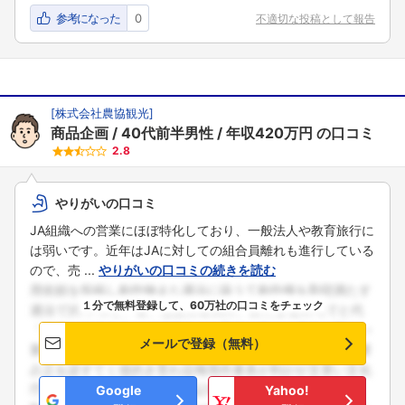
参考になった
0
不適切な投稿として報告
[
株式会社農協観光
]
商品企画
40代前半男性
年収420万円
の口コミ
2.8
やりがいの口コミ
JA組織への営業にほぼ特化しており、一般法人や教育旅行に
は弱いです。近年はJAに対しての組合員離れも進行している
ので、売 ...
やりがいの口コミの続きを読む
１分で無料登録して、60万社の口コミをチェック
メールで登録（無料）
Google
Yahoo!