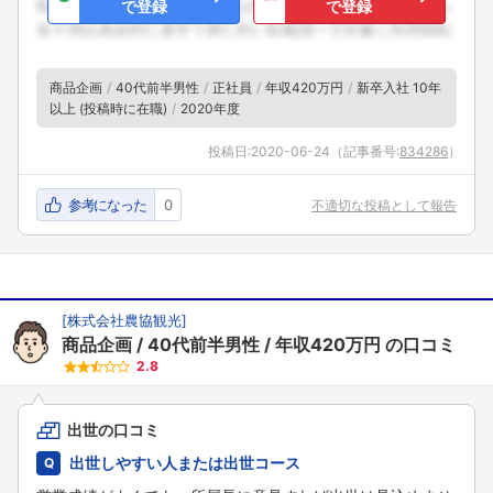
で登録
で登録
商品企画
40代前半男性
正社員
年収420万円
新卒入社 10年
以上 (投稿時に在職)
2020年度
投稿日:
2020-06-24
（記事番号:
834286
）
参考になった
0
不適切な投稿として報告
[
株式会社農協観光
]
商品企画
40代前半男性
年収420万円
の口コミ
2.8
出世の口コミ
出世しやすい人または出世コース