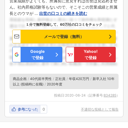
営業成績がよくても、所属長に意見すれば出世は見込めませ
ん。社内昇格試験等もないので、そこそこの営業成績と所属
長とのウマが ...
出世の口コミの続きを読む
１分で無料登録して、60万社の口コミをチェック
メールで登録（無料）
Google
Yahoo!
で登録
で登録
商品企画
40代前半男性
正社員
年収420万円
新卒入社 10年
以上 (投稿時に在職)
2020年度
投稿日:
2020-06-24
（記事番号:
834285
）
参考になった
0
不適切な投稿として報告