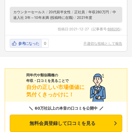
カウンターセールス
20代前半女性
正社員
年収280万円
中
途入社 3年～10年未満 (投稿時に在職)
2021年度
投稿日:
2021-12-27
（記事番号:
888295
）
参考になった
0
不適切な投稿として報告
同年代や類似職種の
年収・口コミを見ることで
自分の正しい市場価値に
気付くきっかけに！
60万社以上の本音の口コミを公開中
無料会員登録して口コミを見る