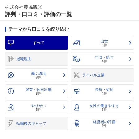
株式会社農協観光
評判・口コミ・評価の一覧
テーマから口コミを絞り込む
出世
すべて
5件
年収・給与
退職理由
4件
働く環境
ライバル企業
8件
残業・休日出勤
長所・短所
8件
4件
やりがい
女性の働きやすさ
5件
3件
経営者の評価
転職後のギャップ
1件