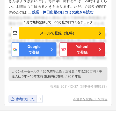
ざんぎょうは多いです。毎日家に帰れるのは、20時すぎくら
い。土曜日も半日あるときもあります。ただ、介護や通院で
休めたのは ...
残業・休日出勤の口コミの続きを読む
１分で無料登録して、60万社の口コミをチェック
メールで登録（無料）
Google
Yahoo!
で登録
で登録
カウンターセールス
20代前半女性
正社員
年収280万円
中
途入社 3年～10年未満 (投稿時に在職)
2021年度
投稿日:
2021-12-27
（記事番号:
888293
）
参考になった
0
不適切な投稿として報告