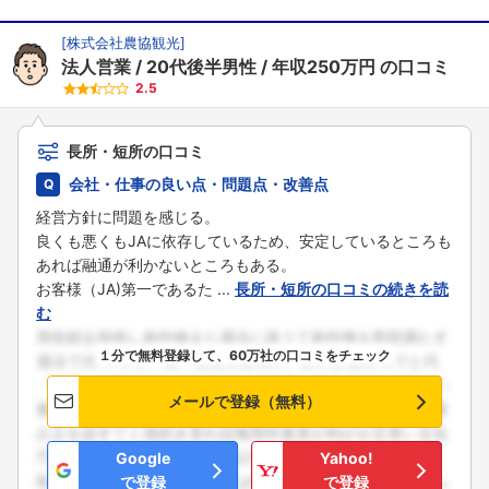
[
株式会社農協観光
]
法人営業
20代後半男性
年収250万円
の口コミ
2.5
長所・短所の口コミ
会社・仕事の良い点・問題点・改善点
経営方針に問題を感じる。
良くも悪くもJAに依存しているため、安定しているところも
あれば融通が利かないところもある。
お客様（JA)第一であるた ...
長所・短所の口コミの続きを読
む
１分で無料登録して、60万社の口コミをチェック
メールで登録（無料）
Google
Yahoo!
で登録
で登録