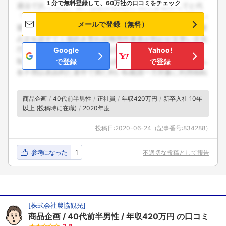
１分で無料登録して、60万社の口コミをチェック
メールで登録（無料）
Google
Yahoo!
で登録
で登録
商品企画
40代前半男性
正社員
年収420万円
新卒入社 10年
以上 (投稿時に在職)
2020年度
投稿日:
2020-06-24
（記事番号:
834288
）
参考になった
1
不適切な投稿として報告
[
株式会社農協観光
]
商品企画
40代前半男性
年収420万円
の口コミ