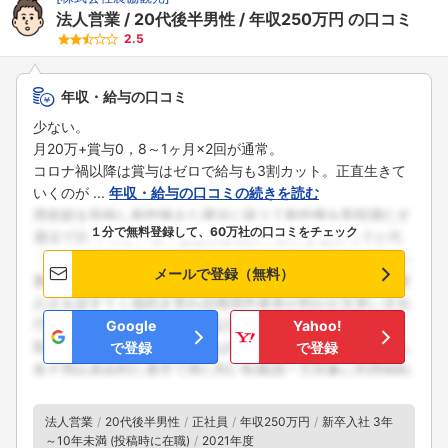
法人営業
20代後半男性
年収250万円
の口コミ
2.5
年収・給与の口コミ
少ない。
月20万+賞与0，8～1ヶ月×2回が通常。
コロナ禍以降は賞与はゼロで給与も3割カット。正直生きて
いくのが ...
年収・給与の口コミの続きを読む
１分で無料登録して、60万社の口コミをチェック
メールで登録（無料）
Google
Yahoo!
で登録
で登録
法人営業
20代後半男性
正社員
年収250万円
新卒入社 3年
～10年未満 (投稿時に在職)
2021年度