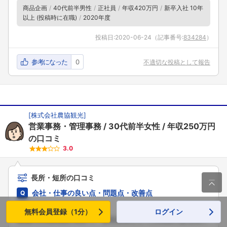
商品企画
40代前半男性
正社員
年収420万円
新卒入社 10年
以上 (投稿時に在職)
2020年度
投稿日:
2020-06-24
（記事番号:
834284
）
参考になった
0
不適切な投稿として報告
[
株式会社農協観光
]
営業事務・管理事務
30代前半女性
年収250万円
の口コミ
3.0
長所・短所の口コミ

会社・仕事の良い点・問題点・改善点
労働環境に問題を感じる。
無料会員登録（1分）
ログイン
職場の人間関係が良好で、会社全体として人間味のある良い