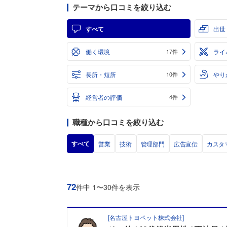
テーマから口コミを絞り込む
すべて
出世
働く環境
ライ
17件
長所・短所
やり
10件
経営者の評価
4件
職種から口コミを絞り込む
すべて
営業
技術
管理部門
広告宣伝
カスタ
72
件中 1〜30件を表示
[
名古屋トヨペット株式会社
]