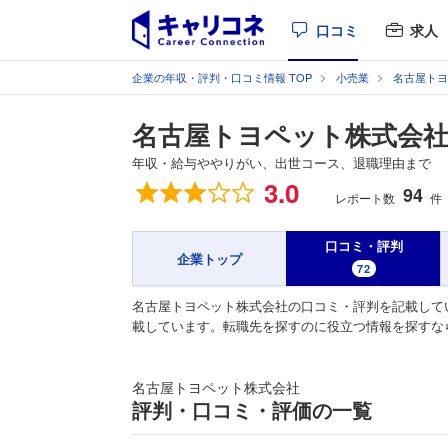
口コミ
求人
企業の年収・評判・口コミ情報 TOP
小売業
名古屋トヨ
名古屋トヨペット株式会
年収・給与ややりがい、出世コース、退職理由まで
総合評価
3.0
94
レポート数
件
口コミ・評判
企業トップ
72
名古屋トヨペット株式会社の口コミ・評判を記載して
載しています。転職先を探すのに役立つ情報を探すな
名古屋トヨペット株式会社
評判・口コミ・評価の一覧