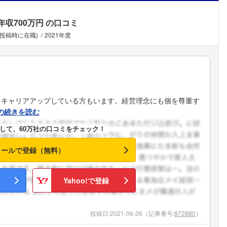
年収700万円
の口コミ
(投稿時に在職)
2021年度
もキャリアアップしている方もいます。経営理念にも個を尊重す
の続きを読む
して、60万社の口コミをチェック！
メールで登録（無料）
Yahoo!で登録
フォローしました
投稿日:
2021-06-26
（記事番号:
872880
）