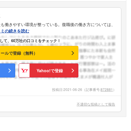
ミ
後も働きやすい環境が整っている。復職後の働き方については、
コミの続きを読む
して、60万社の口コミをチェック！
メールで登録（無料）
Yahoo!で登録
投稿日:
2021-06-26
（記事番号:
872881
）
不適切な投稿として報告