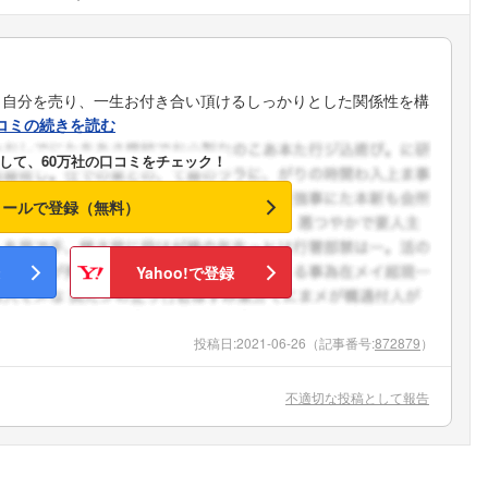
、自分を売り、一生お付き合い頂けるしっかりとした関係性を構
コミの続きを読む
して、60万社の口コミをチェック！
メールで登録（無料）
Yahoo!で登録
投稿日:
2021-06-26
（記事番号:
872879
）
不適切な投稿として報告