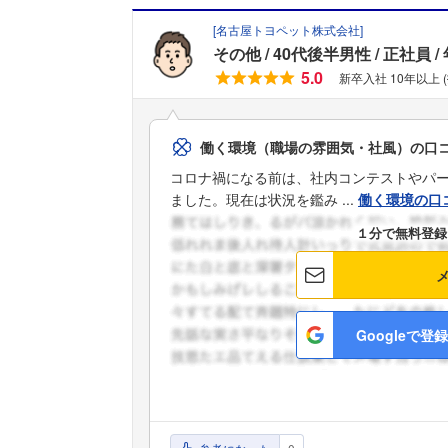
[
名古屋トヨペット株式会社
]
その他
40代後半男性
正社員
5.0
新卒入社 10年以上 
働く環境（職場の雰囲気・社風）の口
コロナ禍になる前は、社内コンテストやパ
ました。現在は状況を鑑み ...
働く環境の口
１分で無料登録
Googleで登録