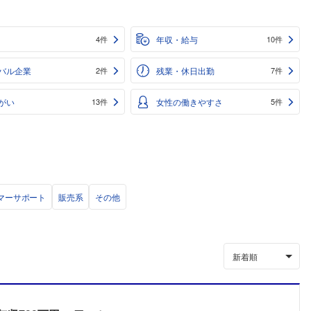
年収・給与
4件
10件
バル企業
残業・休日出勤
2件
7件
がい
女性の働きやすさ
13件
5件
マーサポート
販売系
その他
新着順