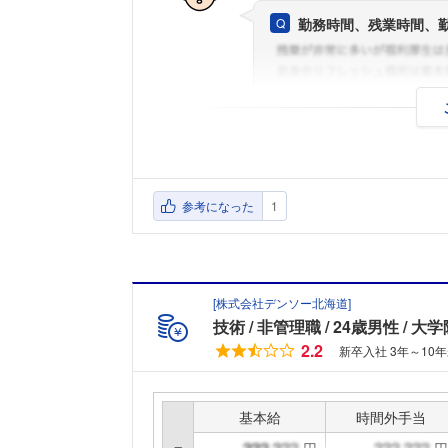
勤務時間、残業時間、
参考になった
1
[
株式会社デンソー北海道
]
技術
非管理職
24歳男性
大学
2.2
新卒入社 3年～10
基本給
時間外手当