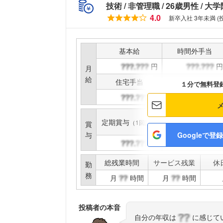
技術
非管理職
26歳男性
大学
4.0
新卒入社 3年未満 (
基本給
時間外手当
円
円
月
給
住宅手当
家族手当
１分で無料登
円
円
定期賞与
インセンティブ賞与
（1回計）
賞
与
Googleで登録
円
円
総残業時間
サービス残業
休
勤
務
月
時間
月
時間
投稿者の本音
自分の年収は
に感じて