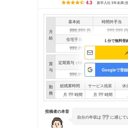
4.3
新卒入社 3年未満 (
基本給
時間外手当
円
円
月
給
住宅手当
家族手当
１分で無料登
円
円
定期賞与
インセンティブ賞与
（1回計）
賞
与
Googleで登録
円
円
総残業時間
サービス残業
休
勤
務
月
時間
月
時間
投稿者の本音
自分の年収は
に感じて