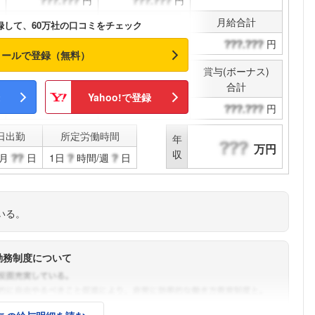
円
円
こちらの企業もフォローしませんか？
通勤手当
その他手当
月給合計
録して、60万社の口コミをチェック
円
円
円
メールで登録（無料）
賞与(ボーナス)
決算賞与
合計
Yahoo!で登録
円
円
日出勤
所定労働時間
年
万円
収
月
日
1日
時間/週
日
いる。
勤務制度について