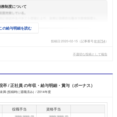
勤務制度について
この給与明細を読む
投稿日:
2020-02-15
（記事番号:
818754
）
不適切な投稿として報告
院卒
正社員
の年収・給与明細・賞与（ボーナス）
年未満 (投稿時に退職済み)
2014年度
フォローしました
役職手当
資格手当