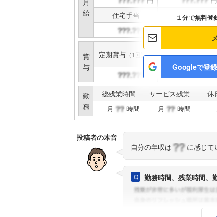
円
円
月
給
住宅手当
家族手当
１分で無料登
円
円
定期賞与
インセンティブ賞与
（1回計）
賞
与
Googleで登録
円
円
総残業時間
サービス残業
休
勤
務
月
時間
月
時間
投稿者の本音
自分の年収は
に感じて
勤務時間、残業時間、