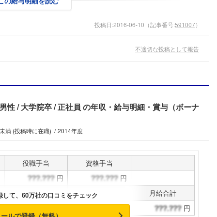
この給与明細を読む
投稿日:
2016-06-10
（記事番号:
591007
）
不適切な投稿として報告
歳男性
大学院卒
正社員
の年収・給与明細・賞与（ボーナ
未満 (投稿時に在職)
2014年度
役職手当
資格手当
円
円
通勤手当
その他手当
月給合計
録して、60万社の口コミをチェック
円
円
円
メールで登録（無料）