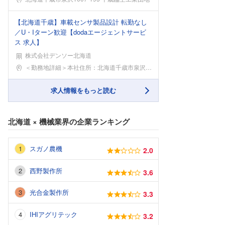
【北海道千歳】車載センサ製品設計 転勤なし
／U・Iターン歓迎【dodaエージェントサービ
ス 求人】
株式会社デンソー北海道
勤務地
＜勤務地詳細＞本社住所：北海道千歳市泉沢1007-
求人情報をもっと読む
北海道
×
機械業界
の企業ランキング
スガノ農機
2.0
西野製作所
3.6
光合金製作所
3.3
IHIアグリテック
3.2