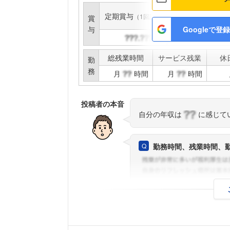
定期賞与
インセンティブ賞与
（1回計）
賞
与
Googleで登録
円
円
総残業時間
サービス残業
休
勤
務
月
時間
月
時間
投稿者の本音
自分の年収は
に感じて
勤務時間、残業時間、