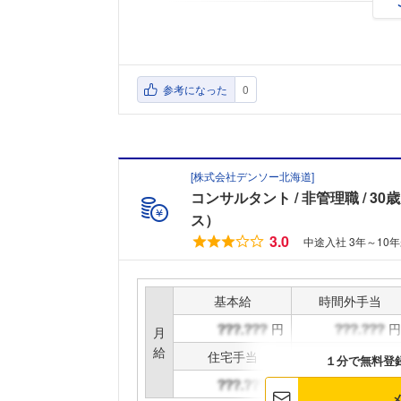
参考になった
0
[
株式会社デンソー北海道
]
コンサルタント
非管理職
30
ス）
3.0
中途入社 3年～10年
基本給
時間外手当
円
円
月
給
住宅手当
家族手当
１分で無料登
円
円