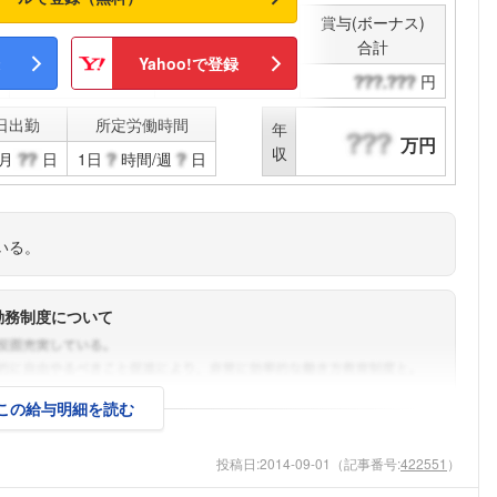
賞与(ボーナス)
決算賞与
合計
Yahoo!で登録
円
円
日出勤
所定労働時間
年
万円
収
月
日
1日
時間/週
日
いる。
勤務制度について
この給与明細を読む
投稿日:
2014-09-01
（記事番号:
422551
）