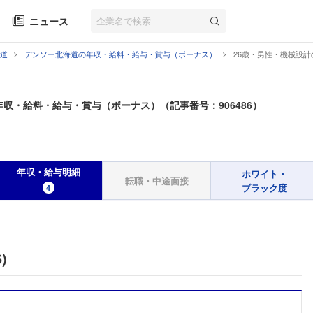
ニュース
道
デンソー北海道の年収・給料・給与・賞与（ボーナス）
26歳・男性・機械設
年収・給料・給与・賞与（ボーナス）（記事番号：906486）
年収・給与明細
ホワイト・
転職・中途面接
ブラック度
4
)