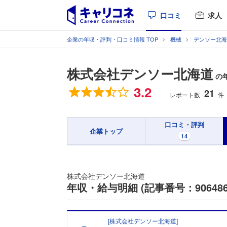
口コミ
求人
企業の年収・評判・口コミ情報 TOP
機械
デンソー北海
株式会社デンソー北海道
の
総合評価
3.2
21
レポート数
件
口コミ・評判
企業トップ
14
株式会社デンソー北海道
年収・給与明細 (記事番号：906486
[
株式会社デンソー北海道
]