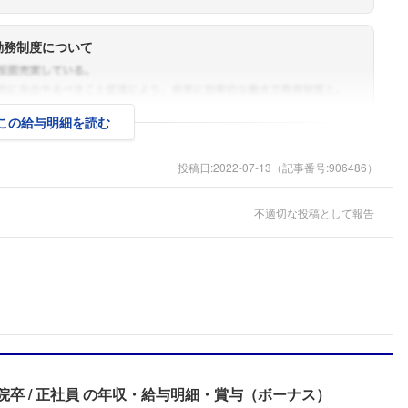
勤務制度について
この給与明細を読む
投稿日:
2022-07-13
（記事番号:906486）
不適切な投稿として報告
院卒
正社員
の年収・給与明細・賞与（ボーナス）