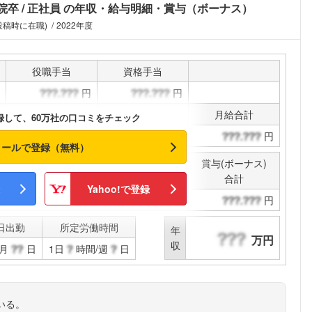
院卒
正社員
の年収・給与明細・賞与（ボーナス）
投稿時に在職)
2022年度
役職手当
資格手当
円
円
通勤手当
その他手当
月給合計
録して、60万社の口コミをチェック
円
円
円
メールで登録（無料）
賞与(ボーナス)
決算賞与
合計
Yahoo!で登録
円
円
日出勤
所定労働時間
年
万円
収
月
日
1日
時間/週
日
いる。