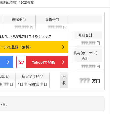
投稿時に在職)
2020年度
役職手当
資格手当
円
円
通勤手当
その他手当
月給合計
録して、60万社の口コミをチェック
円
円
円
メールで登録（無料）
賞与(ボーナス)
決算賞与
合計
Yahoo!で登録
円
円
日出勤
所定労働時間
年
万円
収
月
日
1日
時間/週
日
いる。