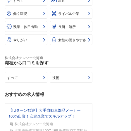
すべて
出世
働く環境
ライバル企業
残業・休日出勤
長所・短所
やりがい
女性の働きやすさ
株式会社デンソー北海道
職種から口コミを探す
すべて
技術
おすすめの求人情報
【IUターン歓迎】大手自動車部品メーカー
100%出資！安定企業でスキルアップ！
株式会社デンソー北海道
勤務地
北海道千歳市泉沢1007-195 千歳臨空工業団地