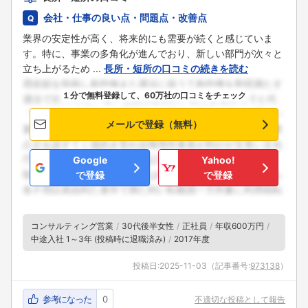
会社・仕事の良い点・問題点・改善点
業界の安定性が高く、将来的にも需要が続くと感じていま
す。特に、事業の多角化が進んでおり、新しい部門が次々と
立ち上がるため ...
長所・短所の口コミの続きを読む
１分で無料登録して、60万社の口コミをチェック
メールで登録（無料）
Google
Yahoo!
で登録
で登録
コンサルティング営業
30代後半女性
正社員
年収600万円
中途入社 1～3年 (投稿時に退職済み)
2017年度
投稿日:
2025-11-03
（記事番号:
973138
）
参考になった
0
不適切な投稿として報告