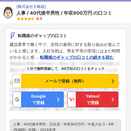
[
株式会社大林組
]
人事
40代後半男性
年収900万円
の口コミ
4.3
転職後のギャップの口コミ
建設業界で働く中で、女性の雇用に対する取り組みが進んで
いると感じます。入社当初は、男女平等の実現にはまだ時間
がかかると感 ...
転職後のギャップの口コミの続きを読む
１分で無料登録して、60万社の口コミをチェック
メールで登録（無料）
Google
Yahoo!
で登録
で登録
人事
40代後半男性
正社員
年収900万円
中途入社 3～5年
(投稿時に在職)
2024年度