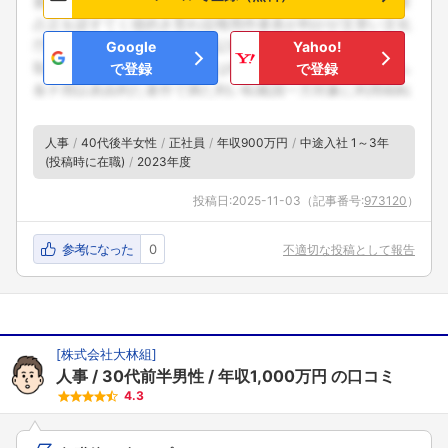
こちらの企業もフォローしませんか？
Google
Yahoo!
で登録
で登録
人事
40代後半女性
正社員
年収900万円
中途入社 1～3年
(投稿時に在職)
2023年度
投稿日:
2025-11-03
（記事番号:
973120
）
参考になった
0
不適切な投稿として報告
[
株式会社大林組
]
人事
30代前半男性
年収1,000万円
の口コミ
4.3