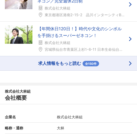
ネコン／完全週休2日制
株式会社大林組
東京都港区港南2-15-2 品川インターシティB棟...
【年間休日120日！】時代や文化のシンボル
を手掛けるスーパーゼネコン！
株式会社大林組
宮城県仙台市青葉区上杉1-6-11 日本生命仙台勾...
求人情報をもっと読む
全150件
株式会社大林組
会社概要
企業名
株式会社大林組
略称・通称
大林