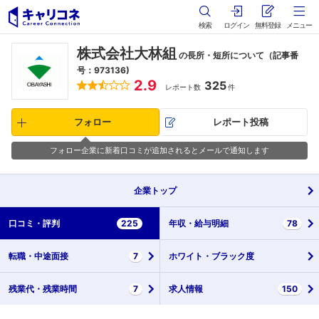
検索
ログイン
無料登録
メニュー
株式会社大林組
の長所・短所について（記事番
号：973136)
2.9
325
レポート数
件
フォロー
レポート投稿
フォロー企業に新着口コミが追加されるとメールで通知します
企業
トップ
口コミ・
評判
225
年収・
給与明細
78
転職・
中途面接
7
ホワイト・
ブラック度
残業代・
残業時間
7
求人情報
150