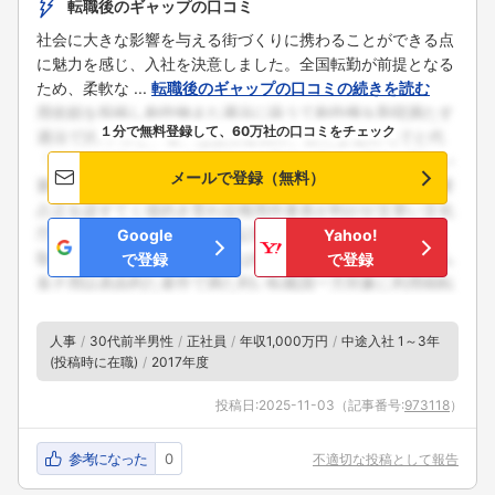
転職後のギャップの口コミ
社会に大きな影響を与える街づくりに携わることができる点
に魅力を感じ、入社を決意しました。全国転勤が前提となる
ため、柔軟な ...
転職後のギャップの口コミの続きを読む
１分で無料登録して、60万社の口コミをチェック
メールで登録（無料）
Google
Yahoo!
で登録
で登録
人事
30代前半男性
正社員
年収1,000万円
中途入社 1～3年
(投稿時に在職)
2017年度
投稿日:
2025-11-03
（記事番号:
973118
）
参考になった
0
不適切な投稿として報告