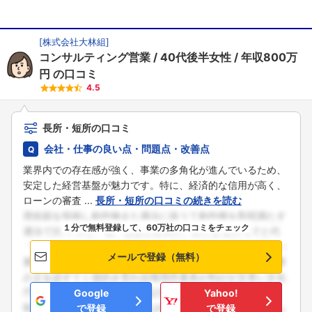
[
株式会社大林組
]
コンサルティング営業
40代後半女性
年収800万
円
の口コミ
4.5
長所・短所の口コミ
会社・仕事の良い点・問題点・改善点
業界内での存在感が強く、事業の多角化が進んでいるため、
安定した経営基盤が魅力です。特に、経済的な信用が高く、
ローンの審査 ...
長所・短所の口コミの続きを読む
１分で無料登録して、60万社の口コミをチェック
メールで登録（無料）
Google
Yahoo!
で登録
で登録