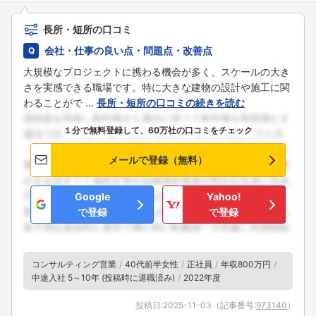
長所・短所の口コミ
会社・仕事の良い点・問題点・改善点
大規模なプロジェクトに携わる機会が多く、スケールの大き
さを実感できる職場です。特に大きな建物の設計や施工に関
わることがで ...
長所・短所の口コミの続きを読む
１分で無料登録して、60万社の口コミをチェック
メールで登録（無料）
Google
Yahoo!
で登録
で登録
コンサルティング営業
40代前半女性
正社員
年収800万円
中途入社 5～10年 (投稿時に退職済み)
2022年度
投稿日:
2025-11-03
（記事番号:
973140
）