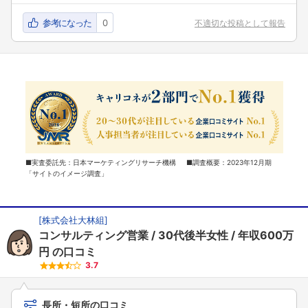
参考になった
0
不適切な投稿として報告
■実査委託先：日本マーケティングリサーチ機構 ■調査概要：2023年12月期
「サイトのイメージ調査」
[
株式会社大林組
]
コンサルティング営業
30代後半女性
年収600万
円
の口コミ
3.7
長所・短所の口コミ