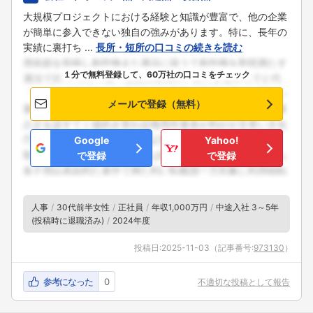
大規模プロジェクトにおける経験と知識が豊富で、他の企業
が簡単に参入できない独自の強みがあります。特に、長年の
実績に裏打ち ...
長所・短所の口コミの続きを読む
１分で無料登録して、60万社の口コミをチェック
メールで登録（無料）
Google
Yahoo!
で登録
で登録
人事
30代前半女性
正社員
年収1,000万円
中途入社 3～5年
(投稿時に退職済み)
2024年度
投稿日:
2025-11-03
（記事番号:
973130
）
参考になった
0
不適切な投稿として報告