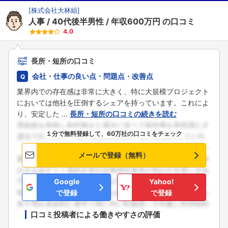
[
株式会社大林組
]
人事
40代後半男性
年収600万円
の口コミ
4.0
長所・短所の口コミ
会社・仕事の良い点・問題点・改善点
業界内での存在感は非常に大きく、特に大規模プロジェクト
においては他社を圧倒するシェアを持っています。これによ
り、安定した ...
長所・短所の口コミの続きを読む
１分で無料登録して、60万社の口コミをチェック
メールで登録（無料）
Google
Yahoo!
で登録
で登録
口コミ投稿者による働きやすさの評価