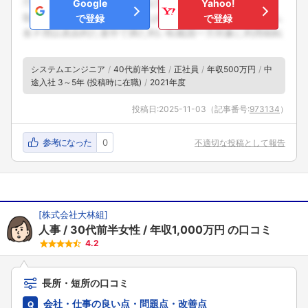
Google
Yahoo!
で登録
で登録
システムエンジニア
40代前半女性
正社員
年収500万円
中
途入社 3～5年 (投稿時に在職)
2021年度
投稿日:
2025-11-03
（記事番号:
973134
）
参考になった
0
不適切な投稿として報告
[
株式会社大林組
]
人事
30代前半女性
年収1,000万円
の口コミ
4.2
長所・短所の口コミ
会社・仕事の良い点・問題点・改善点