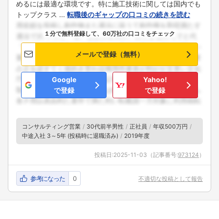
めるには最適な環境です。特に施工技術に関しては国内でも
トップクラス ...
転職後のギャップの口コミの続きを読む
１分で無料登録して、60万社の口コミをチェック
メールで登録（無料）
Google
Yahoo!
で登録
で登録
コンサルティング営業
30代前半男性
正社員
年収500万円
中途入社 3～5年 (投稿時に退職済み)
2019年度
投稿日:
2025-11-03
（記事番号:
973124
）
参考になった
0
不適切な投稿として報告