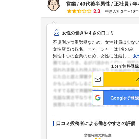
営業
40代後半男性
正社員
年
2.3
中途入社 3年～10
女性の働きやすさの口コミ
不規則かつ重労働なため、女性社員は少な
女性店長は数名、マネージャーは1名のみ
男性中心の企業のため、女性には厳し ...
女
１分で無料登録
Googleで登録
口コミ投稿者による働きやすさの評価