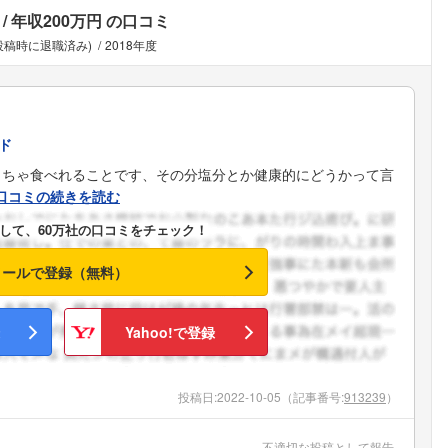
年収200万円
の口コミ
(投稿時に退職済み)
2018年度
ド
くちゃ食べれることです、その分塩分とか健康的にどうかって言
口コミの続きを読む
して、60万社の口コミをチェック！
メールで登録（無料）
Yahoo!で登録
投稿日:
2022-10-05
（記事番号:
913239
）
不適切な投稿として報告