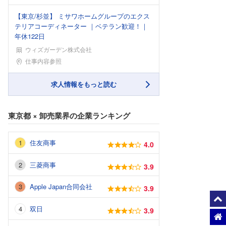
【東京/杉並】 ミサワホームグループのエクス
テリアコーディネーター ｜ベテラン歓迎！｜
年休122日
ウィズガーデン株式会社
勤務地
仕事内容参照
求人情報をもっと読む
東京都
×
卸売業界
の企業ランキング
住友商事
4.0
三菱商事
3.9
Apple Japan合同会社
3.9
双日
3.9