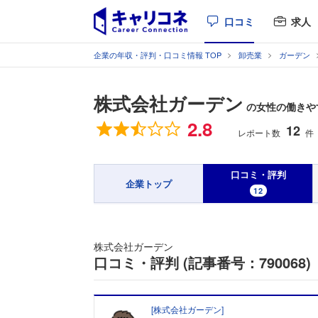
口コミ
求人
企業の年収・評判・口コミ情報 TOP
卸売業
ガーデン
株式会社ガーデン
の女性の働きやす
総合評価
2.8
12
レポート数
件
口コミ・評判
企業トップ
12
株式会社ガーデン
口コミ・評判 (記事番号：790068)
[
株式会社ガーデン
]