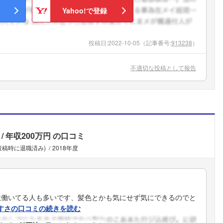
こちらの企業もフォローしませんか？
Yahoo!で登録
投稿日:
2022-10-05
（記事番号:
913238
）
不適切な投稿として報告
年収200万円
の口コミ
(投稿時に退職済み)
2018年度
数働いてる人も多いです、髪色とかも気にせず気にできるのでと
すさの口コミの続きを読む