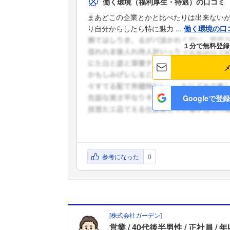
働く環境（福利厚生・待遇）の口コミ
まあどこの企業とかと比べたりは出来ない
り自分からしたら特に魅力 ...
働く環境の口
１分で無料登録
Googleで登録
参考になった
0
[
株式会社ガーデン
]
営業
40代後半男性
正社員
年