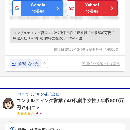
Google
Yahoo!
で登録
で登録
コンサルティング営業
40代後半男性
正社員
年収800万円
中途入社 3～5年 (投稿時に在職)
2024年度
投稿日:
2025-12-09
（記事番号:
1149000
）
参考になった
0
不適切な投稿として報告
[
コニカミノルタ株式会社
]
コンサルティング営業
40代前半女性
年収500万
円
の口コミ
4.7
残業・休日出勤の口コミ