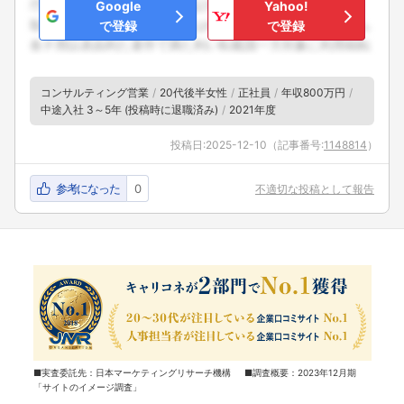
Google
Yahoo!
で登録
で登録
コンサルティング営業
20代後半女性
正社員
年収800万円
中途入社 3～5年 (投稿時に退職済み)
2021年度
投稿日:
2025-12-10
（記事番号:
1148814
）
参考になった
0
不適切な投稿として報告
■実査委託先：日本マーケティングリサーチ機構 ■調査概要：2023年12月期
「サイトのイメージ調査」