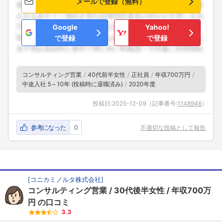
メールで登録（無料）
Google
Yahoo!
で登録
で登録
コンサルティング営業
40代前半女性
正社員
年収700万円
中途入社 5～10年 (投稿時に退職済み)
2020年度
投稿日:
2025-12-09
（記事番号:
1148946
）
参考になった
0
不適切な投稿として報告
[
コニカミノルタ株式会社
]
コンサルティング営業
30代後半女性
年収700万
円
の口コミ
3.3