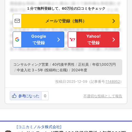
１分で無料登録して、60万社の口コミをチェック
メールで登録（無料）
Google
Yahoo!
で登録
で登録
コンサルティング営業
40代後半男性
正社員
年収1,000万円
中途入社 3～5年 (投稿時に在職)
2024年度
投稿日:
2025-12-09
（記事番号:
1148952
）
参考になった
0
不適切な投稿として報告
[
コニカミノルタ株式会社
]