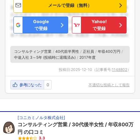
メールで登録（無料）
Google
Yahoo!
で登録
で登録
コンサルティング営業
40代前半男性
正社員
年収400万円
中途入社 3～5年 (投稿時に退職済み)
2017年度
投稿日:
2025-12-10
（記事番号:
1148802
）
参考になった
0
不適切な投稿として報告
[
コニカミノルタ株式会社
]
コンサルティング営業
30代後半女性
年収800万
円
の口コミ
3.3