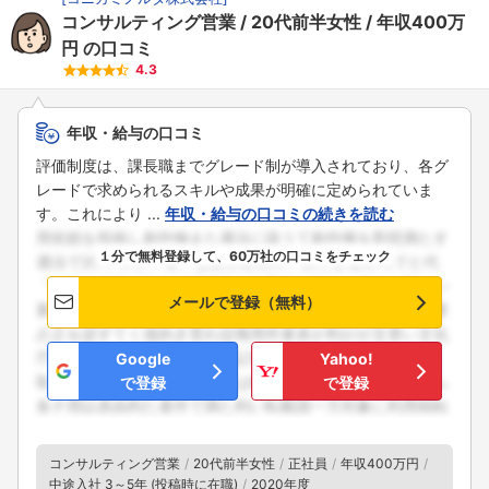
コンサルティング営業
20代前半女性
年収400万
円
の口コミ
4.3
年収・給与の口コミ
評価制度は、課長職までグレード制が導入されており、各グ
レードで求められるスキルや成果が明確に定められていま
す。これにより ...
年収・給与の口コミの続きを読む
１分で無料登録して、60万社の口コミをチェック
メールで登録（無料）
Google
Yahoo!
で登録
で登録
コンサルティング営業
20代前半女性
正社員
年収400万円
中途入社 3～5年 (投稿時に在職)
2020年度