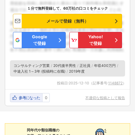
１分で無料登録して、60万社の口コミをチェック
メールで登録（無料）
Google
Yahoo!
で登録
で登録
コンサルティング営業
20代後半男性
正社員
年収400万円
中途入社 1～3年 (投稿時に在職)
2019年度
投稿日:
2025-12-10
（記事番号:
1148872
）
参考になった
0
不適切な投稿として報告
同年代や類似職種の