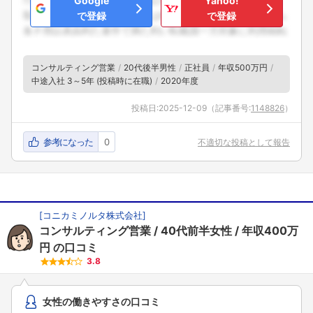
Google
Yahoo!
で登録
で登録
コンサルティング営業
20代後半男性
正社員
年収500万円
中途入社 3～5年 (投稿時に在職)
2020年度
投稿日:
2025-12-09
（記事番号:
1148826
）
参考になった
0
不適切な投稿として報告
[
コニカミノルタ株式会社
]
コンサルティング営業
40代前半女性
年収400万
円
の口コミ
3.8
女性の働きやすさの口コミ