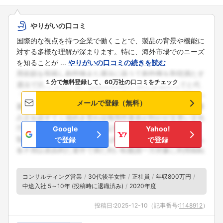
やりがいの口コミ
国際的な視点を持つ企業で働くことで、製品の背景や機能に
対する多様な理解が深まります。特に、海外市場でのニーズ
を知ることが ...
やりがいの口コミの続きを読む
１分で無料登録して、60万社の口コミをチェック
メールで登録（無料）
Google
Yahoo!
で登録
で登録
コンサルティング営業
30代後半女性
正社員
年収800万円
中途入社 5～10年 (投稿時に退職済み)
2020年度
投稿日:
2025-12-10
（記事番号:
1148912
）