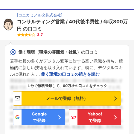
こちらの企業もフォローしませんか？
[
コニカミノルタ株式会社
]
コンサルティング営業
40代後半男性
年収800万
円
の口コミ
3.7
働く環境（職場の雰囲気・社風）の口コミ
若手社員の多くがデジタル変革に対する高い意識を持ち、積
極的に新しい技術を取り入れています。特に、デジタルスキ
ルに優れた人 ...
働く環境の口コミの続きを読む
１分で無料登録して、60万社の口コミをチェック
メールで登録（無料）
Google
Yahoo!
で登録
で登録