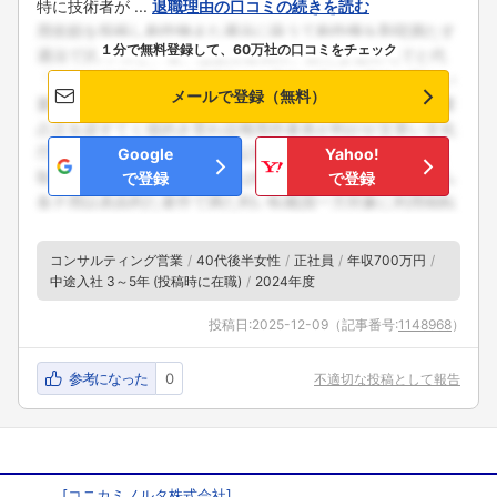
特に技術者が ...
退職理由の口コミの続きを読む
１分で無料登録して、60万社の口コミをチェック
メールで登録（無料）
Google
Yahoo!
で登録
で登録
コンサルティング営業
40代後半女性
正社員
年収700万円
中途入社 3～5年 (投稿時に在職)
2024年度
投稿日:
2025-12-09
（記事番号:
1148968
）
参考になった
0
不適切な投稿として報告
[
コニカミノルタ株式会社
]