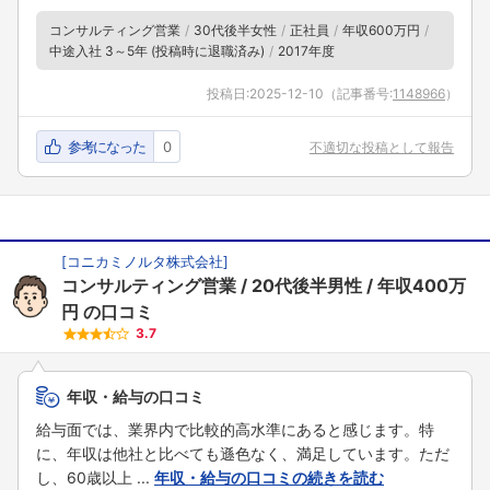
コンサルティング営業
30代後半女性
正社員
年収600万円
中途入社 3～5年 (投稿時に退職済み)
2017年度
投稿日:
2025-12-10
（記事番号:
1148966
）
参考になった
0
不適切な投稿として報告
[
コニカミノルタ株式会社
]
コンサルティング営業
20代後半男性
年収400万
円
の口コミ
3.7
年収・給与の口コミ
給与面では、業界内で比較的高水準にあると感じます。特
に、年収は他社と比べても遜色なく、満足しています。ただ
し、60歳以上 ...
年収・給与の口コミの続きを読む