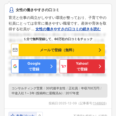
女性の働きやすさの口コミ
育児と仕事の両立がしやすい環境が整っており、子育て中の
社員にとっては非常に働きやすい職場です。産休や育休を取
得する社員が ...
女性の働きやすさの口コミの続きを読む
１分で無料登録して、60万社の口コミをチェック
メールで登録（無料）
Google
Yahoo!
で登録
で登録
コンサルティング営業
30代後半女性
正社員
年収700万円
中途入社 1～3年 (投稿時に退職済み)
2017年度
投稿日:
2025-12-09
（記事番号:
1148926
）
参考になった
0
不適切な投稿として報告