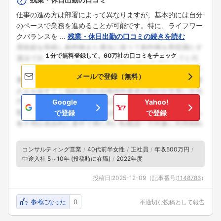
仕事の進め方は部署によって異なりますが、基本的には自分
のペースで業務を進めることが可能です。特に、ライフワー
クバランスを ...
残業・休日出勤の口コミの続きを読む
１分で無料登録して、60万社の口コミをチェック
メールで登録（無料）
Google
Yahoo!
で登録
で登録
コンサルティング営業
40代前半女性
正社員
年収500万円
中途入社 5～10年 (投稿時に在職)
2022年度
投稿日:
2025-12-09
（記事番号:
1148786
）
参考になった
0
不適切な投稿として報告