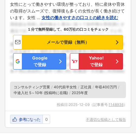
女性にとって働きやすい環境が整っており、特に産休や育休
の取得がスムーズで、復帰後も多くの女性が長く働き続けて
います。女性 ...
女性の働きやすさの口コミの続きを読む
１分で無料登録して、60万社の口コミをチェック
メールで登録（無料）
Google
Yahoo!
で登録
で登録
コンサルティング営業
40代前半女性
正社員
年収400万円
中途入社 5～10年 (投稿時に在職)
2025年度
投稿日:
2025-12-09
（記事番号:
1148936
）
参考になった
0
不適切な投稿として報告
フォローしました