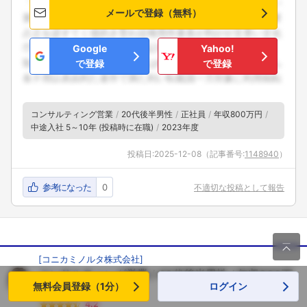
メールで登録（無料）
Google
Yahoo!
で登録
で登録
コンサルティング営業
20代後半男性
正社員
年収800万円
中途入社 5～10年 (投稿時に在職)
2023年度
投稿日:
2025-12-08
（記事番号:
1148940
）
参考になった
0
不適切な投稿として報告

[
コニカミノルタ株式会社
]
コンサルティング営業
40代後半男性
年収900万
無料会員登録（1分）
ログイン
円
の口コミ
4.2