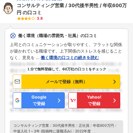
コンサルティング営業
30代後半男性
年収600万
円
の口コミ
3.8
働く環境（職場の雰囲気・社風）の口コミ
上司とのコミュニケーションが取りやすく、フラットな関係
が築かれている職場です。上下関係のストレスを感じること
なく、意見を ...
働く環境の口コミの続きを読む
１分で無料登録して、60万社の口コミをチェック
メールで登録（無料）
Google
Yahoo!
で登録
で登録
コンサルティング営業
30代後半男性
正社員
年収600万円
中途入社 1～3年 (投稿時に退職済み)
2022年度