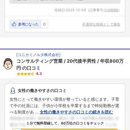
投稿日:
2025-12-08
（記事番号:
1148888
）
参考になった
0
不適切な投稿として報告
[
コニカミノルタ株式会社
]
コンサルティング営業
20代後半男性
年収800万
円
の口コミ
4.3
女性の働きやすさの口コミ
女性にとって働きやすい環境が整っていると感じます。子育
て中の社員には、子供が小学校を卒業するまで時短勤務が選
べる制度があ ...
女性の働きやすさの口コミの続きを読む
１分で無料登録して、60万社の口コミをチェック