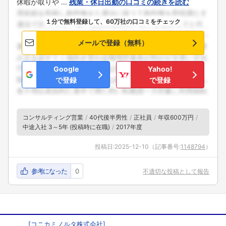
休暇が取りや ...
残業・休日出勤の口コミの続きを読む
１分で無料登録して、60万社の口コミをチェック
メールで登録（無料）
Google
Yahoo!
で登録
で登録
コンサルティング営業
40代後半男性
正社員
年収600万円
中途入社 3～5年 (投稿時に在職)
2017年度
投稿日:
2025-12-10
（記事番号:
1148794
）
参考になった
0
不適切な投稿として報告
[
コニカミノルタ株式会社
]