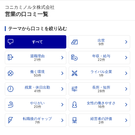
コニカミノルタ株式会社
営業の口コミ一覧
テーマから口コミを絞り込む
出世
すべて
9件
退職理由
年収・給与
21件
22件
働く環境
ライバル企業
50件
1件
残業・休日出勤
長所・短所
41件
28件
やりがい
女性の働きやすさ
20件
16件
転職後のギャップ
経営者の評価
7件
2件