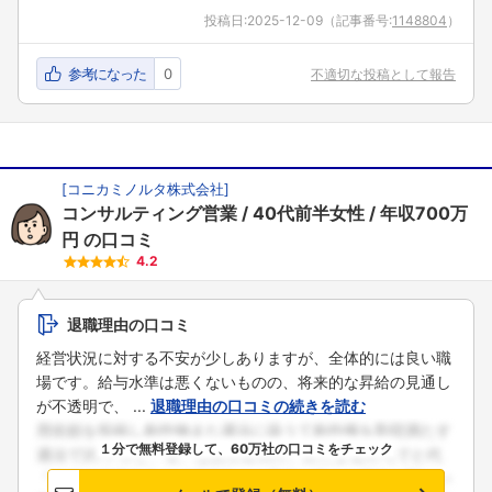
投稿日:
2025-12-09
（記事番号:
1148804
）
参考になった
0
不適切な投稿として報告
[
コニカミノルタ株式会社
]
コンサルティング営業
40代前半女性
年収700万
円
の口コミ
4.2
退職理由の口コミ
経営状況に対する不安が少しありますが、全体的には良い職
場です。給与水準は悪くないものの、将来的な昇給の見通し
が不透明で、 ...
退職理由の口コミの続きを読む
１分で無料登録して、60万社の口コミをチェック