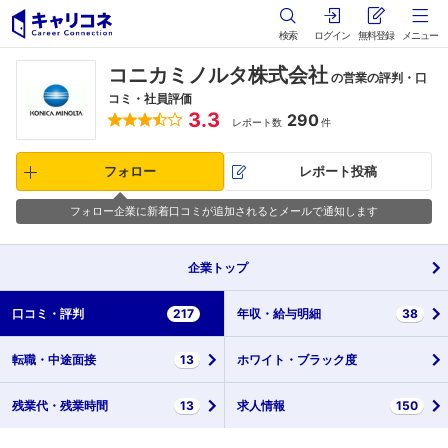
検索
ログイン
無料登録
メニュー
コニカミノルタ株式会社
の営業の評判・口
コミ・社員評価
3.3
290
レポート数
件
フォロー
レポート投稿
フォロー企業に新着口コミが追加されるとメールで通知します
企業
トップ
口コミ・
評判
217
年収・
給与明細
38
転職・
中途面接
13
ホワイト・
ブラック度
残業代・
残業時間
13
求人情報
150