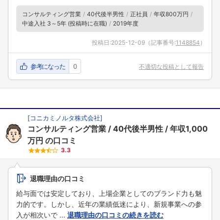
コンサルティング営業
40代後半男性
正社員
年収800万円
中途入社 3～5年 (投稿時に在職)
2019年度
投稿日:
2025-12-09
（記事番号:
1148854
）
参考になった
0
不適切な投稿として報告
[
コニカミノルタ株式会社
]
コンサルティング営業
40代後半男性
年収1,000
万円
の口コミ
3.3
退職理由の口コミ
給与面では安定しており、上場企業としてのブランド力も魅
力的です。しかし、近年の業績低迷により、新規事業への参
入が相次いで ...
退職理由の口コミの続きを読む