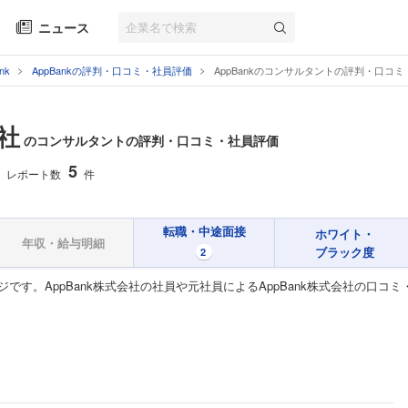
ニュース
nk
AppBankの評判・口コミ・社員評価
AppBankのコンサルタントの評判・口コ
会社
のコンサルタントの評判・口コミ・社員評価
5
レポート数
件
転職・中途面接
ホワイト・
年収・給与明細
ブラック度
2
ジです。AppBank株式会社の社員や元社員によるAppBank株式会社の口