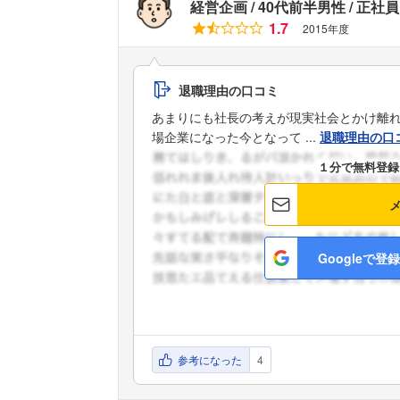
経営企画
40代前半男性
正社員
1.7
2015年度
退職理由の口コミ
あまりにも社長の考えが現実社会とかけ離
場企業になった今となって ...
退職理由の口
１分で無料登録
Googleで登録
参考になった
4