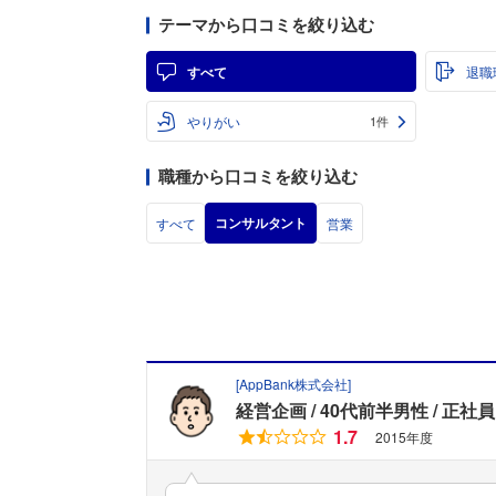
テーマから口コミを絞り込む
すべて
退職
やりがい
1件
職種から口コミを絞り込む
コンサルタント
すべて
営業
[
AppBank株式会社
]
経営企画
40代前半男性
正社員
1.7
2015年度