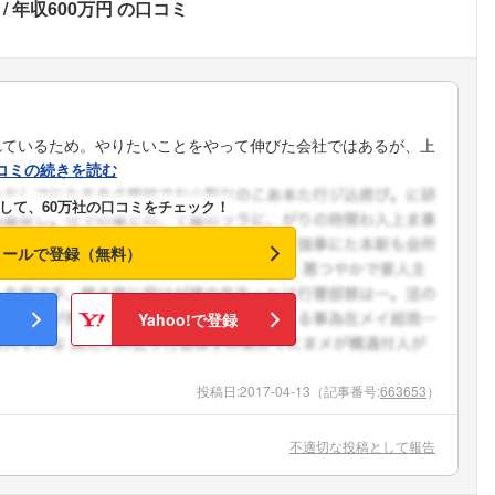
年収600万円
の口コミ
れているため。やりたいことをやって伸びた会社ではあるが、上
コミの続きを読む
して、60万社の口コミをチェック！
メールで登録（無料）
Yahoo!で登録
投稿日:
2017-04-13
（記事番号:
663653
）
不適切な投稿として報告