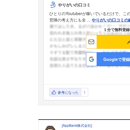
やりがいの口コミ
ひとりのYoutuberが稼いでいるだけで
営陣の考え方にも全 ...
やりがいの口コミの
１分で無料登録
Googleで登録
参考になった
1
[
AppBank株式会社
]