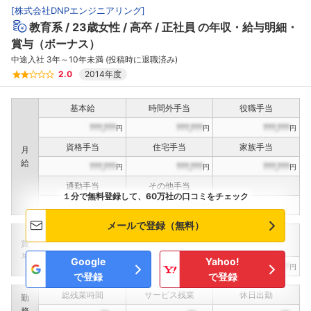
[
株式会社DNPエンジニアリング
]
教育系
23歳女性
高卒
正社員
の年収・給与明細・
賞与（ボーナス）
中途入社 3年～10年未満 (投稿時に退職済み)
2.0
2014年度
基本給
時間外手当
役職手当
???,???
???,???
???,???
円
円
円
資格手当
住宅手当
家族手当
月
給
???,???
???,???
???,???
円
円
円
通勤手当
その他手当
１分で無料登録して、60万社の口コミをチェック
???,???
???,???
円
円
メールで登録（無料）
定期賞与
決算賞与
インセンティブ賞与
賞
（
??
回計）
（
??
回計）
与
Google
Yahoo!
???,???
???,???
???,???
円
円
円
で登録
で登録
総残業時間
サービス残業
休日出勤
勤
務