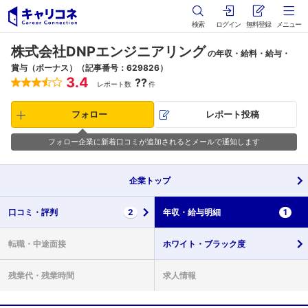
検索
ログイン
無料登録
メニュー
株式会社DNPエンジニアリング
の年収・給料・給与・
賞与（ボーナス）（記事番号：629826）
3.4
??
レポート数
件
フォロー
レポート投稿
フォロー企業に新着口コミが追加されるとメールで通知します
企業
トップ
口コミ・
評判
2
年収・
給与明細
1
転職・
中途面接
ホワイト・
ブラック度
残業代・
残業時間
求人情報