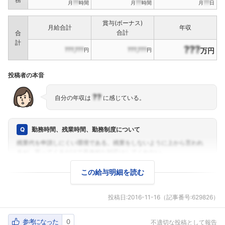
??
??
??
月
時間
月
時間
月
日
賞与(ボーナス)
月給合計
年収
合計
合
計
???
???,???
???,???
万円
円
円
投稿者の本音
??
自分の年収は
に感じている。
勤務時間、残業時間、勤務制度について
この給与明細を読む
投稿日:
2016-11-16
（記事番号:629826）
参考になった
0
不適切な投稿として報告