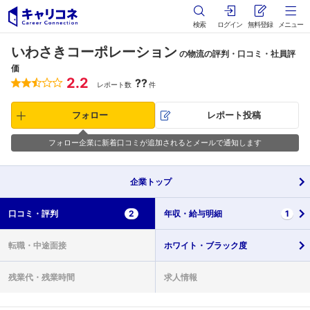
検索
ログイン
無料登録
メニュー
いわさきコーポレーション
の物流の評判・口コミ・社員評
価
2.2
??
レポート数
件
フォロー
レポート投稿
フォロー企業に新着口コミが追加されるとメールで通知します
企業
トップ
口コミ・
評判
2
年収・
給与明細
1
転職・
中途面接
ホワイト・
ブラック度
残業代・
残業時間
求人情報