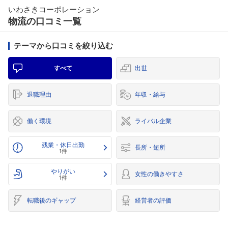
いわさきコーポレーション
物流の口コミ一覧
テーマから口コミを絞り込む
すべて
出世
退職理由
年収・給与
働く環境
ライバル企業
残業・休日出勤
長所・短所
1件
やりがい
女性の働きやすさ
1件
転職後のギャップ
経営者の評価