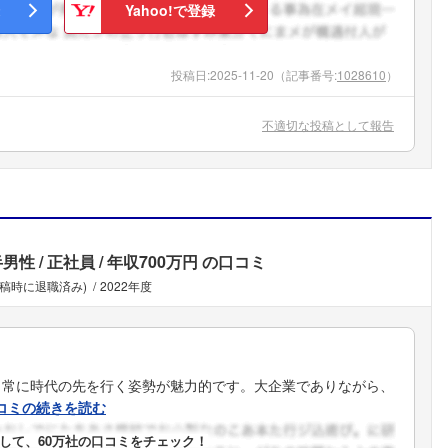
Yahoo!で登録
投稿日:
2025-11-20
（記事番号:
1028610
）
不適切な投稿として報告
半男性
正社員
年収700万円
の口コミ
投稿時に退職済み)
2022年度
、常に時代の先を行く姿勢が魅力的です。大企業でありながら、
コミの続きを読む
して、60万社の口コミをチェック！