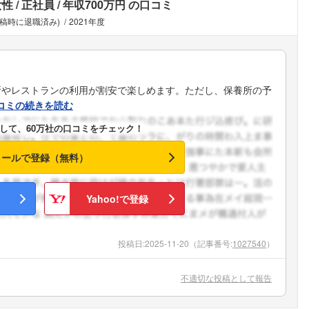
女性
正社員
年収700万円
の口コミ
投稿時に退職済み)
2021年度
所やレストランの利用が割安で楽しめます。ただし、保養所の予
コミの続きを読む
して、60万社の口コミをチェック！
メールで登録（無料）
Yahoo!で登録
投稿日:
2025-11-20
（記事番号:
1027540
）
不適切な投稿として報告