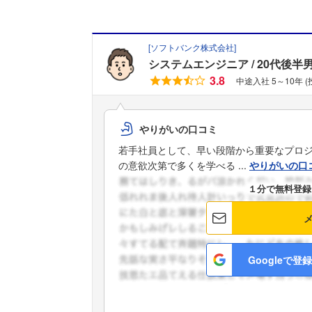
[
ソフトバンク株式会社
]
システムエンジニア
20代後半
3.8
中途入社 5～10年 
やりがいの口コミ
若手社員として、早い段階から重要なプロ
の意欲次第で多くを学べる ...
やりがいの口
１分で無料登録
Googleで登録