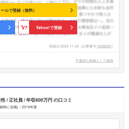
メールで登録（無料）
Yahoo!で登録
投稿日:
2025-11-20
（記事番号:
1028302
）
不適切な投稿として報告
男性
正社員
年収600万円
の口コミ
投稿時に在職)
2019年度