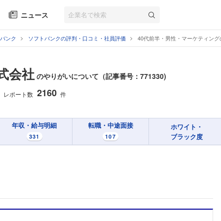
ニュース
バンク
ソフトバンクの評判・口コミ・社員評価
40代前半・男性・マーケティン
式会社
のやりがいについて（記事番号：771330)
2160
レポート数
件
年収・給与明細
転職・中途面接
ホワイト・
ブラック度
331
107