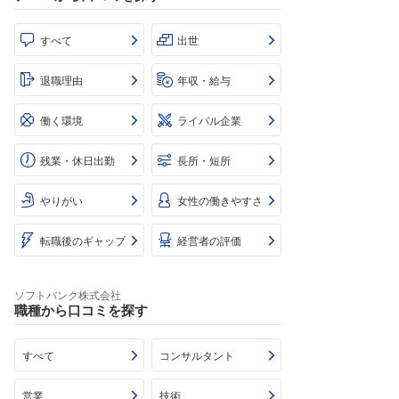
すべて
出世
退職理由
年収・給与
働く環境
ライバル企業
残業・休日出勤
長所・短所
やりがい
女性の働きやすさ
転職後のギャップ
経営者の評価
ソフトバンク株式会社
職種から口コミを探す
すべて
コンサルタント
営業
技術