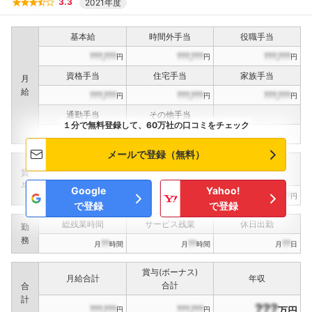
3.3
2021年度
基本給
時間外手当
役職手当
???,???
???,???
???,???
円
円
円
資格手当
住宅手当
家族手当
月
給
???,???
???,???
???,???
円
円
円
通勤手当
その他手当
１分で無料登録して、60万社の口コミをチェック
???,???
???,???
円
円
メールで登録（無料）
定期賞与
決算賞与
インセンティブ賞与
賞
（
??
回計）
（
??
回計）
与
Google
Yahoo!
???,???
???,???
???,???
円
円
円
で登録
で登録
総残業時間
サービス残業
休日出勤
勤
務
??
??
??
月
時間
月
時間
月
日
賞与(ボーナス)
月給合計
年収
合計
合
計
???
???,???
???,???
万円
円
円