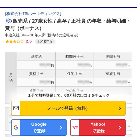
[
株式会社TSIホールディングス
]
販売系
27歳女性
高卒
正社員
の年収・給与明細・
賞与（ボーナス）
中途入社 3年～10年未満 (投稿時に退職済み)
2.5
2018年度
基本給
時間外手当
役職手当
???,???
???,???
???,???
円
円
円
資格手当
住宅手当
家族手当
月
給
???,???
???,???
???,???
円
円
円
通勤手当
その他手当
１分で無料登録して、60万社の口コミをチェック
???,???
???,???
円
円
メールで登録（無料）
定期賞与
決算賞与
インセンティブ賞与
賞
（
??
回計）
（
??
回計）
与
Google
Yahoo!
???,???
???,???
???,???
円
円
円
で登録
で登録