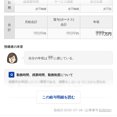
総残業時間
サービス残業
休日出勤
勤
務
??
??
??
月
時間
月
時間
月
日
賞与(ボーナス)
月給合計
年収
合計
合
フォローしました
計
???
???,???
???,???
万円
円
円
こちらの企業もフォローしませんか？
投稿者の本音
??
自分の年収は
に感じている。
勤務時間、残業時間、勤務制度について
この給与明細を読む
投稿日:
2020-07-26
（記事番号:
838093
）