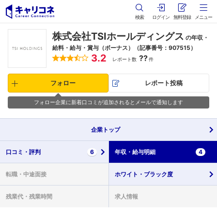
検索
ログイン
無料登録
メニュー
株式会社TSIホールディングス
の年収・
給料・給与・賞与（ボーナス）（記事番号：907515）
3.2
??
レポート数
件
フォロー
レポート投稿
フォロー企業に新着口コミが追加されるとメールで通知します
企業
トップ
口コミ・
評判
6
年収・
給与明細
4
転職・
中途面接
ホワイト・
ブラック度
残業代・
残業時間
求人情報