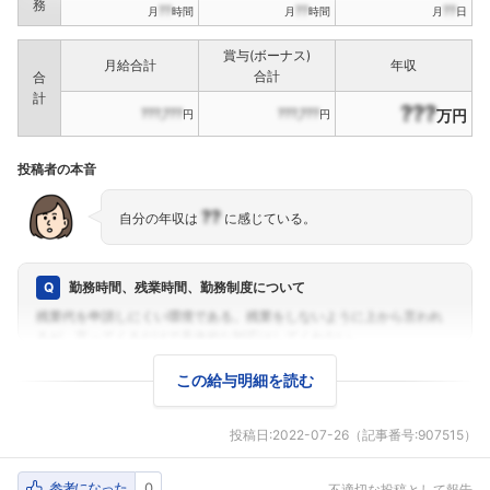
務
??
??
??
月
時間
月
時間
月
日
賞与(ボーナス)
月給合計
年収
合計
合
計
???
???,???
???,???
万円
円
円
投稿者の本音
??
自分の年収は
に感じている。
勤務時間、残業時間、勤務制度について
この給与明細を読む
投稿日:
2022-07-26
（記事番号:907515）
参考になった
0
不適切な投稿として報告