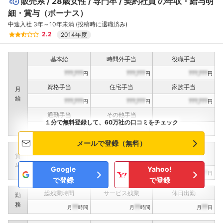
販売系
28歳女性
専門卒
契約社員
の年収・給与明
細・賞与（ボーナス）
中途入社 3年～10年未満 (投稿時に退職済み)
2.2
2014年度
基本給
時間外手当
役職手当
???,???
???,???
???,???
円
円
円
資格手当
住宅手当
家族手当
月
給
???,???
???,???
???,???
円
円
円
通勤手当
その他手当
１分で無料登録して、60万社の口コミをチェック
???,???
???,???
円
円
メールで登録（無料）
定期賞与
決算賞与
インセンティブ賞与
賞
（
??
回計）
（
??
回計）
与
Google
Yahoo!
???,???
???,???
???,???
円
円
円
で登録
で登録
総残業時間
サービス残業
休日出勤
勤
務
??
??
??
月
時間
月
時間
月
日