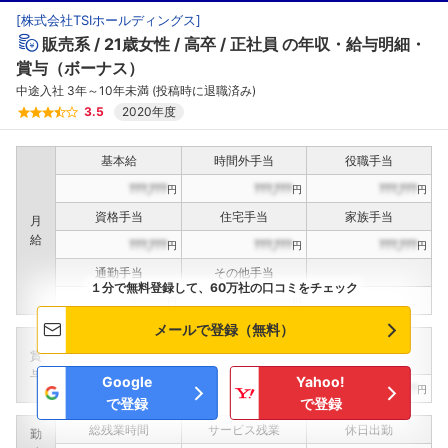
[
株式会社TSIホールディングス
]
販売系
21歳女性
高卒
正社員
の年収・給与明細・
賞与（ボーナス）
中途入社 3年～10年未満 (投稿時に退職済み)
3.5
2020年度
基本給
時間外手当
役職手当
???,???
???,???
???,???
円
円
円
資格手当
住宅手当
家族手当
月
給
???,???
???,???
???,???
円
円
円
通勤手当
その他手当
１分で無料登録して、60万社の口コミをチェック
???,???
???,???
円
円
メールで登録（無料）
定期賞与
決算賞与
インセンティブ賞与
賞
（
??
回計）
（
??
回計）
与
Google
Yahoo!
???,???
???,???
???,???
円
円
円
で登録
で登録
総残業時間
サービス残業
休日出勤
勤