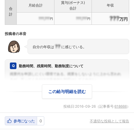
賞与(ボーナス)
月給合計
年収
合計
合
計
???
???,???
???,???
万円
円
円
投稿者の本音
??
自分の年収は
に感じている。
勤務時間、残業時間、勤務制度について
この給与明細を読む
投稿日:
2016-09-26
（記事番号:
618666
）
参考になった
0
不適切な投稿として報告