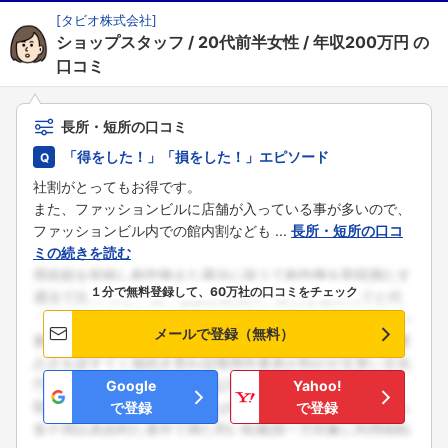
[
タビオ株式会社
]
ショップスタッフ
20代前半女性
年収200万円
の
口コミ
長所・短所の口コミ
「得をした！」「損をした！」エピソード
社割がとってもお得です。
また、ファッションビルに店舗が入っている事が多いので、
ファッションビル内での館内割なども ...
長所・短所の口コ
ミの続きを読む
１分で無料登録して、60万社の口コミをチェック
メールで登録（無料）
Google
Yahoo!
で登録
で登録