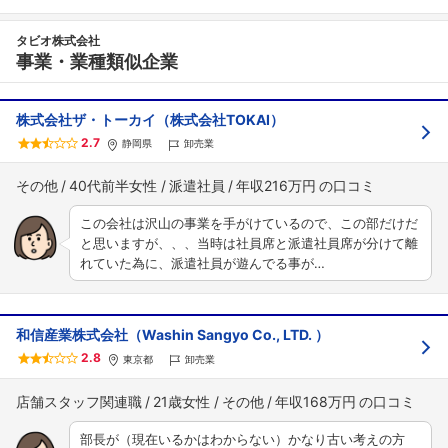
タビオ株式会社
事業・業種類似企業
株式会社ザ・トーカイ（株式会社TOKAI）
2.7
静岡県
卸売業
その他
40代前半女性
派遣社員
年収216万円
この会社は沢山の事業を手がけているので、この部だけだ
と思いますが、、、当時は社員席と派遣社員席が分けて離
れていた為に、派遣社員が遊んでる事が…
和信産業株式会社（Washin Sangyo Co., LTD. ）
2.8
東京都
卸売業
店舗スタッフ関連職
21歳女性
その他
年収168万円
部長が（現在いるかはわからない）かなり古い考えの方