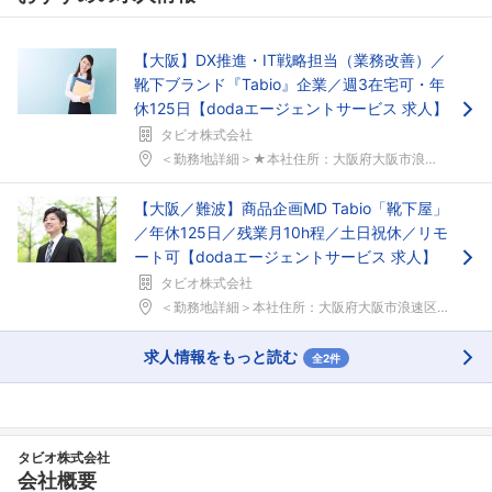
フォローしました
こちらの企業もフォローしませんか？
【大阪】DX推進・IT戦略担当（業務改善）／
靴下ブランド『Tabio』企業／週3在宅可・年
休125日【dodaエージェントサービス 求人】
タビオ株式会社
＜勤務地詳細＞★本社住所：大阪府大阪市浪速区難波中...
【大阪／難波】商品企画MD Tabio「靴下屋」
／年休125日／残業月10h程／土日祝休／リモ
ート可【dodaエージェントサービス 求人】
タビオ株式会社
＜勤務地詳細＞本社住所：大阪府大阪市浪速区難波中2...
求人情報をもっと読む
全2件
タビオ株式会社
会社概要