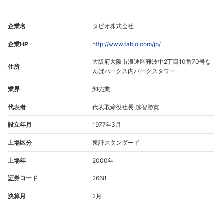
企業名
タビオ株式会社
企業HP
http://www.tabio.com/jp/
大阪府大阪市浪速区難波中2丁目10番70号な
住所
んばパークス内パークスタワー
業界
卸売業
代表者
代表取締役社長 越智勝寛
設立年月
1977年3月
上場区分
東証スタンダード
上場年
2000年
証券コード
2668
決算月
2月