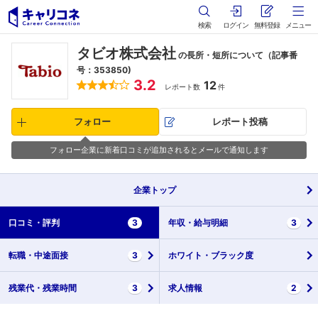
検索
ログイン
無料登録
メニュー
タビオ株式会社
の長所・短所について（記事番
号：353850)
3.2
12
レポート数
件
フォロー
レポート投稿
フォロー企業に新着口コミが追加されるとメールで通知します
企業
トップ
口コミ・
評判
3
年収・
給与明細
3
転職・
中途面接
3
ホワイト・
ブラック度
残業代・
残業時間
3
求人情報
2