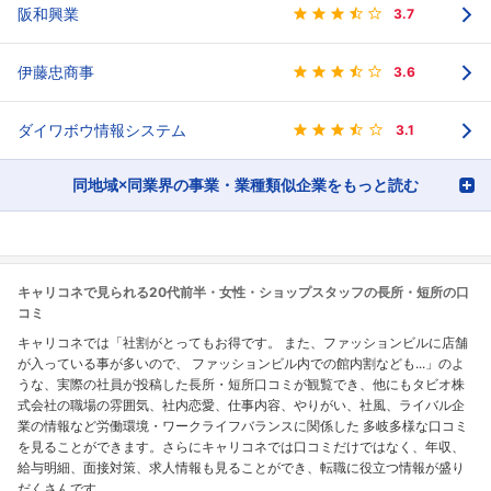
阪和興業
3.7
伊藤忠商事
3.6
ダイワボウ情報システム
3.1
同地域×同業界の事業・業種類似企業をもっと読む
キャリコネで見られる20代前半・女性・ショップスタッフの長所・短所の口
コミ
キャリコネでは「社割がとってもお得です。 また、ファッションビルに店舗
が入っている事が多いので、 ファッションビル内での館内割なども...」のよ
うな、実際の社員が投稿した長所・短所口コミが観覧でき、他にもタビオ株
式会社の職場の雰囲気、社内恋愛、仕事内容、やりがい、社風、ライバル企
業の情報など労働環境・ワークライフバランスに関係した 多岐多様な口コミ
を見ることができます。さらにキャリコネでは口コミだけではなく、年収、
給与明細、面接対策、求人情報も見ることができ、転職に役立つ情報が盛り
だくさんです。