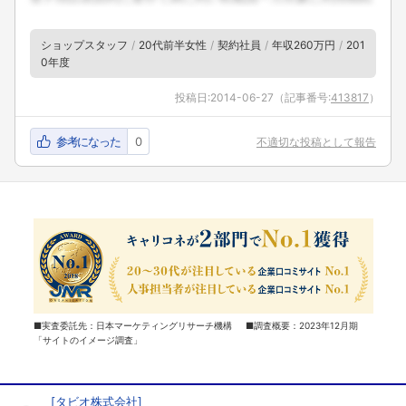
ショップスタッフ
20代前半女性
契約社員
年収260万円
201
0年度
投稿日:
2014-06-27
（記事番号:
413817
）
参考になった
0
不適切な投稿として報告
■実査委託先：日本マーケティングリサーチ機構 ■調査概要：2023年12月期
「サイトのイメージ調査」
[
タビオ株式会社
]