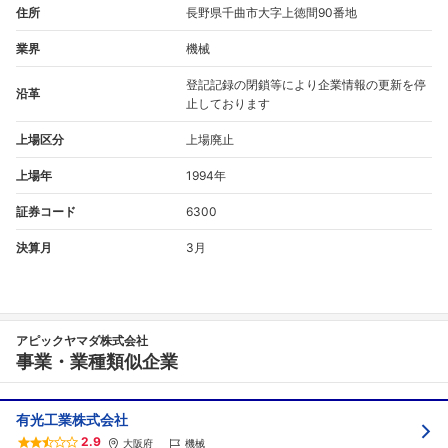
住所
長野県千曲市大字上徳間90番地
業界
機械
登記記録の閉鎖等により企業情報の更新を停
沿革
止しております
上場区分
上場廃止
上場年
1994年
証券コード
6300
決算月
3月
アピックヤマダ株式会社
事業・業種類似企業
有光工業株式会社
2.9
大阪府
機械