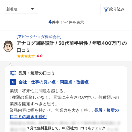
絞り込み
新着順
4
件中 1〜4件を表示
[
アピックヤマダ株式会社
]
アナログ回路設計
50代前半男性
年収400万円
の
口コミ
4.0
長所・短所の口コミ
会社・仕事の良い点・問題点・改善点
業績・将来性に問題を感じる。
1種類の業務しかなく、景気に左右されやすい。何種類かの
業務を開拓すべきと思う。
業務内容に幅を持たせ、営業力を大きく持 ...
長所・短所の
口コミの続きを読む
１分で無料登録して、60万社の口コミをチェック