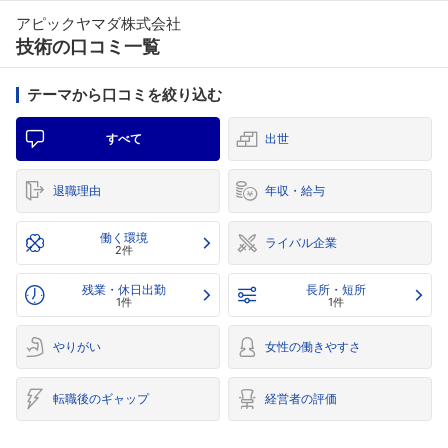
アピックヤマダ株式会社
技術の口コミ一覧
テーマから口コミを絞り込む
すべて
出世
退職理由
年収・給与
働く環境
ライバル企業
2件
残業・休日出勤
長所・短所
1件
1件
やりがい
女性の働きやすさ
転職後のギャップ
経営者の評価