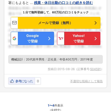
署にもよると ...
残業・休日出勤の口コミの続きを読む
フォローしました
１分で無料登録して、60万社の口コミをチェック
こちらの企業もフォローしませんか？
メールで登録（無料）
Google
Yahoo!
で登録
で登録
機械設計
20代前半男性
正社員
年収400万円
2011年度
投稿日:
2015-08-26
（記事番号:
504591
）
参考になった
0
不適切な投稿として報告
1〜4
件表示
（全4件中）