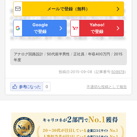
メールで登録（無料）
Google
Yahoo!
で登録
で登録
アナログ回路設計
50代前半男性
正社員
年収400万円
2015
年度
投稿日:
2015-09-08
（記事番号:
508978
）
参考になった
0
不適切な投稿として報告