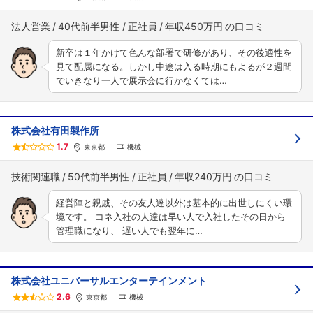
法人営業
40代前半男性
正社員
年収450万円
新卒は１年かけて色んな部署で研修があり、その後適性を
見て配属になる。しかし中途は入る時期にもよるが２週間
でいきなり一人で展示会に行かなくては…
株式会社有田製作所
1.7
東京都
機械
技術関連職
50代前半男性
正社員
年収240万円
経営陣と親戚、その友人達以外は基本的に出世しにくい環
境です。 コネ入社の人達は早い人で入社したその日から
管理職になり、 遅い人でも翌年に…
株式会社ユニバーサルエンターテインメント
2.6
東京都
機械