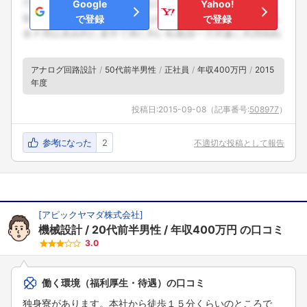
Google
Yahoo!
で登録
で登録
アナログ回路設計
50代前半男性
正社員
年収400万円
2015
年度
投稿日:
2015-09-08
（記事番号:
508977
）
参考になった
2
不適切な投稿として報告
[
アピックヤマダ株式会社
]
機械設計
20代前半男性
年収400万円
の口コミ
3.0
働く環境（福利厚生・待遇）の口コミ
独身寮があります。本社から徒歩１５分くらいのところで