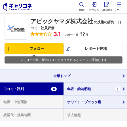
検索
ログイン
無料登録
メニュー
アピックヤマダ株式会社
の技術の評判・口
コミ・社員評価
3.1
??
レポート数
件
フォロー
レポート投稿
フォロー企業に新着口コミが追加されるとメールで通知します
企業
トップ
口コミ・
評判
4
年収・
給与明細
1
転職・
中途面接
ホワイト・
ブラック度
残業代・
残業時間
求人情報