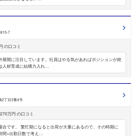
15-7
円
外展開に注目しています。社員はやる気があればポジションが絶
は人材育成に結構力入れ…
2丁目3番4号
270万円
場合です。 繁忙期になると出荷が大量にあるので、その時期に
時間×出勤日数で考え…