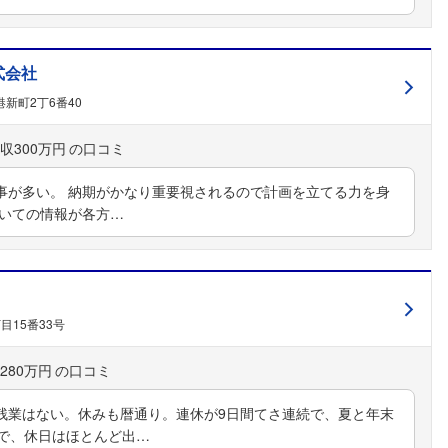
式会社
新町2丁6番40
収300万円
事が多い。 納期がかなり重要視されるので計画を立てる力を身
ついての情報が各方…
目15番33号
280万円
残業はない。休みも暦通り。連休が9日間てさ連続で、夏と年末
どで、休日はほとんど出…