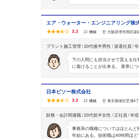
エア・ウォーター・エンジニアリング株
3.3
機械
大阪府堺市西区築港
プラント施工管理
20代後半男性
派遣社員
年
下の人間にも担当させて貰える仕
に着けることが出来る。 業界に
日本ビソー株式会社
3.3
機械
東京都港区芝浦4丁
財務・会計関連職
20代前半女性
正社員
年収
事務系の職種についてはほとんど
年始にある。技術職は40時間ほ