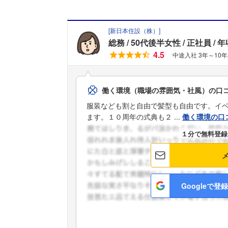
[
新日本住設（株）
]
総務
50代後半女性
正社員
年
4.5
中途入社 3年～10年
働く環境（職場の雰囲気・社風）の口
服装なども割と自由で髪型も自由です。イ
ます。１０周年の式典も２ ...
働く環境の口
１分で無料登録
Googleで登録