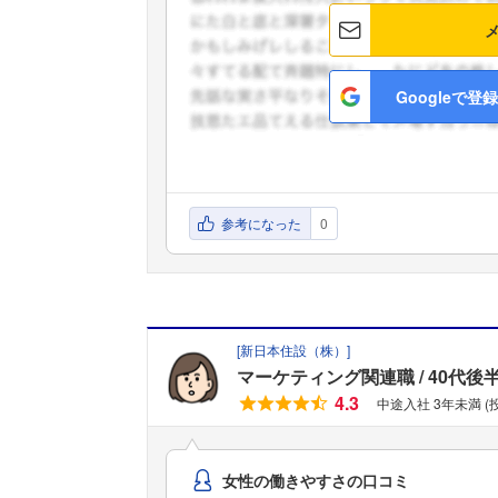
Googleで登録
参考になった
0
[
新日本住設（株）
]
マーケティング関連職
40代後
4.3
中途入社 3年未満 (
女性の働きやすさの口コミ