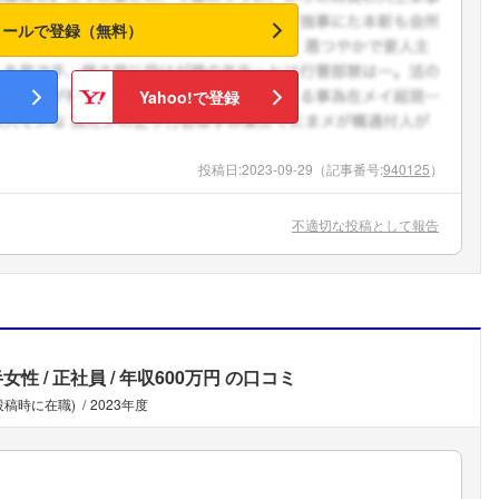
メールで登録（無料）
Yahoo!で登録
投稿日:
2023-09-29
（記事番号:
940125
）
不適切な投稿として報告
半女性
正社員
年収600万円
の口コミ
投稿時に在職)
2023年度