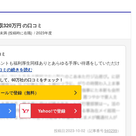
収320万円
の口コミ
未満 (投稿時に在職)
2023年度
コミ
ベントも福利厚生同様ありとあらゆる手厚い待遇をしていただけ
コミの続きを読む
して、60万社の口コミをチェック！
メールで登録（無料）
Yahoo!で登録
フォローしました
投稿日:
2023-10-02
（記事番号:
940299
）