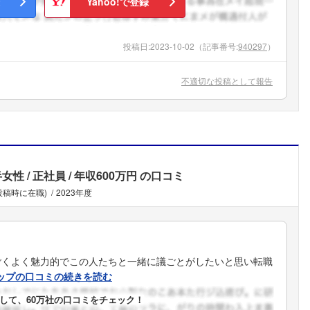
Yahoo!で登録
投稿日:
2023-10-02
（記事番号:
940297
）
不適切な投稿として報告
半女性
正社員
年収600万円
の口コミ
投稿時に在職)
2023年度
ごくよく魅力的でこの人たちと一緒に議ごとがしたいと思い転職
ップの口コミの続きを読む
して、60万社の口コミをチェック！