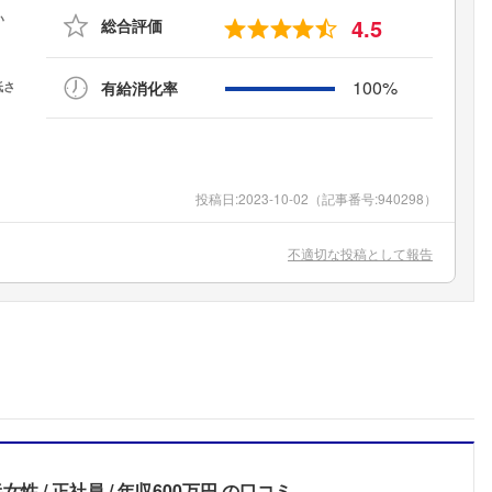
4.5
総合評価
100%
有給消化率
投稿日:
2023-10-02
（記事番号:940298）
不適切な投稿として報告
半女性
正社員
年収600万円
の口コミ