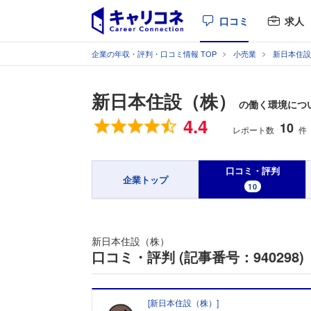
口コミ
求人
企業の年収・評判・口コミ情報 TOP
小売業
新日本住設
新日本住設（株）
の働く環境につい
総合評価
4.4
10
レポート数
件
口コミ・評判
企業トップ
10
新日本住設（株）
口コミ・評判 (記事番号：940298)
[
新日本住設（株）
]