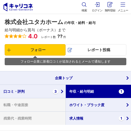
検索
ログイン
無料登録
メニュー
株式会社ユタカホーム
の年収・給料・給与
給与明細から賞与（ボーナス）まで
4.0
??
レポート数
件
フォロー
レポート投稿
フォロー企業に新着口コミが追加されるとメールで通知します
企業
トップ
口コミ・
評判
3
年収・
給与明細
1
転職・
中途面接
ホワイト・
ブラック度
残業代・
残業時間
求人情報
1