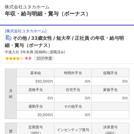
株式会社ユタカホーム
年収・給与明細・賞与（ボーナス）
[
株式会社ユタカホーム
]
その他
33歳女性
短大卒
正社員
の年収・給与明
細・賞与（ボーナス）
中途入社 3年未満 (投稿時に退職済み)
4.0
2021年度
基本給
時間外手当
役職手当
350,000
0
0
円
円
円
資格手当
住宅手当
家族手当
月
給
0
0
0
円
円
円
通勤手当
その他手当
20,000
0
円
円
定期賞与
決算賞与
インセンティブ賞与
賞
（0回計）
（0回計）