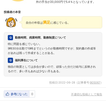
外の手当が20,000円で5.4％となっています。
投稿者の本音
満足
自分の年収は
に感じている。
勤務時間、残業時間、勤務制度について
特に問題を感じていない。
9時30分出勤で19時までというのが勤務時間ですが、契約書の作成等
があれば残って作成することがある。
福利厚生について
独自の制度としては歩合が多いので、頑張った分だけ給与に反映され
るので、多い月もあれば少ない月もある。
投稿日:
2022-06-28
（記事番号:
905067
）
参考になった
0
不適切な投稿として報告