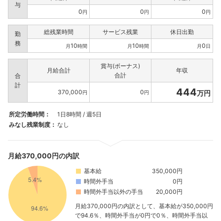
与
0
0
0
円
円
円
総残業時間
サービス残業
休日出勤
勤
務
10
10
0
月
時間
月
時間
月
日
賞与(ボーナス)
月給合計
年収
合計
合
計
444
370,000
0
万円
円
円
所定労働時間：
1日8時間 / 週5日
みなし残業制度：
なし
月給370,000円の内訳
基本給
350,000円
時間外手当
0円
時間外手当以外の手当
20,000円
月給370,000円の内訳として、基本給が350,000円
で94.6％、時間外手当が0円で0％、時間外手当以