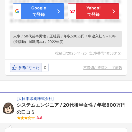
Google
Yahoo!
で登録
で登録
人事
50代前半男性
正社員
年収500万円
中途入社 5～10年
(投稿時に退職済み)
2022年度
投稿日:
2025-11-25
（記事番号:
1053315
）
参考になった
0
不適切な投稿として報告
[
大日本印刷株式会社
]
システムエンジニア
20代後半女性
年収800万円
の口コミ
3.8