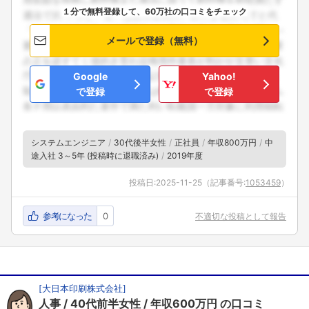
１分で無料登録して、60万社の口コミをチェック
メールで登録（無料）
Google
Yahoo!
で登録
で登録
システムエンジニア
30代後半女性
正社員
年収800万円
中
途入社 3～5年 (投稿時に退職済み)
2019年度
投稿日:
2025-11-25
（記事番号:
1053459
）
参考になった
0
不適切な投稿として報告
[
大日本印刷株式会社
]
人事
40代前半女性
年収600万円
の口コミ