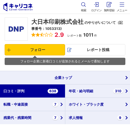
検索
ログイン
無料登録
メニュー
大日本印刷株式会社
のやりがいについて（記
事番号：1053313)
2.9
1011
レポート数
件
フォロー
レポート投稿
フォロー企業に新着口コミが追加されるとメールで通知します
企業
トップ
口コミ・
評判
638
年収・
給与明細
310
転職・
中途面接
7
ホワイト・
ブラック度
残業代・
残業時間
7
求人情報
9