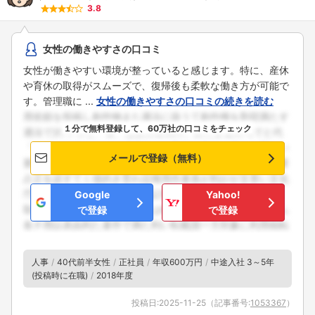
3.8
女性の働きやすさの口コミ
女性が働きやすい環境が整っていると感じます。特に、産休
や育休の取得がスムーズで、復帰後も柔軟な働き方が可能で
す。管理職に ...
女性の働きやすさの口コミの続きを読む
１分で無料登録して、60万社の口コミをチェック
メールで登録（無料）
Google
Yahoo!
で登録
で登録
人事
40代前半女性
正社員
年収600万円
中途入社 3～5年
(投稿時に在職)
2018年度
投稿日:
2025-11-25
（記事番号:
1053367
）