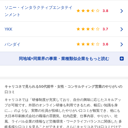
ソニー・インタラクティブエンタテイ
3.8
ンメント
YKK
3.7
バンダイ
3.6
同地域×同業界の事業・業種類似企業をもっと読む
キャリコネで見られる50代前半・女性・コンサルティング営業のやりがいの
口コミ
キャリコネでは「研修制度が充実しており、自分の興味に応じたスキルアッ
プが可能です。外部のオンライン研修も利用できるため、幅広い知識を身
に...」のような、実際の社員が投稿したやりがい口コミが観覧でき、他にも
大日本印刷株式会社の職場の雰囲気、社内恋愛、仕事内容、やりがい、社
風、ライバル企業の情報など労働環境・ワークライフバランスに関係した 多
岐多様な口コミを見ることができます。さらにキャリコネでは口コミだけで