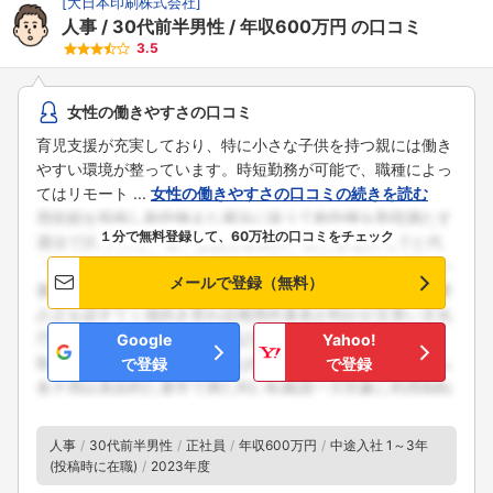
[
大日本印刷株式会社
]
人事
30代前半男性
年収600万円
の口コミ
3.5
女性の働きやすさの口コミ
育児支援が充実しており、特に小さな子供を持つ親には働き
やすい環境が整っています。時短勤務が可能で、職種によっ
てはリモート ...
女性の働きやすさの口コミの続きを読む
１分で無料登録して、60万社の口コミをチェック
メールで登録（無料）
Google
Yahoo!
で登録
で登録
人事
30代前半男性
正社員
年収600万円
中途入社 1～3年
(投稿時に在職)
2023年度