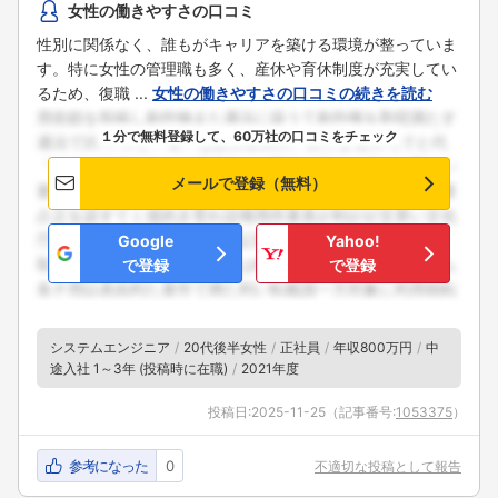
女性の働きやすさの口コミ
性別に関係なく、誰もがキャリアを築ける環境が整っていま
す。特に女性の管理職も多く、産休や育休制度が充実してい
るため、復職 ...
女性の働きやすさの口コミの続きを読む
１分で無料登録して、60万社の口コミをチェック
メールで登録（無料）
Google
Yahoo!
で登録
で登録
システムエンジニア
20代後半女性
正社員
年収800万円
中
途入社 1～3年 (投稿時に在職)
2021年度
投稿日:
2025-11-25
（記事番号:
1053375
）
参考になった
0
不適切な投稿として報告