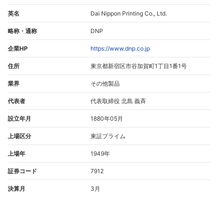
英名
Dai Nippon Printing Co., Ltd.
略称・通称
DNP
企業HP
https://www.dnp.co.jp
住所
東京都新宿区市谷加賀町1丁目1番1号
業界
その他製品
代表者
代表取締役 北島 義斉
設立年月
1880年05月
上場区分
東証プライム
上場年
1949年
証券コード
7912
決算月
3月