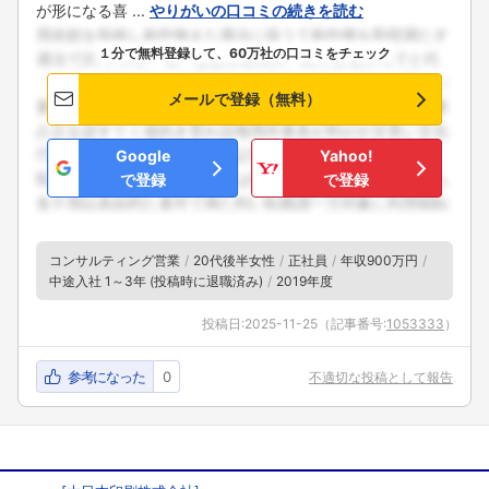
が形になる喜 ...
やりがいの口コミの続きを読む
１分で無料登録して、60万社の口コミをチェック
メールで登録（無料）
Google
Yahoo!
で登録
で登録
コンサルティング営業
20代後半女性
正社員
年収900万円
中途入社 1～3年 (投稿時に退職済み)
2019年度
投稿日:
2025-11-25
（記事番号:
1053333
）
参考になった
0
不適切な投稿として報告