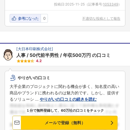
投稿日:
2025-11-25
（記事番号:
1053349
）
参考になった
0
不適切な投稿として報告
[
大日本印刷株式会社
]
人事
50代前半男性
年収500万円
の口コミ
4.2
やりがいの口コミ
大手企業のプロジェクトに関わる機会が多く、知名度の高い
商品やブランドに携われるのは魅力的です。しかし、提供す
るソリューシ ...
やりがいの口コミの続きを読む
１分で無料登録して、60万社の口コミをチェック
メールで登録（無料）