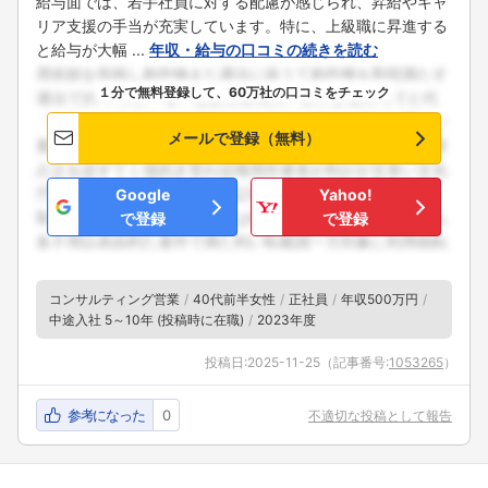
給与面では、若手社員に対する配慮が感じられ、昇給やキャ
リア支援の手当が充実しています。特に、上級職に昇進する
と給与が大幅 ...
年収・給与の口コミの続きを読む
１分で無料登録して、60万社の口コミをチェック
メールで登録（無料）
Google
Yahoo!
で登録
で登録
コンサルティング営業
40代前半女性
正社員
年収500万円
中途入社 5～10年 (投稿時に在職)
2023年度
投稿日:
2025-11-25
（記事番号:
1053265
）
参考になった
0
不適切な投稿として報告