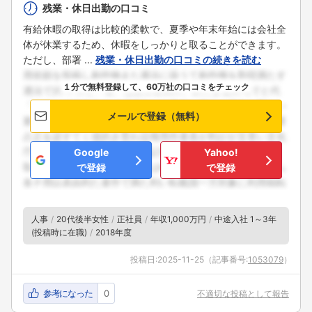
残業・休日出勤の口コミ
有給休暇の取得は比較的柔軟で、夏季や年末年始には会社全
体が休業するため、休暇をしっかりと取ることができます。
ただし、部署 ...
残業・休日出勤の口コミの続きを読む
１分で無料登録して、60万社の口コミをチェック
メールで登録（無料）
Google
Yahoo!
で登録
で登録
人事
20代後半女性
正社員
年収1,000万円
中途入社 1～3年
(投稿時に在職)
2018年度
投稿日:
2025-11-25
（記事番号:
1053079
）
参考になった
0
不適切な投稿として報告