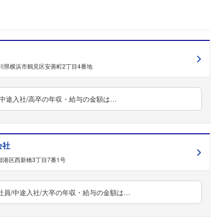
川県横浜市鶴見区安善町2丁目4番地
員/中途入社/高卒の年収・給与の金額は…
会社
都港区西新橋3丁目7番1号
正社員/中途入社/大卒の年収・給与の金額は…