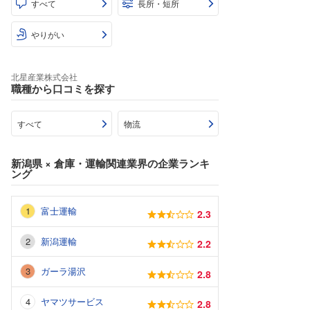
すべて
長所・短所
やりがい
北星産業株式会社
職種から口コミを探す
すべて
物流
新潟県
×
倉庫・運輸関連業界
の企業ランキ
ング
富士運輸
2.3
新潟運輸
2.2
ガーラ湯沢
2.8
ヤマツサービス
2.8