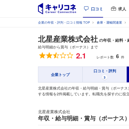
口コミ
求人
企業の年収・評判・口コミ情報 TOP
倉庫・運輸関連業
北星産業株式会社
の年収・給料・
給与明細から賞与（ボーナス）まで
総合評価
2.1
6
レポート数
件
口コミ・評判
企業トップ
3
北星産業株式会社の年収・給与明細・賞与（ボーナス
する情報を2件掲載しています。転職先を探すのに役
北星産業株式会社
年収・給与明細・賞与（ボーナス