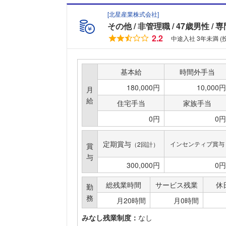
[
北星産業株式会社
]
その他
非管理職
47歳男性
専
2.2
中途入社 3年未満 
基本給
時間外手当
180,000円
10,000円
月
給
住宅手当
家族手当
0円
0円
定期賞与
インセンティブ賞与
（2回計）
賞
与
300,000円
0円
総残業時間
サービス残業
休
勤
務
月20時間
月0時間
みなし残業制度：
なし