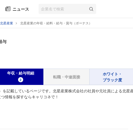
ニュース
北星産業
北星産業の年収・給料・給与・賞与（ボーナス）
給与
年収・給与明細
ホワイト・
転職・中途面接
ブラック度
2
）を記載しているページです。北星産業株式会社の社員や元社員による北星
立つ情報を探すならキャリコネで！
）