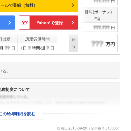
円
円
円
メールで登録（無料）
賞与(ボーナス)
決算賞与
合計
Yahoo!で登録
円
円
日出勤
所定労働時間
年
万円
収
月
日
1日
時間/週
日
いる。
勤務制度について
この給与明細を読む
フォローしました
投稿日:
2015-09-20
（記事番号:
513035
）