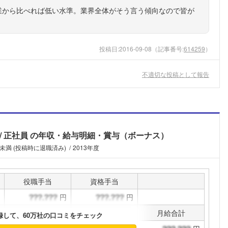
業から比べれば低い水準。業界全体がそう言う傾向なので皆が
投稿日:
2016-09-08
（記事番号:
614259
）
不適切な投稿として報告
正社員
の年収・給与明細・賞与（ボーナス）
年未満 (投稿時に退職済み)
2013年度
役職手当
資格手当
円
円
通勤手当
その他手当
月給合計
録して、60万社の口コミをチェック