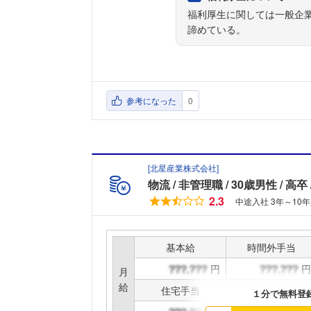
福利厚生に関しては一般企
諦めている。
参考になった
0
[
北星産業株式会社
]
物流
非管理職
30歳男性
高卒
2.3
中途入社 3年～10
基本給
時間外手当
円
円
月
給
住宅手当
家族手当
１分で無料登