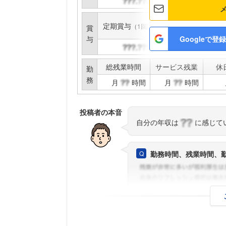
円
円
定期賞与
インセンティブ賞与
（1回計）
賞
与
Googleで登録
円
円
総残業時間
サービス残業
休
勤
務
月
時間
月
時間
投稿者の本音
自分の年収は
に感じて
勤務時間、残業時間、