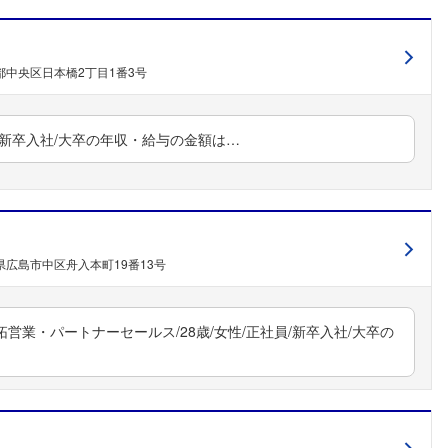
都中央区日本橋2丁目1番3号
員/新卒入社/大卒の年収・給与の金額は…
県広島市中区舟入本町19番13号
営業・パートナーセールス/28歳/女性/正社員/新卒入社/大卒の