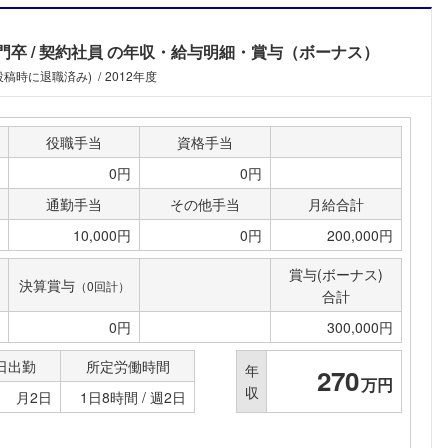
門卒
契約社員
の年収・給与明細・賞与（ボーナス）
(投稿時に退職済み)
2012年度
役職手当
資格手当
0円
0円
通勤手当
その他手当
月給合計
10,000円
0円
200,000円
賞与(ボーナス)
決算賞与
（0回計）
合計
0円
300,000円
日出勤
所定労働時間
年
270
万円
収
月2日
1日8時間 / 週2日