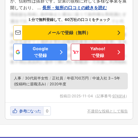
が、信頼性は抜群です。企業の規模に対して多様な事業を展
開しており、 ...
長所・短所の口コミの続きを読む
１分で無料登録して、60万社の口コミをチェック
メールで登録（無料）
Google
Yahoo!
で登録
で登録
人事
30代前半女性
正社員
年収700万円
中途入社 3～5年
(投稿時に退職済み)
2020年度
投稿日:
2025-11-04
（記事番号:
974914
）
参考になった
0
不適切な投稿として報告