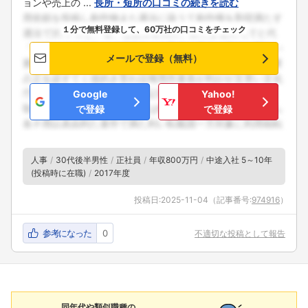
ョンや売上の ...
長所・短所の口コミの続きを読む
１分で無料登録して、60万社の口コミをチェック
メールで登録（無料）
Google
Yahoo!
で登録
で登録
人事
30代後半男性
正社員
年収800万円
中途入社 5～10年
(投稿時に在職)
2017年度
投稿日:
2025-11-04
（記事番号:
974916
）
参考になった
0
不適切な投稿として報告
同年代や類似職種の