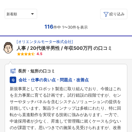
絞り込み
新着順
116
件中 1〜30件を表示
[
オリエンタルモーター株式会社
]
人事
20代後半男性
年収500万円
の口コミ
4.5
長所・短所の口コミ
会社・仕事の良い点・問題点・改善点
新規事業としてロボット製造に取り組んでおり、今後はこれ
を主力事業に育てる計画です。試行錯誤の段階ですが、セン
サーやタッチパネルを含むシステムソリューションの提供を
目指しています。製品ラインナップは多岐にわたり、特に回
転から直進動作を実現する技術に強みがあります。一方で、
中途採用者が少なく、昇進して管理職に就くケースも少ない
のが課題です。思いつきでの施策も見受けられますが、改善