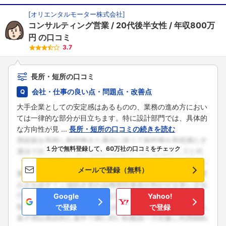
[
オリエンタルモーター株式会社
]
コンサルティング営業
20代後半女性
年収800万
円
の口コミ
3.7
長所・短所の口コミ
会社・仕事の良い点・問題点・改善点
大手企業としての安定感はあるものの、業務の進め方におい
ては一律的な部分が目立ちます。特に設計部門では、具体的
な方向性が見 ...
長所・短所の口コミの続きを読む
１分で無料登録して、60万社の口コミをチェック
メールで登録（無料）
Google
Yahoo!
で登録
で登録