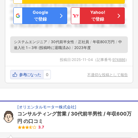
Google
Yahoo!
で登録
で登録
システムエンジニア
30代前半女性
正社員
年収800万円
中
途入社 1～3年 (投稿時に退職済み)
2023年度
投稿日:
2025-11-04
（記事番号:
974886
）
参考になった
0
不適切な投稿として報告
[
オリエンタルモーター株式会社
]
コンサルティング営業
30代前半男性
年収600万
円
の口コミ
3.7