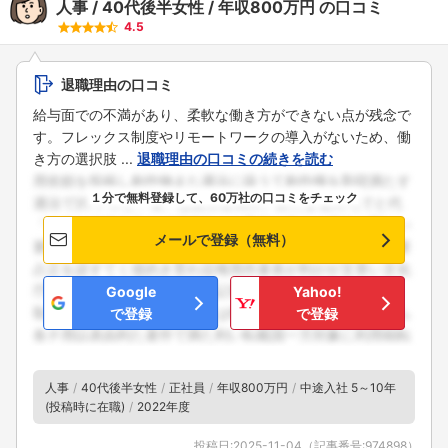
人事
40代後半女性
年収800万円
の口コミ
4.5
退職理由の口コミ
給与面での不満があり、柔軟な働き方ができない点が残念で
す。フレックス制度やリモートワークの導入がないため、働
き方の選択肢 ...
退職理由の口コミの続きを読む
１分で無料登録して、60万社の口コミをチェック
メールで登録（無料）
Google
Yahoo!
で登録
で登録
人事
40代後半女性
正社員
年収800万円
中途入社 5～10年
(投稿時に在職)
2022年度
投稿日:
2025-11-04
（記事番号:
974898
）