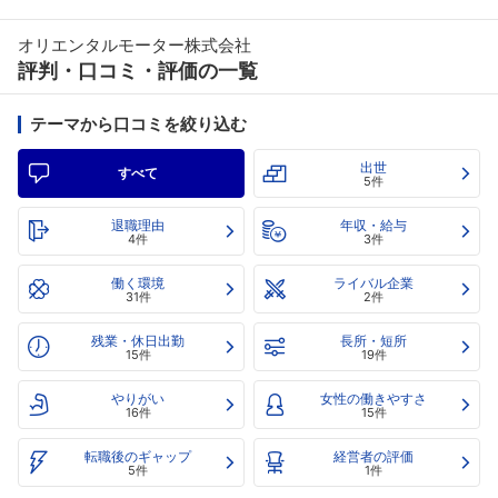
オリエンタルモーター株式会社
評判・口コミ・評価の一覧
テーマから口コミを絞り込む
出世
すべて
5件
退職理由
年収・給与
4件
3件
働く環境
ライバル企業
31件
2件
残業・休日出勤
長所・短所
15件
19件
やりがい
女性の働きやすさ
16件
15件
転職後のギャップ
経営者の評価
5件
1件