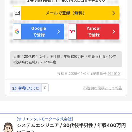
１分で無料登録して、60万社の口コミをチェック
メールで登録（無料）
Google
Yahoo!
で登録
で登録
人事
20代後半女性
正社員
年収800万円
中途入社 5～10年
(投稿時に在職)
2023年度
投稿日:
2025-11-04
（記事番号:
974910
）
参考になった
0
不適切な投稿として報告
[
オリエンタルモーター株式会社
]
システムエンジニア
30代後半男性
年収400万円