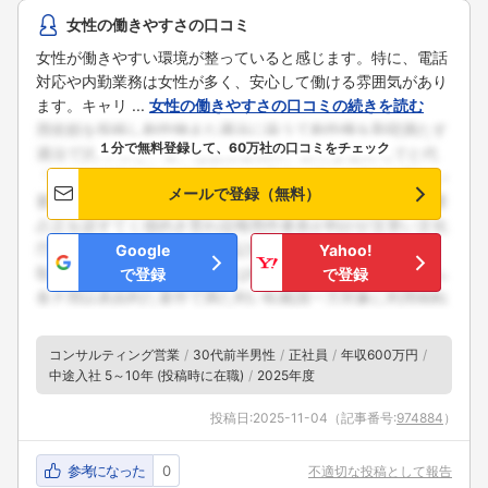
女性の働きやすさの口コミ
女性が働きやすい環境が整っていると感じます。特に、電話
対応や内勤業務は女性が多く、安心して働ける雰囲気があり
ます。キャリ ...
女性の働きやすさの口コミの続きを読む
１分で無料登録して、60万社の口コミをチェック
メールで登録（無料）
Google
Yahoo!
で登録
で登録
コンサルティング営業
30代前半男性
正社員
年収600万円
中途入社 5～10年 (投稿時に在職)
2025年度
投稿日:
2025-11-04
（記事番号:
974884
）
参考になった
0
不適切な投稿として報告