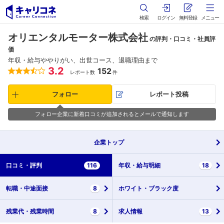
検索
ログイン
無料登録
メニュー
オリエンタルモーター株式会社
の評判・口コミ・社員評
価
年収・給与ややりがい、出世コース、退職理由まで
3.2
152
レポート数
件
フォロー
レポート投稿
フォロー企業に新着口コミが追加されるとメールで通知します
企業
トップ
口コミ・
評判
116
年収・
給与明細
18
転職・
中途面接
8
ホワイト・
ブラック度
残業代・
残業時間
8
求人情報
13