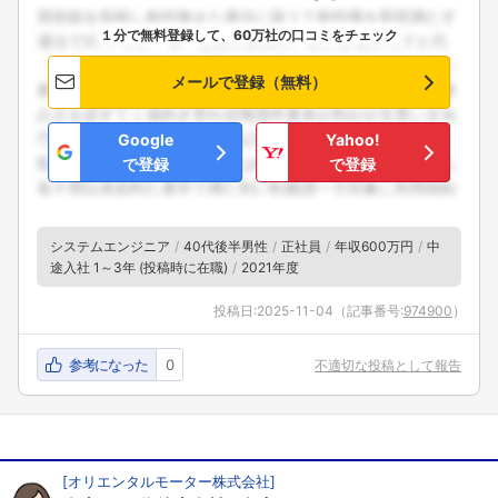
１分で無料登録して、60万社の口コミをチェック
メールで登録（無料）
Google
Yahoo!
で登録
で登録
システムエンジニア
40代後半男性
正社員
年収600万円
中
途入社 1～3年 (投稿時に在職)
2021年度
投稿日:
2025-11-04
（記事番号:
974900
）
参考になった
0
不適切な投稿として報告
[
オリエンタルモーター株式会社
]