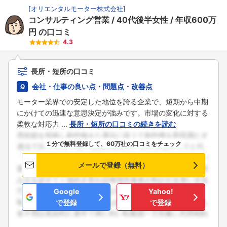
[
オリエンタルモーター株式会社
]
コンサルティング営業
40代後半女性
年収600万
円
の口コミ
4.3
長所・短所の口コミ
会社・仕事の良い点・問題点・改善点
モーター業界での安定した地位を誇る企業で、短期から中期
にかけての迅速な意思決定が強みです。市場の変化に対する
柔軟な対応力 ...
長所・短所の口コミの続きを読む
１分で無料登録して、60万社の口コミをチェック
メールで登録（無料）
Google
Yahoo!
で登録
で登録