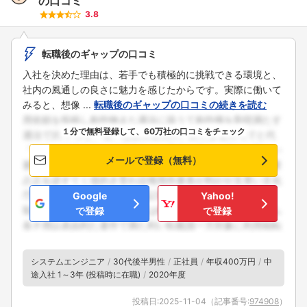
の口コミ
3.8
転職後のギャップの口コミ
入社を決めた理由は、若手でも積極的に挑戦できる環境と、
社内の風通しの良さに魅力を感じたからです。実際に働いて
みると、想像 ...
転職後のギャップの口コミの続きを読む
１分で無料登録して、60万社の口コミをチェック
メールで登録（無料）
Google
Yahoo!
で登録
で登録
システムエンジニア
30代後半男性
正社員
年収400万円
中
途入社 1～3年 (投稿時に在職)
2020年度
投稿日:
2025-11-04
（記事番号:
974908
）