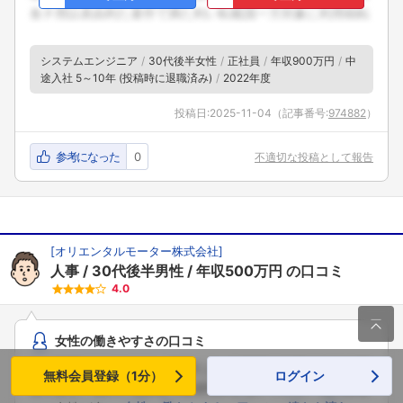
システムエンジニア
30代後半女性
正社員
年収900万円
中
途入社 5～10年 (投稿時に退職済み)
2022年度
投稿日:
2025-11-04
（記事番号:
974882
）
参考になった
0
不適切な投稿として報告
[
オリエンタルモーター株式会社
]
人事
30代後半男性
年収500万円
の口コミ
4.0

女性の働きやすさの口コミ
私の所属する会社では、部署によって性別の比率が大きく異
無料会員登録（1分）
ログイン
なります。私のいる部署では女性が少ないですが、他の部署