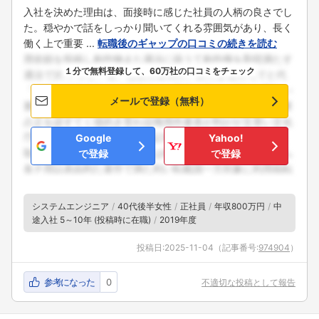
入社を決めた理由は、面接時に感じた社員の人柄の良さでし
た。穏やかで話をしっかり聞いてくれる雰囲気があり、長く
働く上で重要 ...
転職後のギャップの口コミの続きを読む
１分で無料登録して、60万社の口コミをチェック
メールで登録（無料）
Google
Yahoo!
で登録
で登録
システムエンジニア
40代後半女性
正社員
年収800万円
中
途入社 5～10年 (投稿時に在職)
2019年度
投稿日:
2025-11-04
（記事番号:
974904
）
参考になった
0
不適切な投稿として報告
フォローしました