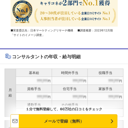
■実査委託先：日本マーケティングリサーチ機構 ■調査概要：2023年12月期
「サイトのイメージ調査」
コンサルタントの年収・給与明細
基本給
時間外手当
役職手当
???,???
???,???
???,???
円
円
円
資格手当
住宅手当
家族手当
月
給
???,???
???,???
???,???
円
円
円
通勤手当
その他手当
１分で無料登録して、60万社の口コミをチェック
???,???
???,???
円
円
メールで登録（無料）
定期賞与
決算賞与
インセンティブ賞与