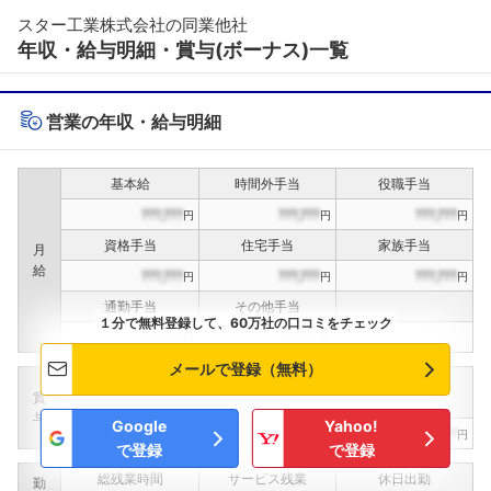
スター工業株式会社の同業他社
年収・給与明細・賞与(ボーナス)一覧
営業の年収・給与明細
基本給
時間外手当
役職手当
???,???
???,???
???,???
円
円
円
資格手当
住宅手当
家族手当
月
給
???,???
???,???
???,???
円
円
円
通勤手当
その他手当
１分で無料登録して、60万社の口コミをチェック
???,???
???,???
円
円
メールで登録（無料）
定期賞与
決算賞与
インセンティブ賞与
賞
（
??
回計）
（
??
回計）
与
Google
Yahoo!
???,???
???,???
???,???
円
円
円
で登録
で登録
総残業時間
サービス残業
休日出勤
勤