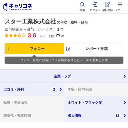
検索
ログイン
無料登録
メニュー
スター工業株式会社
の年収・給料・給与
給与明細から賞与（ボーナス）まで
3.6
??
レポート数
件
フォロー
レポート投稿
フォロー企業に新着口コミが追加されるとメールで通知します
企業
トップ
口コミ・
評判
2
年収・
給与明細
転職・
中途面接
ホワイト・
ブラック度
残業代・
残業時間
求人情報
13