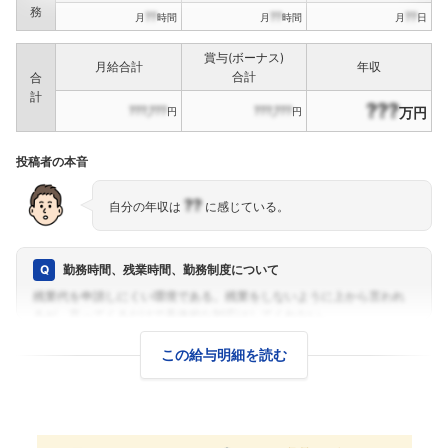
務
??
??
??
月
時間
月
時間
月
日
賞与(ボーナス)
月給合計
年収
合計
合
計
???
???,???
???,???
万円
円
円
投稿者の本音
??
自分の年収は
に感じている。
勤務時間、残業時間、勤務制度について
この給与明細を読む