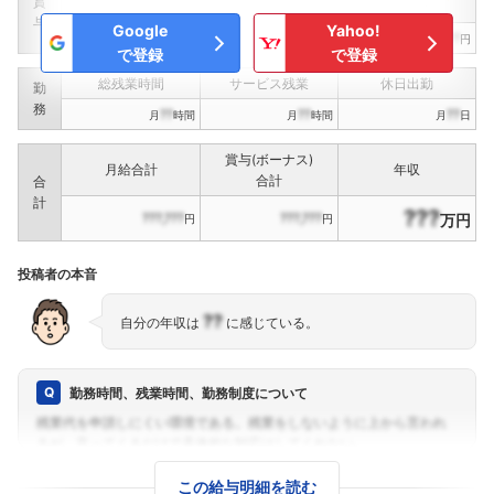
賞
（
??
回計）
（
??
回計）
与
Google
Yahoo!
???,???
???,???
???,???
円
円
円
で登録
で登録
総残業時間
サービス残業
休日出勤
勤
務
??
??
??
月
時間
月
時間
月
日
賞与(ボーナス)
月給合計
年収
合計
合
計
???
???,???
???,???
万円
円
円
投稿者の本音
??
自分の年収は
に感じている。
勤務時間、残業時間、勤務制度について
この給与明細を読む