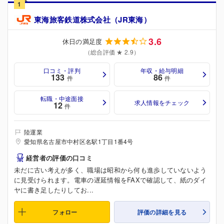
1
東海旅客鉄道株式会社（JR東海）
3.6
休日の満足度
（総合評価 ★ 2.9）
口コミ・評判
年収・給与明細
133
86
件
件
転職・中途面接
求人情報をチェック
12
件
陸運業
愛知県名古屋市中村区名駅1丁目1番4号
経営者の評価の口コミ
未だに古い考えが多く、職場は昭和から何も進歩していないよう
に見受けられます。電車の遅延情報をFAXで確認して、紙のダイ
ヤに書き足したりしてお...
フォロー
評価の詳細を見る