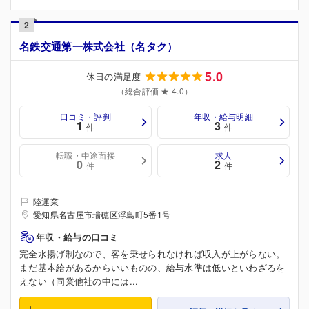
2
名鉄交通第一株式会社（名タク）
5.0
休日の満足度
（総合評価 ★ 4.0）
口コミ・評判
年収・給与明細
1
3
件
件
転職・中途面接
求人
0
2
件
件
陸運業
愛知県名古屋市瑞穂区浮島町5番1号
年収・給与の口コミ
完全水揚げ制なので、客を乗せられなければ収入が上がらない。
まだ基本給があるからいいものの、給与水準は低いといわざるを
えない（同業他社の中には...