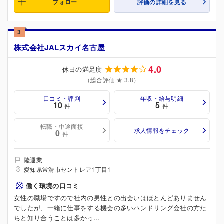
フォロー
評価の詳細を見る
3
株式会社JALスカイ名古屋
4.0
休日の満足度
（総合評価 ★ 3.8）
口コミ・評判
年収・給与明細
10
5
件
件
転職・中途面接
求人情報をチェック
0
件
陸運業
愛知県常滑市セントレア1丁目1
働く環境の口コミ
女性の職場ですので社内の男性との出会いはほとんどありません
でしたが、一緒に仕事をする機会の多いハンドリング会社の方た
ちと知り合うことは多かっ...