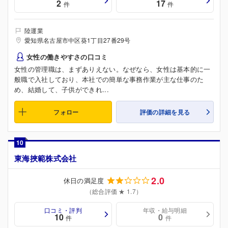
2
17
件
件
陸運業
愛知県名古屋市中区葵1丁目27番29号
女性の働きやすさの口コミ
女性の管理職は、まずありえない。なぜなら、女性は基本的に一
般職で入社しており、本社での簡単な事務作業が主な仕事のた
め、結婚して、子供ができれ...
フォロー
評価の詳細を見る
10
東海挾範株式会社
2.0
休日の満足度
（総合評価 ★ 1.7）
口コミ・評判
年収・給与明細
10
0
件
件