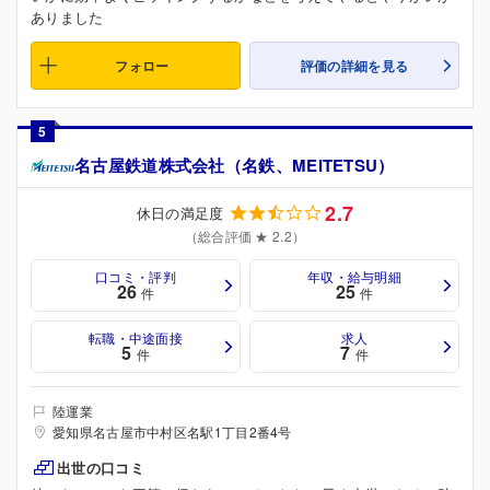
ありました
フォロー
評価の詳細を見る
5
名古屋鉄道株式会社（名鉄、MEITETSU）
2.7
休日の満足度
（総合評価 ★ 2.2）
口コミ・評判
年収・給与明細
26
25
件
件
転職・中途面接
求人
5
7
件
件
陸運業
愛知県名古屋市中村区名駅1丁目2番4号
出世の口コミ