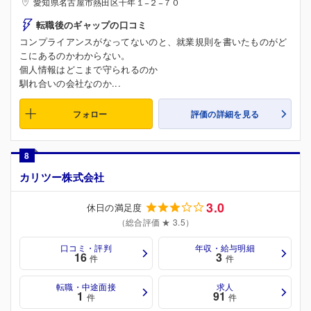
愛知県名古屋市熱田区千年１−２−７０
転職後のギャップの口コミ
コンプライアンスがなってないのと、就業規則を書いたものがど
こにあるのかわからない。
個人情報はどこまで守られるのか
馴れ合いの会社なのか...
フォロー
評価の詳細を見る
8
カリツー株式会社
3.0
休日の満足度
（総合評価 ★ 3.5）
口コミ・評判
年収・給与明細
16
3
件
件
転職・中途面接
求人
1
91
件
件