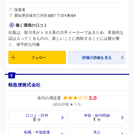
陸運業
愛知県安城市三河安城町1丁目4番地4
働く環境の口コミ
社風は、取引先がトヨタ系の大手メーカーであるため、革新的な
話は入ってくるものの、新しいことに挑戦することには腰が重
く、保守的な印象
フォロー
評価の詳細を見る
9
軽急便株式会社
3.0
休日の満足度
（総合評価 ★ 1.3）
口コミ・評判
年収・給与明細
5
1
件
件
転職・中途面接
求人