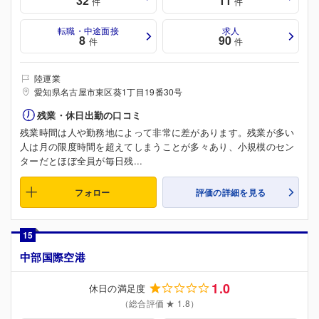
32
11
件
件
転職・中途面接
求人
8
90
件
件
陸運業
愛知県名古屋市東区葵1丁目19番30号
残業・休日出勤の口コミ
残業時間は人や勤務地によって非常に差があります。残業が多い
人は月の限度時間を超えてしまうことが多々あり、小規模のセン
ターだとほぼ全員が毎日残...
フォロー
評価の詳細を見る
15
中部国際空港
1.0
休日の満足度
（総合評価 ★ 1.8）