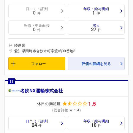
口コミ・評判
年収・給与明細
0
1
件
件
転職・中途面接
求人
0
27
件
件
陸運業
愛知県岡崎市合歓木町字渡嶋90番地3
フォロー
評価の詳細を見る
13
名鉄NX運輸株式会社
1.5
休日の満足度
（総合評価 ★ 1.4）
口コミ・評判
年収・給与明細
24
10
件
件