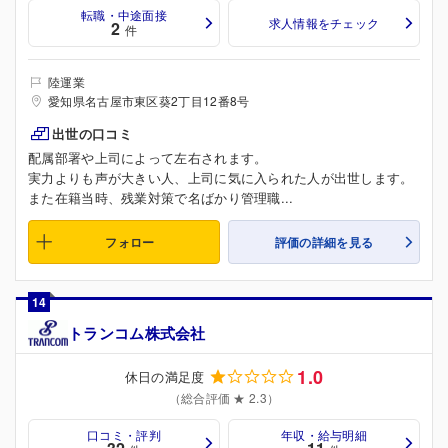
転職・中途面接
求人情報をチェック
2
件
陸運業
愛知県名古屋市東区葵2丁目12番8号
出世の口コミ
配属部署や上司によって左右されます。
実力よりも声が大きい人、上司に気に入られた人が出世します。
また在籍当時、残業対策で名ばかり管理職...
フォロー
評価の詳細を見る
14
トランコム株式会社
1.0
休日の満足度
（総合評価 ★ 2.3）
口コミ・評判
年収・給与明細