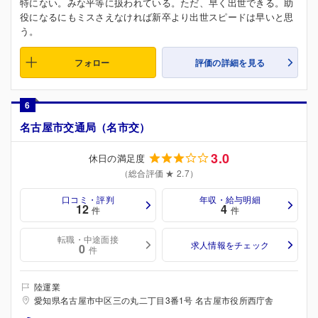
特にない。みな平等に扱われている。ただ、早く出世できる。助
役になるにもミスさえなければ新卒より出世スピードは早いと思
う。
フォロー
評価の詳細を見る
6
名古屋市交通局（名市交）
3.0
休日の満足度
（総合評価 ★ 2.7）
口コミ・評判
年収・給与明細
12
4
件
件
転職・中途面接
求人情報をチェック
0
件
陸運業
愛知県名古屋市中区三の丸二丁目3番1号 名古屋市役所西庁舎