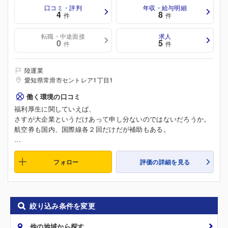
口コミ・評判
年収・給与明細
4
8
件
件
転職・中途面接
求人
0
5
件
件
陸運業
愛知県常滑市セントレア1丁目1
働く環境の口コミ
福利厚生に関していえば、
さすが大企業というだけあって申し分ないのではないだろうか。
航空券も国内、国際線各２回だけだが補助もある。
...
フォロー
評価の詳細を見る
絞り込み条件を変更
他の地域から探す