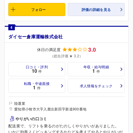
フォロー
評価の詳細を見る
4
ダイセー倉庫運輸株式会社
3.0
休日の満足度
（総合評価 ★ 3.2）
口コミ・評判
年収・給与明細
10
1
件
件
転職・中途面接
求人情報をチェック
1
件
陸運業
愛知県小牧市大字入鹿出新田字新道900番地
やりがいの口コミ
配送業で、リフトを乗るのがたのしくやりがいがありました。
いかに効率よくピッキングするかなどを考えてやるとやりがいが