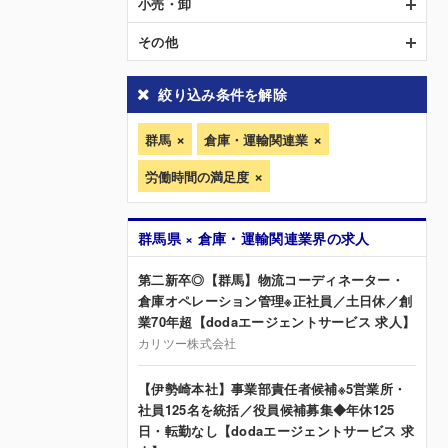
小売・卸
その他
絞り込み条件を解除
群馬
倉庫・運輸関連業
労働時間の満足度
群馬県 × 倉庫・運輸関連業界の求人
第二新卒◎【群馬】物流コーディネーター・
倉庫オペレーション管理※正社員／土日休／創
業70年超【dodaエージェントサービス 求人】
カリツー株式会社
【伊勢崎本社】事業部責任者候補※5営業所・
社員125名を統括／役員候補募集◆年休125
日・転勤なし【dodaエージェントサービス 求