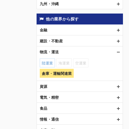
九州・沖縄
他の業界から探す
金融
建設・不動産
物流・運送
陸運業
海運業
空運業
倉庫・運輸関連業
資源
電気・精密
食品
情報・通信