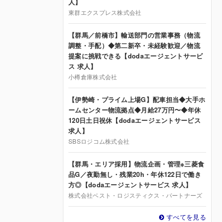
人】
東群エクスプレス株式会社
【群馬／前橋市】輸送部門の営業事務（物流
調整・手配）◆第二新卒・未経験歓迎／物流
提案に挑戦できる【dodaエージェントサービ
ス 求人】
小樽倉庫株式会社
【伊勢崎・プライム上場G】配車担当◆大手ホ
ームセンター物流拠点◆月給27万円〜◆年休
120日土日祝休【dodaエージェントサービス
求人】
SBSロジコム株式会社
【群馬・エリア採用】物流企画・管理※三菱食
品G／夜勤無し・残業20h・年休122日で働き
方◎【dodaエージェントサービス 求人】
株式会社ベスト・ロジスティクス・パートナーズ
すべてを見る