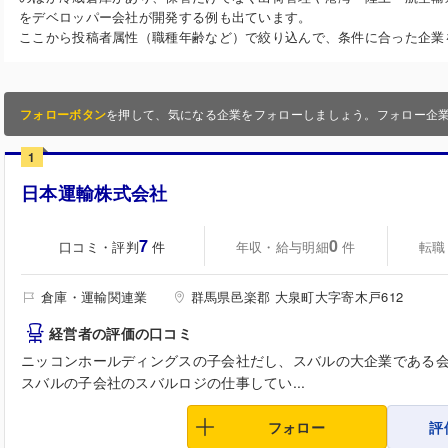
をデベロッパー会社が開発する例も出ています。
ここから投稿者属性（職種年齢など）で絞り込んで、条件に合った企業
フォローボタン
を押して、気になる企業をフォローしましょう。フォロー企
1
日本運輸株式会社
7
0
口コミ・評判
年収・給与明細
転職
件
件
倉庫・運輸関連業
群馬県邑楽郡 大泉町大字寄木戸612
経営者の評価の口コミ
ニッコンホールディングスの子会社だし、スバルの大企業である
スバルの子会社のスバルロジの仕事してい...
フォロー
評