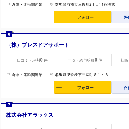
倉庫・運輸関連業
群馬県前橋市三俣町2丁目11番地10
フォロー
評
6
（株）ブレスドアサポート
0
0
口コミ・評判
年収・給与明細
転職
件
件
倉庫・運輸関連業
群馬県伊勢崎市三室町６１４８
フォロー
評
7
株式会社アラックス