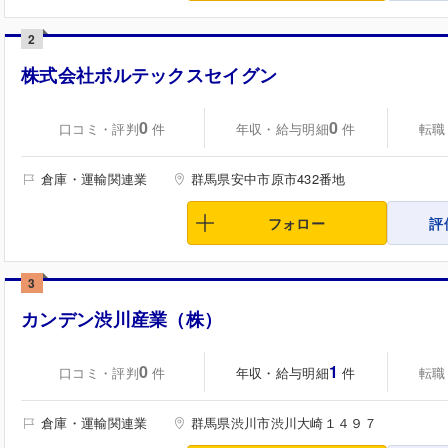
2
株式会社ボルテックスセイグン
0
0
口コミ・評判
年収・給与明細
転職
件
件
倉庫・運輸関連業
群馬県安中市原市432番地
フォロー
評
3
カンデン渋川産業（株）
0
1
口コミ・評判
年収・給与明細
転職
件
件
倉庫・運輸関連業
群馬県渋川市渋川大崎１４９７