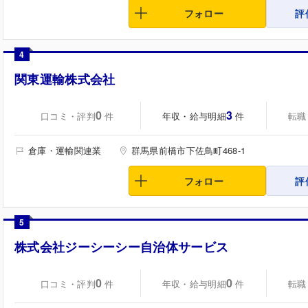
フォロー
評
4
関東運輸株式会社
0
3
口コミ・評判
年収・給与明細
転職
件
件
倉庫・運輸関連業
群馬県前橋市下佐鳥町468-1
フォロー
評
5
株式会社ジーシーシー自治体サービス
0
0
口コミ・評判
年収・給与明細
転職
件
件