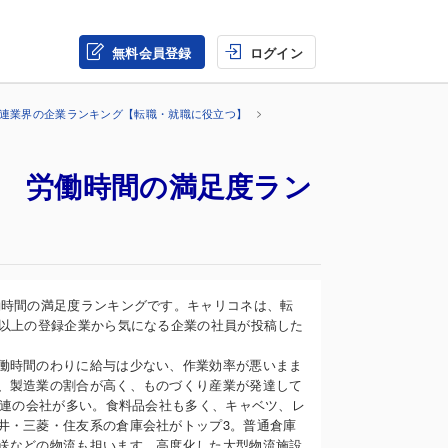
無料会員登録
ログイン
関連業界の企業ランキング【転職・就職に役立つ】
業 労働時間の満足度ラン
働時間の満足度ランキングです。キャリコネは、転
万以上の登録企業から気になる企業の社員が投稿した
働時間のわりに給与は少ない、作業効率が悪いまま
、製造業の割合が高く、ものづくり産業が発達して
関連の会社が多い。食料品会社も多く、キャベツ、レ
井・三菱・住友系の倉庫会社がトップ3。普通倉庫
送などの物流も担います。高度化した大型物流施設