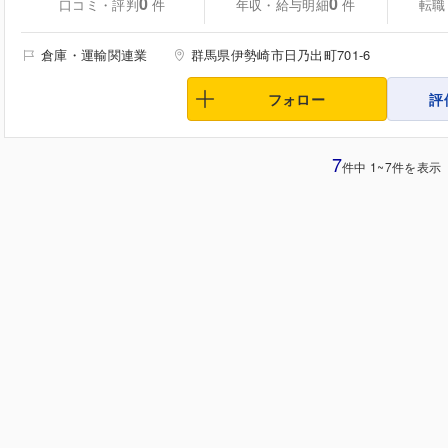
0
0
口コミ・評判
年収・給与明細
転職
件
件
倉庫・運輸関連業
群馬県伊勢崎市日乃出町701-6
フォロー
評
7
件中 1~7件を表示