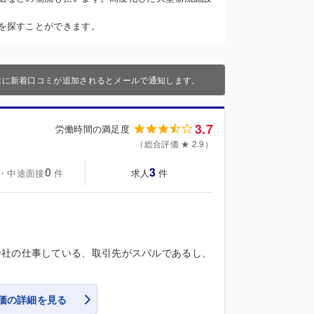
を探すことができます。
業に新着口コミが追加されるとメールで通知します。
3.7
労働時間の満足度
（総合評価 ★ 2.9）
0
3
・中途面接
求人
件
件
会社の仕事している、取引先がスバルであるし、
価の詳細を見る