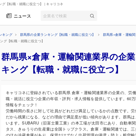
ング【転職・就職に役立つ】
| キャリコネ
ニュース
ンキング
群馬県の企業ランキング【転職・就職に役立つ】
群馬県×倉庫・運輸
キング【転職・就職に役立つ】
群馬県×倉庫・運輸関連業界の企
キング【転職・就職に役立つ】
キャリコネに登録されている群馬県 倉庫・運輸関連業界の企業の、労
職・就活に役立つ企業の年収・評判・求人情報を提供しています。60
情報をチェック！
労働時間の長さに対して社員がどれだけ満足しているかの点数です。労
だから残業になる、などの理由で満足度が低い傾向があります。群馬は
います。SUBARU（旧富士重工業）の本工場が太田市にあり、自動車
タス、きゅうりの生産量は全国トップクラス。倉庫・運輸関連では、三
のほか冷蔵倉庫があり、保管だけでなく出荷管理や港湾・陸上・航空輸